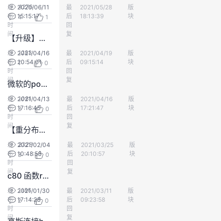
4276
发
2020/06/11
最
匿名用户群体
2021/05/28
版
数仓DWS
我
注
的
开
布
15:15:17
后
18:13:39
块
4
1
时
回
的
间
Programs
复
发
【升级】升级停老集群阶段一个dn进程一直停不掉
1283
发
2021/04/16
最
匿名用户群体
2021/04/19
版
数仓DWS
支
者
布
20:54:01
后
09:15:14
块
1
0
时
回
间
复
持
学
微软的powerBI 是否可以直接对接DWS数据库？
1081
发
2021/04/13
最
匿名用户群体
2021/04/16
版
数仓DWS
我
堂
布
17:16:45
后
17:21:47
块
3
0
时
回
间
复
【重分布】数据重分布收尾检查时报错pgxc_class中有6个oid未重分布
的
我
我
2328
发
2021/02/04
最
你怎么这么好看
2021/03/25
版
数仓DWS
布
10:48:58
技
的
后
20:10:57
块
3
0
的
我
时
回
间
复
c80 函数regexp_split_to_table不下推的问题
术
云
课
的
我
1186
发
2021/01/30
最
匿名用户群体
2021/03/11
版
数仓DWS
布
17:14:28
后
09:23:58
块
2
0
支
声
程
认
的
我
时
回
间
复