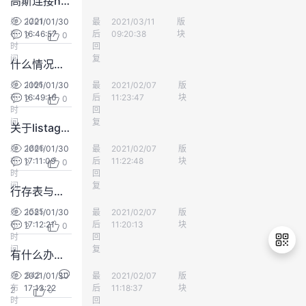
高斯连接hdfs外表报错找不到hdfs中的文件
持
建
证
实
的
1201
发
2021/01/30
最
匿名用户群体
2021/03/11
版
数仓DWS
布
16:46:57
后
09:20:38
块
2
0
议
验
收
时
回
间
复
什么情况下会积累这么多commit提交？
藏
1166
发
2021/01/30
最
匿名用户群体
2021/02/07
版
数仓DWS
布
16:49:16
后
11:23:47
块
2
0
时
回
间
复
关于listagg列转行聚集函数在高斯中应用的问题
1866
发
2021/01/30
最
匿名用户群体
2021/02/07
版
数仓DWS
布
17:11:09
后
11:22:48
块
2
0
时
回
间
复
行存表与列存表查询计划
1585
发
2021/01/30
最
匿名用户群体
2021/02/07
版
数仓DWS
布
17:12:21
后
11:20:13
块
2
0
时
回
间
复
有什么办法可以查看存储过程运行时占用的资源及耗时
942
发
2021/01/30
最
匿名用户群体
2021/02/07
版
数仓DWS
布
17:13:22
后
11:18:37
块
2
0
退
时
回