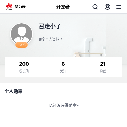
开发者
返
召走小子
回
更多个人资料
Lv.3
200
6
21
个
成长值
关注
粉丝
我
人
个人勋章
的
主
TA还没获得勋章~
开
页
发