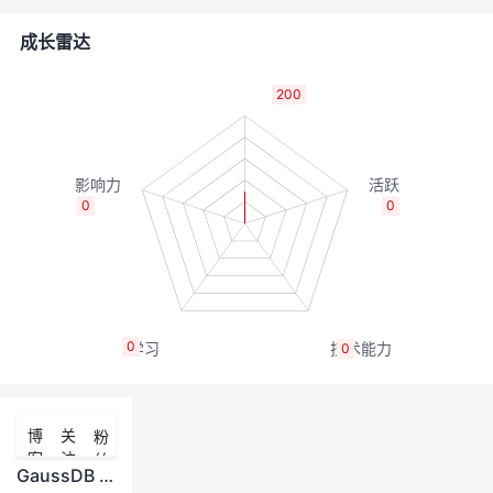
者
成长雷达
我
200
的
我
博
的
我
0
0
客
论
的
我
坛
圈
的
我
0
0
子
直
的
我
我
播
活
的
博
关
粉
客
注
丝
我
动
关
的
GaussDB 集群启停问题定位指南