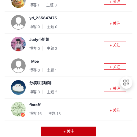
+ 关注
博客
1
主题
3
议
注
验
收
yd_235847475
藏
+ 关注
博客
0
主题
0
Judy小姐姐
+ 关注
博客
0
主题
2
_Moe
+ 关注
博客
0
主题
1
分模块冻咖啡
+ 关注
博客
3
主题
2
floraff
退
+ 关注
出
博客
16
主题
13
登
录
+ 关注