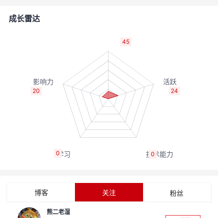
的
Programs
发
者
成长雷达
支
者
我
45
持
学
的
我
我
堂
博
的
我
20
24
的
我
客
论
的
我
我
技
的
坛
圈
的
我
的
我
0
0
术
云
子
直
的
我
课
的
我
支
声
播
活
的
程
认
的
我
博客
关注
粉丝
持
建
动
关
证
实
的
熊二老湿