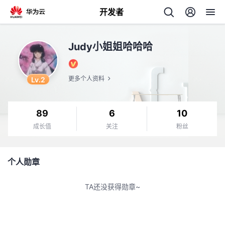
开发者
返
Judy小姐姐哈哈哈
回
Lv.2
更多个人资料
89
6
10
个
成长值
关注
粉丝
我
人
个人勋章
我
的
主
TA还没获得勋章~
我
的
开
页
我
的
开
发