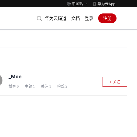
中国站
华为云App
华为云码道
文档
登录
注册
_Moe
+ 关注
博客
0
主题
1
关注
1
粉丝
2