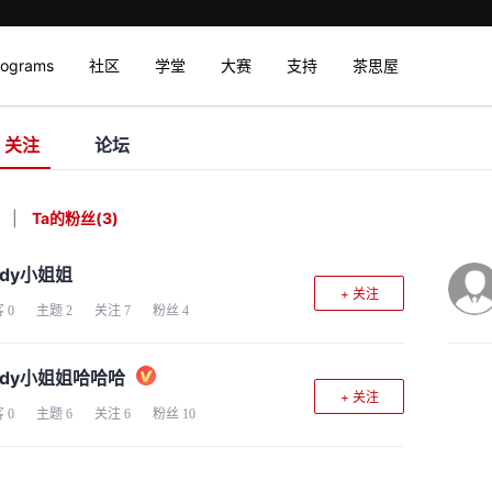
rograms
社区
学堂
大赛
支持
茶思屋
关注
论坛
|
Ta的粉丝
(
3
)
udy小姐姐
+ 关注
客
0
主题
2
关注
7
粉丝
4
udy小姐姐哈哈哈
+ 关注
客
0
主题
6
关注
6
粉丝
10