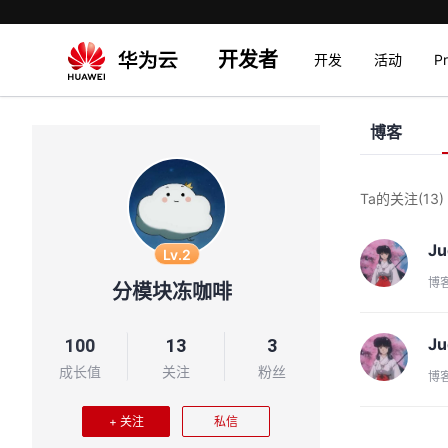
开发者
开发
活动
P
博客
Ta的关注
(13)
J
Lv.2
博
分模块冻咖啡
J
100
13
3
成长值
关注
粉丝
博
+ 关注
私信