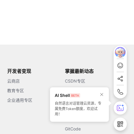
开发者变现
掌握最新动态
云商店
CSDN专区
教育专区
知乎
AI Shell
企业通用专区
开源中国
自然语言对话管理云资源，专
属免费Token额度，欢迎试
51CTO
用！
今日头条
GitCode