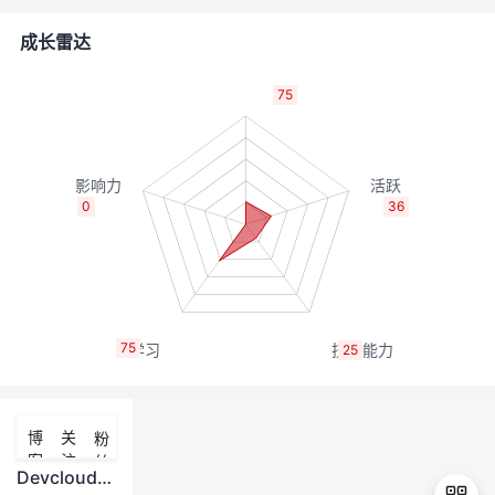
者
成长雷达
我
75
的
我
博
的
我
0
36
客
论
的
我
坛
圈
的
我
75
25
子
直
的
我
我
播
活
的
博
关
粉
客
注
丝
我
动
关
的
Devcloud项目管理 - 统计-迭代燃尽图如何而来？？？