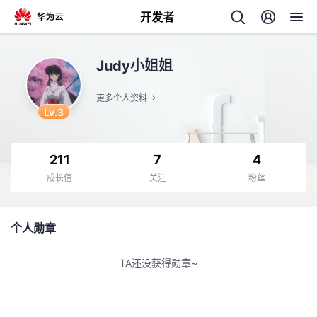
开发者
返
Judy小姐姐
回
更多个人资料
Lv.3
211
7
4
个
成长值
关注
粉丝
我
人
个人勋章
的
主
TA还没获得勋章~
开
页
发