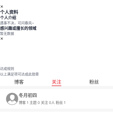
持
建
证
实
的
个人资料
议
验
收
个人介绍
遇事不决，可问春风~
藏
感兴趣或擅长的领域
暂无数据
达成规则
以上满足
项可达成此勋章
博客
关注
粉丝
冬月初四
博客
1
主题
0
关注
0
粉丝
1