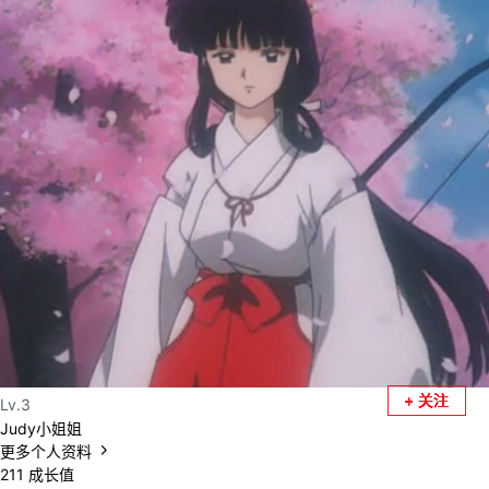
者
我
的
我
博
的
我
客
论
的
我
坛
圈
的
我
子
直
的
我
+ 关注
+ 关注
+ 关注
+ 关注
+ 关注
+ 关注
+ 关注
Lv.3
我
播
活
的
Judy小姐姐
更多个人资料
我
动
关
的
211
成长值