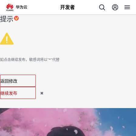
开发者
提示
返
回
如点击继续发布，敏感词将以“*”代替
个
返回修改
我
人
继续发布
✖
的
主
开
页
发