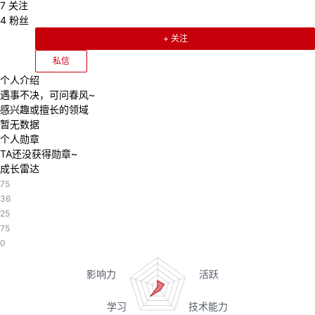
7
关注
我
注
的
开
4
粉丝
+ 关注
的
Programs
发
私信
个人介绍
支
者
遇事不决，可问春风~
感兴趣或擅长的领域
持
学
暂无数据
个人勋章
我
堂
TA还没获得勋章~
成长雷达
75
的
我
我
36
25
技
的
的
我
75
0
术
云
课
的
我
支
声
程
认
的
我