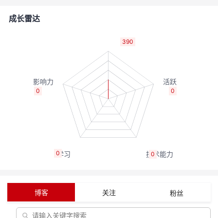
的
Programs
发
者
成长雷达
支
者
我
390
持
学
的
我
我
堂
博
的
我
0
0
的
我
客
论
的
我
我
技
的
坛
圈
的
我
的
我
0
0
术
云
子
直
的
我
课
的
我
支
声
播
活
的
程
认
的
我
博客
关注
粉丝
持
建
动
关
证
实
的