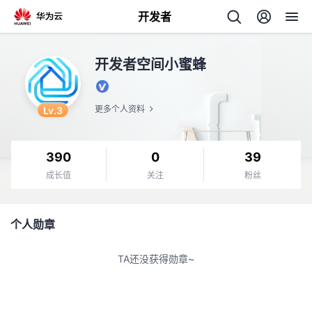
开发者
返
开发者空间小蜜蜂
回
Lv.3
更多个人资料
390
0
39
个
成长值
关注
粉丝
我
人
个人勋章
我
的
主
TA还没获得勋章~
我
的
开
页
我
的
开
发