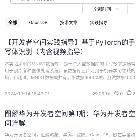
议
注
验
收
全部时间
藏
全部
GaussDB
技术文章
实践指导
【开发者空间实践指导】基于PyTorch的手
写体识别（内含视频指导）
本实验采用的MNIST数据库，是一个大型数据库的手写数字是通常
用于训练各种图像处理系统。该数据库还广泛用于机器学习领域的
培训和测试。MNIST数据集共有训练数据60000项、测试数据1000
0项。每张图像的大小为28*28（像素），每张图像都为灰度图像，
位深度为8（灰度图像是0-255）。
2024-10-14 16:43:01
999+
0
2
图解华为开发者空间第1期：华为开发者空
间详解
华为开发者空间，汇聚鸿蒙、昇腾、鲲鹏、GaussDB、欧拉等各项