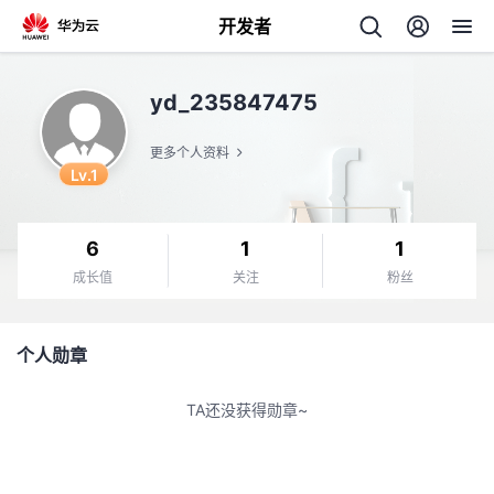
开发者
返
yd_235847475
回
更多个人资料
Lv.1
6
1
1
个
成长值
关注
粉丝
我
人
个人勋章
的
主
TA还没获得勋章~
开
页
发