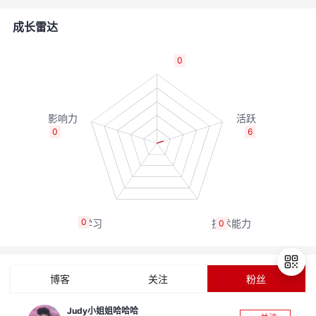
者
成长雷达
我
0
的
我
博
的
我
0
6
客
论
的
我
坛
圈
的
我
0
0
子
直
的
我
我
播
活
的
博客
关注
粉丝
我
动
关
的
Judy小姐姐哈哈哈