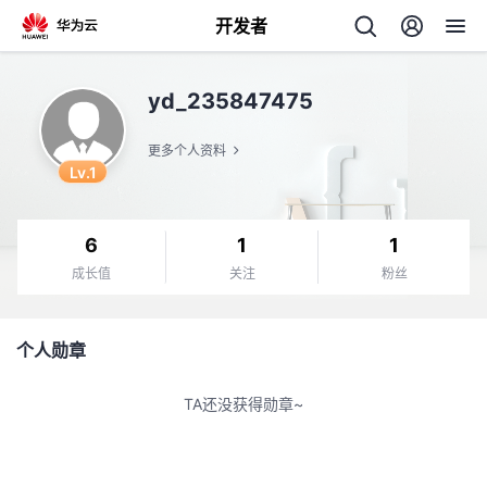
开发者
返
yd_235847475
回
更多个人资料
Lv.1
6
1
1
个
成长值
关注
粉丝
我
人
个人勋章
的
主
TA还没获得勋章~
开
页
发