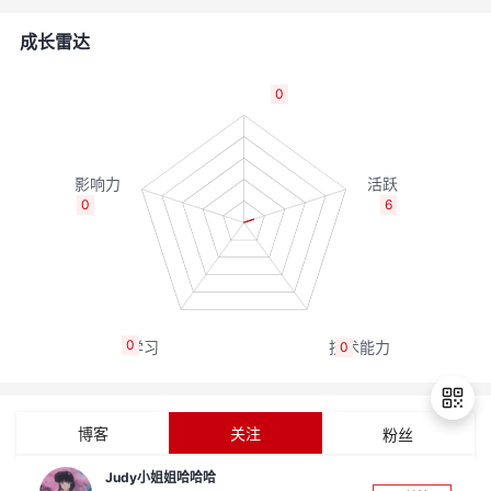
者
成长雷达
我
0
的
我
博
的
我
0
6
客
论
的
我
坛
圈
的
我
0
0
子
直
的
我
我
播
活
的
博客
关注
粉丝
我
动
关
的
Judy小姐姐哈哈哈
退