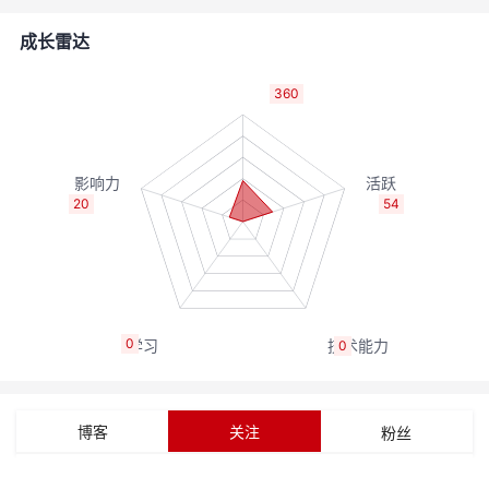
者
成长雷达
我
360
的
我
博
的
我
20
54
客
论
的
我
坛
圈
的
我
0
0
子
直
的
我
我
播
活
的
博客
关注
粉丝
我
动
关
的