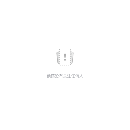
我
注
的
开
的
Programs
发
支
者
持
学
我
堂
他还没有关注任何人
的
我
我
技
的
的
我
术
云
课
的
我
支
声
程
认
的
我