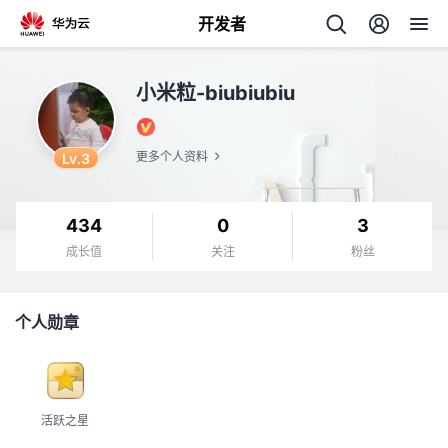
开发者
返
小米粒-biubiubiu
回
Lv.3
更多个人资料
434
0
3
个
成长值
关注
粉丝
我
人
个人勋章
的
主
开
页
活跃之星
发