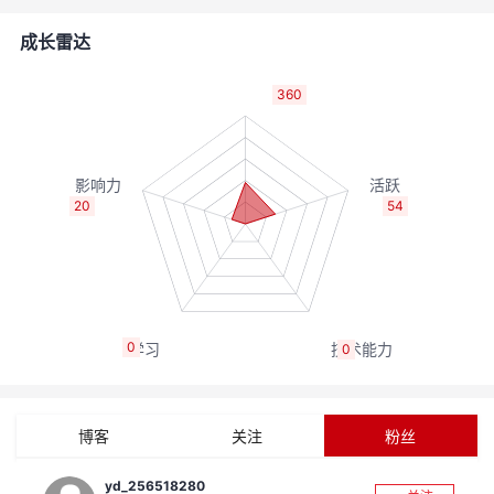
的
Programs
发
者
成长雷达
支
者
我
360
持
学
的
我
我
堂
博
的
我
20
54
的
我
客
论
的
我
我
技
的
坛
圈
的
我
的
我
0
0
术
云
子
直
的
我
课
的
我
支
声
播
活
的
程
认
的
我
博客
关注
粉丝
持
建
动
关
证
实
的
yd_256518280