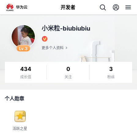
开发者
返
小米粒-biubiubiu
回
Lv.3
更多个人资料
434
0
3
个
成长值
关注
粉丝
我
人
个人勋章
我
的
主
我
的
开
页
活跃之星
我
的
开
发