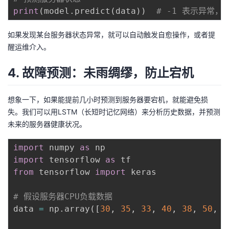
print
(
model
.
predict
(
data
)
)
# -1 表示异常，
如果发现某台服务器状态异常，就可以自动触发自愈操作，或者提
醒运维介入。
4. 故障预测：未雨绸缪，防止宕机
想象一下，如果能提前几小时预测到服务器要宕机，就能避免损
失。我们可以用LSTM（长短时记忆网络）来分析历史数据，并预测
未来的服务器健康状况。
import
 numpy 
as
import
 tensorflow 
as
from
 tensorflow 
import
 keras

# 假设服务器CPU负载数据
data 
=
 np
.
array
(
[
30
,
35
,
33
,
40
,
38
,
50
,
9