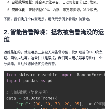
自动故障修复
：结合AI运维平台，自动修复部分已知故障。
我
注
的
开
资源优化
：智能调整CPU、内存、带宽等资源，减少浪费。
的
Programs
发
下面，我们挑几个典型场景，用代码示例来看看如何落地。
支
者
2. 智能告警降噪：拯救被告警淹没的运
维
持
学
运维最怕的，就是凌晨三点被无用告警吵醒，比如短暂的CPU高负
我
堂
载、网络抖动等，这些往往是误报。我们可以用机器学习训练一个
分类器，自动过滤掉低优先级告警。
的
我
我
from
 sklearn
.
ensemble 
import
技
的
的
我
import
 pandas 
as
 pd

术
云
课
的
我
# 训练数据（简化示例）：
data 
=
 pd
.
DataFrame
(
{
支
声
程
认
的
我
"cpu"
:
[
90
,
30
,
70
,
20
,
95
]
,
# CPU利