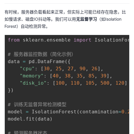
有时候，服务器负载看起来正常，但实际上可能已经存在隐患，比
如慢请求、磁盘IO抖动等。我们可以用
无监督学习
（如Isolation
Forest）自动检测异常。
from
 sklearn
.
ensemble 
import
 IsolationFores
# 服务器监控数据（简化示例）
data 
=
 pd
.
DataFrame
(
{
"cpu"
:
[
30
,
25
,
27
,
90
,
26
]
,
"memory"
:
[
40
,
38
,
35
,
85
,
39
]
,
"disk_io"
:
[
100
,
110
,
105
,
500
,
120
]
}
)
# 训练无监督异常检测模型
model 
=
 IsolationForest
(
contamination
=
0.2
)
model
.
fit
(
data
)
# 预测服务器状态