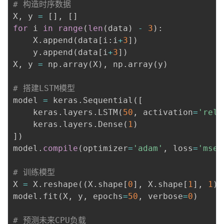
# 构造时序数据
X
,
 y 
=
[
]
,
[
]
for
 i 
in
range
(
len
(
data
)
-
3
)
:
    X
.
append
(
data
[
i
:
i
+
3
]
)
    y
.
append
(
data
[
i
+
3
]
)
X
,
 y 
=
 np
.
array
(
X
)
,
 np
.
array
(
y
)
# 搭建LSTM模型
model 
=
 keras
.
Sequential
(
[
    keras
.
layers
.
LSTM
(
50
,
 activation
=
'relu
    keras
.
layers
.
Dense
(
1
)
]
)
model
.
compile
(
optimizer
=
'adam'
,
 loss
=
'mse'
# 训练模型
X 
=
 X
.
reshape
(
(
X
.
shape
[
0
]
,
 X
.
shape
[
1
]
,
1
)
)
model
.
fit
(
X
,
 y
,
 epochs
=
50
,
 verbose
=
0
)
# 预测未来CPU负载