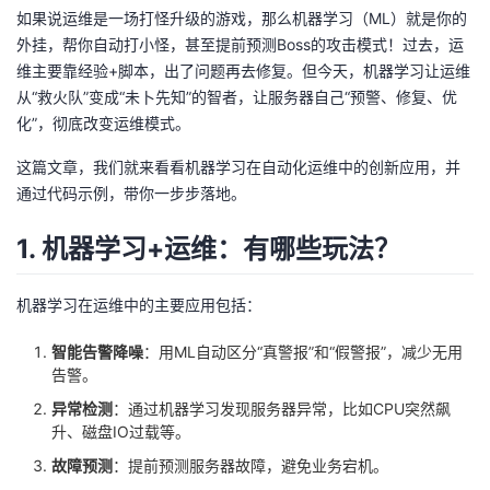
如果说运维是一场打怪升级的游戏，那么机器学习（ML）就是你的
者
外挂，帮你自动打小怪，甚至提前预测Boss的攻击模式！过去，运
维主要靠经验+脚本，出了问题再去修复。但今天，机器学习让运维
我
从“救火队”变成“未卜先知”的智者，让服务器自己“预警、修复、优
化”，彻底改变运维模式。
的
我
这篇文章，我们就来看看机器学习在自动化运维中的创新应用，并
通过代码示例，带你一步步落地。
博
的
我
1. 机器学习+运维：有哪些玩法？
客
论
的
我
坛
圈
的
我
机器学习在运维中的主要应用包括：
智能告警降噪
：用ML自动区分“真警报”和“假警报”，减少无用
子
直
的
我
告警。
我
播
活
的
异常检测
：通过机器学习发现服务器异常，比如CPU突然飙
升、磁盘IO过载等。
我
动
关
的
故障预测
：提前预测服务器故障，避免业务宕机。