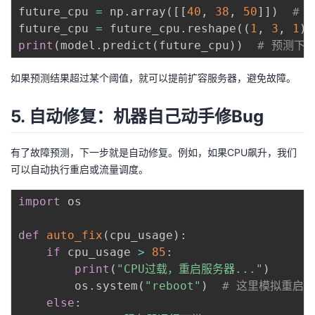
future_cpu 
=
 np
.
array
(
[
[
40
,
38
,
50
]
]
)
# 
future_cpu 
=
 future_cpu
.
reshape
(
(
1
,
3
,
1
)
)
print
(
model
.
predict
(
future_cpu
)
)
# 预测下
如果预测结果超过某个阈值，就可以提前扩容服务器，避免故障。
5. 自动修复：机器自己动手修Bug
有了故障预测，下一步就是自动修复。例如，如果CPU飙升，我们
可以自动执行重启或流量调度。
import
 os

def
auto_fix
(
cpu_usage
)
:
if
 cpu_usage 
>
85
:
print
(
"CPU过载，重启服务器..."
)
        os
.
system
(
"reboot"
)
# 这里模拟重启
else
: