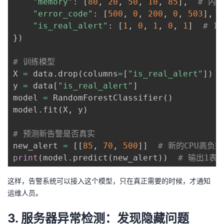
"memory"
:
[
80
,
20
,
50
,
10
,
85
]
,
# 内
持
建
证
实
的
"error_code"
:
[
500
,
0
,
200
,
0
,
503
]
,
"is_real_alert"
:
[
1
,
0
,
1
,
0
,
1
]
# 1
议
验
收
}
)
藏
# 训练模型
X 
=
 data
.
drop
(
columns
=
[
"is_real_alert"
]
)
y 
=
 data
[
"is_real_alert"
]
model 
=
 RandomForestClassifier
(
)
model
.
fit
(
X
,
 y
)
# 预测新告警是否真实
new_alert 
=
[
[
85
,
70
,
500
]
]
# 新的CPU高负载
print
(
model
.
predict
(
new_alert
)
)
# 输出1表
这样，告警系统可以接入这个模型，只在真正需要的时候，才通知
运维人员。
3. 服务器异常检测：发现隐藏问题