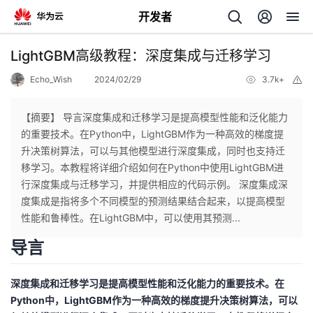
开发者
返
LightGBM高级教程：深度集成与迁移学习
回
Echo_Wish
2024/02/29
3.7k+
举
报
【摘要】 导言深度集成和迁移学习是提高模型性能和泛化能力
的重要技术。在Python中，LightGBM作为一种高效的梯度提
升决策树算法，可以与其他模型进行深度集成，同时也支持迁
个
移学习。本教程将详细介绍如何在Python中使用LightGBM进
行深度集成与迁移学习，并提供相应的代码示例。 深度集成深
我
人
度集成是指将多个不同模型的预测结果结合起来，以提高模型
性能和鲁棒性。在LightGBM中，可以使用其预测...
的
主
导言
开
页
深度集成和迁移学习是提高模型性能和泛化能力的重要技术。在
Python中，LightGBM作为一种高效的梯度提升决策树算法，可以
发