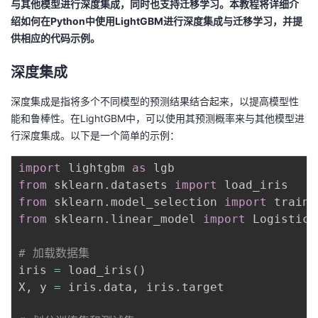
与其他模型进行深度集成，同时也支持迁移学习。本教程将详细介
绍如何在Python中使用LightGBM进行深度集成与迁移学习，并提
者
供相应的代码示例。
我
深度集成
的
我
深度集成是指将多个不同模型的预测结果结合起来，以提高模型性
能和鲁棒性。在LightGBM中，可以使用其预测概率来与其他模型进
博
的
我
行深度集成。以下是一个简单的示例：
客
论
的
我
import
 lightgbm 
as
from
 sklearn
.
datasets 
import
坛
圈
的
我
from
 sklearn
.
model_selection 
import
from
 sklearn
.
linear_model 
import
 LogisticR
子
直
的
我
# 加载数据集
我
播
活
的
iris 
=
 load_iris
(
)
X
,
 y 
=
 iris
.
data
,
 iris
.
target

我
动
关
的