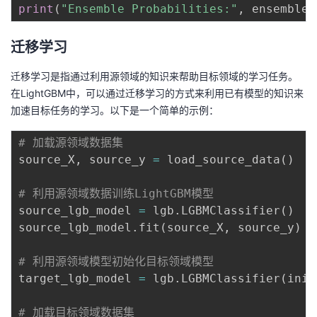
持
建
证
实
的
print
(
"Ensemble Probabilities:"
,
 ensemble_
议
验
收
迁移学习
藏
迁移学习是指通过利用源领域的知识来帮助目标领域的学习任务。
在LightGBM中，可以通过迁移学习的方式来利用已有模型的知识来
加速目标任务的学习。以下是一个简单的示例：
# 加载源领域数据集
source_X
,
 source_y 
=
 load_source_data
(
)
# 利用源领域数据训练LightGBM模型
source_lgb_model 
=
 lgb
.
LGBMClassifier
(
)
source_lgb_model
.
fit
(
source_X
,
 source_y
)
# 利用源领域模型初始化目标领域模型
target_lgb_model 
=
 lgb
.
LGBMClassifier
(
init
# 加载目标领域数据集