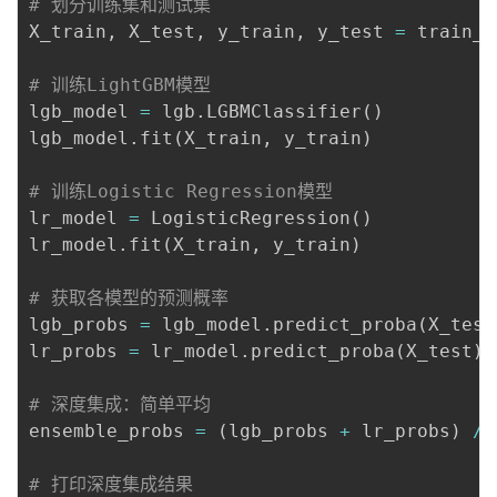
# 划分训练集和测试集
我
注
的
开
X_train
,
 X_test
,
 y_train
,
 y_test 
=
 train_t
的
Programs
发
# 训练LightGBM模型
lgb_model 
=
 lgb
.
LGBMClassifier
(
)
支
者
lgb_model
.
fit
(
X_train
,
 y_train
)
持
学
# 训练Logistic Regression模型
lr_model 
=
 LogisticRegression
(
)
我
堂
lr_model
.
fit
(
X_train
,
 y_train
)
的
我
我
# 获取各模型的预测概率
lgb_probs 
=
 lgb_model
.
predict_proba
(
X_test
技
的
的
我
lr_probs 
=
 lr_model
.
predict_proba
(
X_test
)
术
云
课
的
我
# 深度集成：简单平均
ensemble_probs 
=
(
lgb_probs 
+
 lr_probs
)
/
支
声
程
认
的
我
# 打印深度集成结果