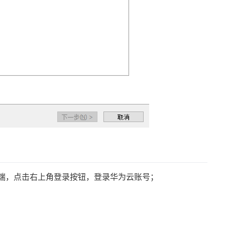
E客户端，点击右上角登录按钮，登录华为云账号；