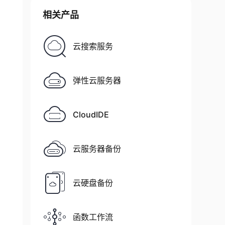
相关产品
云搜索服务
弹性云服务器
CloudIDE
云服务器备份
云硬盘备份
函数工作流