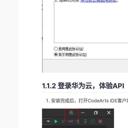
1.1.2 登录华为云，体验API
安装完成后，打开CodeArts ID