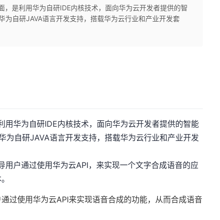
发者桌面，是利用华为自研IDE内核技术，面向华为云开发者提供的智
华为自研JAVA语言开发支持，搭载华为云行业和产业开发套
面，是利用华为自研IDE内核技术，面向华为云开发者提供的智能
华为自研JAVA语言开发支持，搭载华为云行业和产业开发
。
E，指导用户通过使用华为云API，来实现一个文字合成语音的应
本。
通过使用华为云API来实现语音合成的功能，从而合成语音