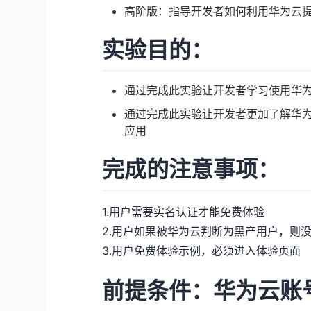
高阶版：指导开发者如何利用华为云提
实验目的：
通过完成此实验让开发者学习使用华为云C
通过完成此实验让开发者更加了解华为
应用
完成的注意事项：
1.用户需要实名认证才能免费体验
2.用户如果被华为云判断为黑产用户，则
3.用户免费体验示例，必须进入体验页面
前提条件：华为云账