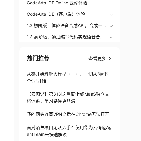
CodeArts IDE Online 云端体验
CodeArts IDE（客户端）体验
1.2 初阶版：体验语音合成API，合成一段
语音
1.3 高阶版：通过编写代码实现语音合成
的应用
体验中可能遇到得问题：
热门推荐
查看更多
从零开始理解大模型（一）：一切从"猜下一
个词"开始
【云图说】第318期 重磅上线MaaS独立文
档体系，学习路径更丝滑
我的网站连同VPN之后在Chrome无法打开
面对陌生项目无从入手？使用华为云码道Ag
entTeam来快速解读