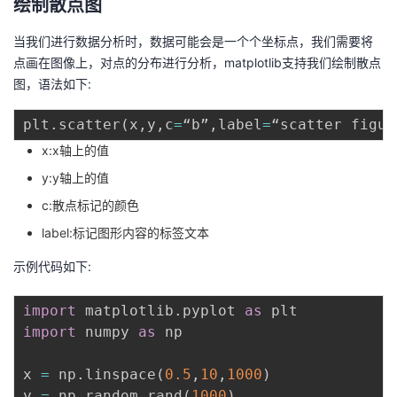
绘制散点图
的
Programs
发
者
当我们进行数据分析时，数据可能会是一个个坐标点，我们需要将
点画在图像上，对点的分布进行分析，matplotlib支持我们绘制散点
支
者
我
图，语法如下:
持
学
的
我
plt
.
scatter
(
x
,
y
,
c
=
“b”
,
label
=
“scatter figur
x:x轴上的值
我
堂
博
的
我
y:y轴上的值
的
我
客
论
的
我
我
c:散点标记的颜色
label:标记图形内容的标签文本
技
的
坛
圈
的
我
的
我
示例代码如下:
术
云
子
直
的
我
课
的
我
import
 matplotlib
.
pyplot 
as
支
声
播
活
的
程
认
的
我
import
 numpy 
as
 np

持
建
动
关
证
实
的
x 
=
 np
.
linspace
(
0.5
,
10
,
1000
)
y 
=
 np
.
random
.
rand
(
1000
)