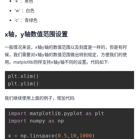
‘k’ ：黑色
‘w’ ：白色
‘c’ ：青绿色
x轴，y轴数值范围设置
一般情况来说，x轴y轴的数值范围以及刻度是一样的，但是有时
候，我们需要对x轴y轴的数值范围做出特别规定，方便我们的使
用。matplotlib同样支持x轴y轴不同的设置。代码如下:
plt
.
xlim
(
)
plt
.
ylim
(
)
我们继续使用上面的例子，增加代码:
import
 matplotlib
.
pyplot 
as
import
 numpy 
as
 np

x 
=
 np
.
linspace
(
0.5
,
10
,
1000
)