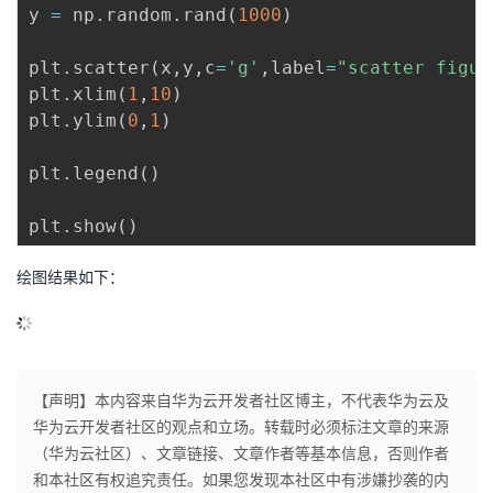
y 
=
 np
.
random
.
rand
(
1000
)
plt
.
scatter
(
x
,
y
,
c
=
'g'
,
label
=
"scatter figur
plt
.
xlim
(
1
,
10
)
plt
.
ylim
(
0
,
1
)
plt
.
legend
(
)
plt
.
show
(
)
绘图结果如下：
【声明】本内容来自华为云开发者社区博主，不代表华为云及
华为云开发者社区的观点和立场。转载时必须标注文章的来源
（华为云社区）、文章链接、文章作者等基本信息，否则作者
和本社区有权追究责任。如果您发现本社区中有涉嫌抄袭的内