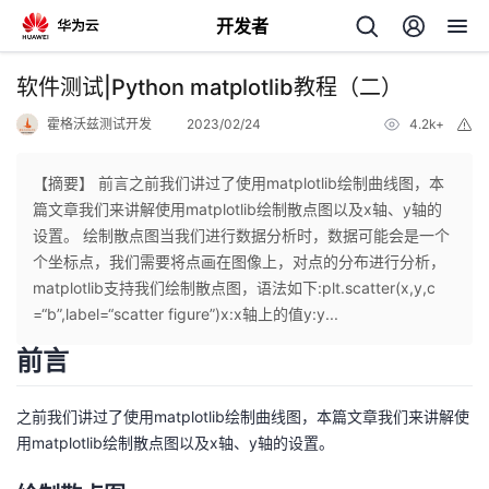
开发者
返
软件测试|Python matplotlib教程（二）
回
霍格沃兹测试开发
2023/02/24
4.2k+
举
报
【摘要】 前言之前我们讲过了使用matplotlib绘制曲线图，本
篇文章我们来讲解使用matplotlib绘制散点图以及x轴、y轴的
设置。 绘制散点图当我们进行数据分析时，数据可能会是一个
个
个坐标点，我们需要将点画在图像上，对点的分布进行分析，
matplotlib支持我们绘制散点图，语法如下:plt.scatter(x,y,c
我
人
=“b”,label=“scatter figure”)x:x轴上的值y:y...
前言
我
的
主
我
之前我们讲过了使用matplotlib绘制曲线图，本篇文章我们来讲解使
的
开
页
用matplotlib绘制散点图以及x轴、y轴的设置。
我
的
开
发