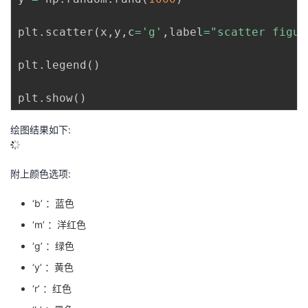
议
注
验
收
plt
.
scatter
(
x
,
y
,
c
=
'g'
,
label
=
"scatter figur
藏
plt
.
legend
(
)
plt
.
show
(
)
绘图结果如下:
附上颜色选项:
‘b’ ：蓝色
‘m’ ：洋红色
‘g’ ：绿色
‘y’ ：黄色
‘r’ ：红色