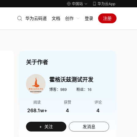
中国站
华为云App
华为云码道
文档
创作
登录
注册
关于作者
霍格沃兹测试开发
博客：
989
粉丝：
16
阅读
获赞
评论
268.1w+
4
4
+ 关注
发消息