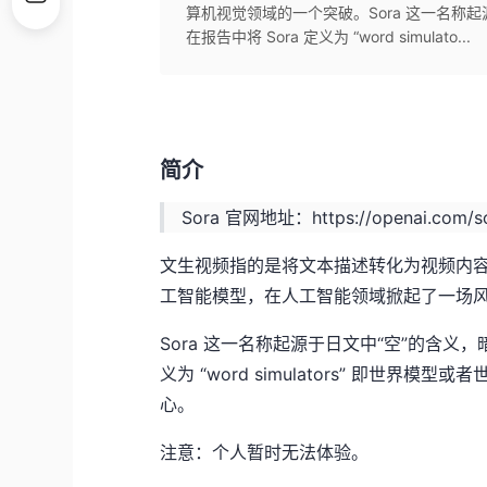
算机视觉领域的一个突破。Sora 这一名称起
在报告中将 Sora 定义为 “word simulato...
简介
Sora 官网地址：
https://openai.com/s
文生视频指的是将文本描述转化为视频内容的技术，
工智能模型，在人工智能领域掀起了一场
Sora 这一名称起源于日文中“空”的含义，暗
义为 “word simulators” 即世界模型
心。
注意：个人暂时无法体验。