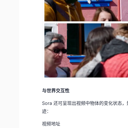
与世界交互性
Sora 还可呈现出视频中物体的变化状
迹：
视频地址