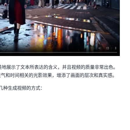
完美地展示了文本所表达的含义，并且视频的质量非常出色。
天气和时间相关的光影效果，增添了画面的层次和真实感。
下几种生成视频的方式：