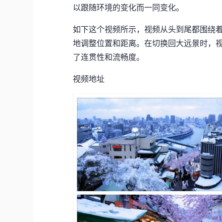
以跟随环境的变化而一同变化。
如下这个视频所示，视频从头到尾都围绕
地调整位置和距离。在切换回大远景时，
了连贯性和流畅度。
视频地址