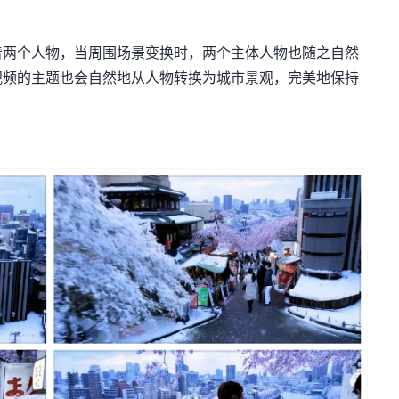
着两个人物，当周围场景变换时，两个主体人物也随之自然
视频的主题也会自然地从人物转换为城市景观，完美地保持