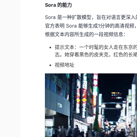
Sora 的能力
Sora 是一种扩散模型，旨在对语言更深
官方表明 Sora 能够生成1分钟的高清视
根据文本内容所生成的一段视频信息：
提示文本：一个时髦的女人走在东京
志。她穿着黑色的皮夹克，红色的长
视频地址