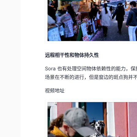
远程相干性和物体持久性
Sora 也有处理空间物体依赖性的能力
场景在不断的进行，但是窗边的斑点狗并
视频地址