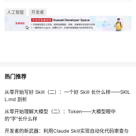
人工智能
开发者
热门推荐
从零开始写好 Skill（二）：一个好 Skill 长什么样——SKIL
L.md 剖析
从零开始理解大模型（二）：Token——大模型眼中
的"字"长什么样
开发者的新武器：利用Claude Skill实现自动化代码审查与