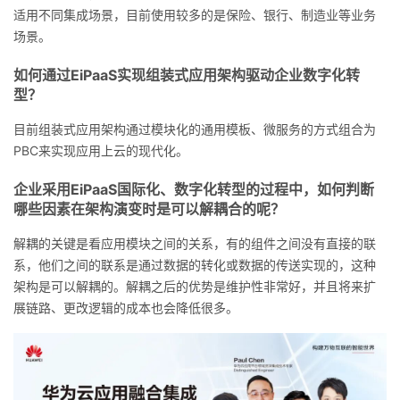
适用不同集成场景，目前使用较多的是保险、银行、制造业等业务
场景。
如何通过EiPaaS实现组装式应用架构驱动企业数字化转
型？
目前组装式应用架构通过模块化的通用模板、微服务的方式组合为
PBC来实现应用上云的现代化。
企业采用EiPaaS国际化、数字化转型的过程中，如何判断
哪些因素在架构演变时是可以解耦合的呢？
解耦的关键是看应用模块之间的关系，有的组件之间没有直接的联
系，他们之间的联系是通过数据的转化或数据的传送实现的，这种
架构是可以解耦的。解耦之后的优势是维护性非常好，并且将来扩
展链路、更改逻辑的成本也会降低很多。