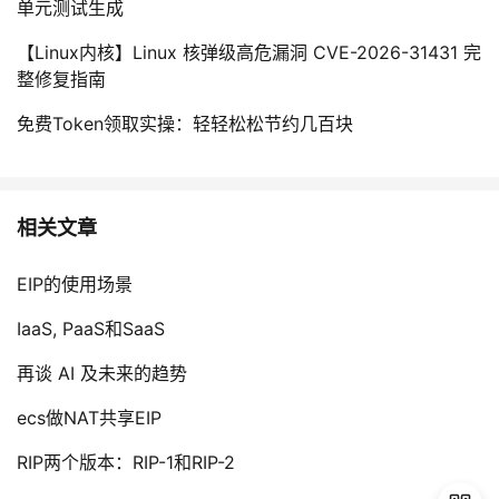
单元测试生成
【Linux内核】Linux 核弹级高危漏洞 CVE-2026-31431 完
整修复指南
免费Token领取实操：轻轻松松节约几百块
相关文章
EIP的使用场景
IaaS, PaaS和SaaS
再谈 AI 及未来的趋势
ecs做NAT共享EIP
RIP两个版本：RIP-1和RIP-2