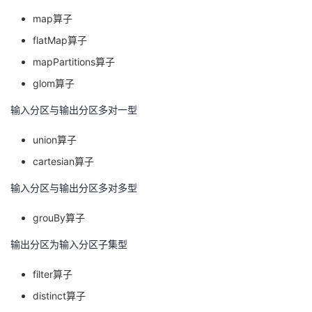
我
注
的
开
map算子
flatMap算子
的
Programs
发
mapPartitions算子
支
者
glom算子
输入分区与输出分区多对一型
持
学
union算子
我
堂
cartesian算子
的
我
我
输入分区与输出分区多对多型
技
的
grouBy算子
的
我
输出分区为输入分区子集型
术
云
课
的
我
filter算子
支
声
程
认
的
我
distinct算子