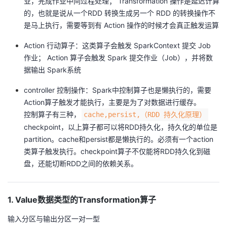
业，完成作业中间过程处理； Transformation 操作是延迟计算
的，也就是说从一个RDD 转换生成另一个 RDD 的转换操作不
者
是马上执行，需要等到有 Action 操作的时候才会真正触发运算
我
Action 行动算子：这类算子会触发 SparkContext 提交 Job
作业； Action 算子会触发 Spark 提交作业（Job），并将数
的
我
据输出 Spark系统
controller 控制操作：Spark中控制算子也是懒执行的，需要
博
的
我
Action算子触发才能执行，主要是为了对数据进行缓存。
控制算子有三种，
cache,persist,（RDD 持久化原理）
客
论
的
我
checkpoint，以上算子都可以将RDD持久化，持久化的单位是
partition。cache和persist都是懒执行的。必须有一个action
坛
圈
的
我
类算子触发执行。checkpoint算子不仅能将RDD持久化到磁
盘，还能切断RDD之间的依赖关系。
子
直
的
我
我
播
活
的
1. Value数据类型的Transformation算子
我
动
关
的
输入分区与输出分区一对一型