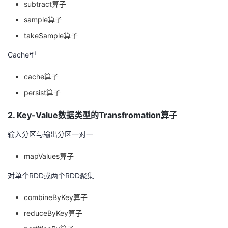
subtract算子
持
建
证
实
的
sample算子
议
验
收
takeSample算子
藏
Cache型
cache算子
persist算子
2. Key-Value数据类型的Transfromation算子
输入分区与输出分区一对一
mapValues算子
对单个RDD或两个RDD聚集
combineByKey算子
reduceByKey算子