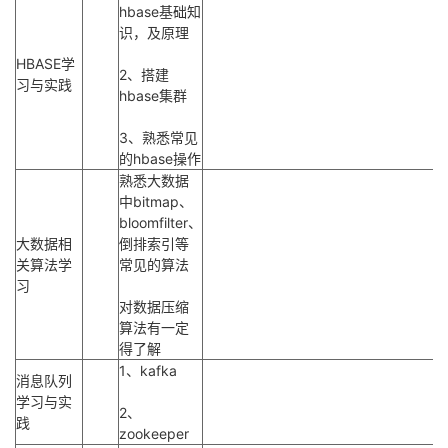
hbase基础知
识，及原理
HBASE学
2、搭建
习与实践
hbase集群
3、熟悉常见
的hbase操作
熟悉大数据
中bitmap、
bloomfilter、
大数据相
倒排索引等
关算法学
常见的算法
习
对数据压缩
算法有一定
得了解
1、kafka
消息队列
学习与实
2、
践
zookeeper