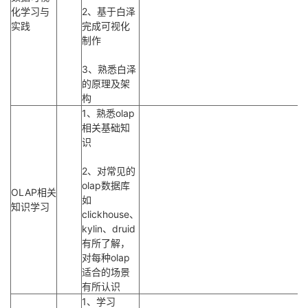
化学习与
2、基于白泽
实践
完成可视化
制作
3、熟悉白泽
的原理及架
构
1、熟悉olap
相关基础知
识
2、对常见的
olap数据库
OLAP相关
如
知识学习
clickhouse、
kylin、druid
有所了解，
对每种olap
适合的场景
有所认识
1、学习