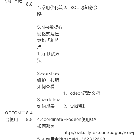
SQL基础
8.8
4.常用优化策
2、SQL 必知必会
的
Programs
发
者
略
支
者
我
5.hive数据存
储格式及压
持
缩格式和特
学
的
我
点
1.sql测试方
我
堂
博
的
我
法
的
我
客
论
的
我
我
2.workflow
维护，报错
技
的
坛
圈
的
我
如何查看
的
我
1、odeon帮助文档
3.workflow
术
云
子
直
的
我
课
的
我
如何部署
2、wiki资料
ODEON平
8.4-
支
声
播
活
的
程
认
的
我
台使用
8.8
4.coordinate
H-odeon使用QA
如何部署
持
建
动
关
证
实
的
http://wiki.iflytek.com/pages/viewpa
5.如何用金蝉
pageId=362322698