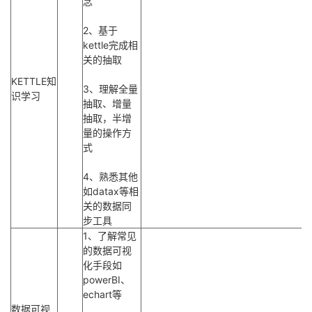
念
2、基于
kettle完成相
关的抽取
KETTLE知
3、理解全量
识学习
抽取、增量
抽取，半增
量的操作方
式
4、熟悉其他
如datax等相
关的数据同
步工具
1、了解常见
的数据可视
化手段如
powerBI、
echart等
数据可视