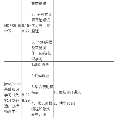
集群搭建
2、分布式计
算基础知识
HDFS知识
8.15-
学习与mr的
学习
8.22
原理
3、hdfs原理
及常见操
作、api等知
识学习
1.基础语法
2.代码规范
java/scala
3.集合使用和
基础知识
特点
1、疯狂java讲义
学习（数
8.22-
据开发必
8.29
4、常见函数
2、快学scala
选，分析
编程如隐式
师选学）
转换、闭