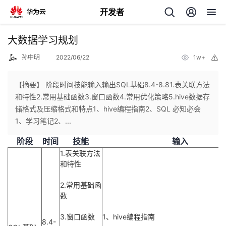
开发者
返
大数据学习规划
回
孙中明
2022/06/22
1w+
举
报
【摘要】 阶段时间技能输入输出SQL基础8.4-8.81.表关联方法
和特性2.常用基础函数3.窗口函数4.常用优化策略5.hive数据存
储格式及压缩格式和特点1、hive编程指南2、SQL 必知必会
个
1、学习笔记2、...
阶段
时间
技能
输入
我
人
1.表关联方法
和特性
我
的
主
2.常用基础函
我
的
开
页
数
我
3.窗口函数
1、hive编程指南
的
开
发
8.4-