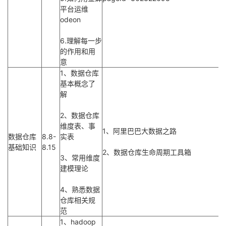
平台运维
议
注
验
收
odeon
藏
6.理解每一步
的作用和用
意
1、数据仓库
基本概念了
解
2、数据仓库
维度表、事
1、阿里巴巴大数据之路
数据仓库
8.8-
实表
基础知识
8.15
2、数据仓库生命周期工具箱
3、常用维度
建模理论
4、熟悉数据
仓库相关规
范
1、hadoop