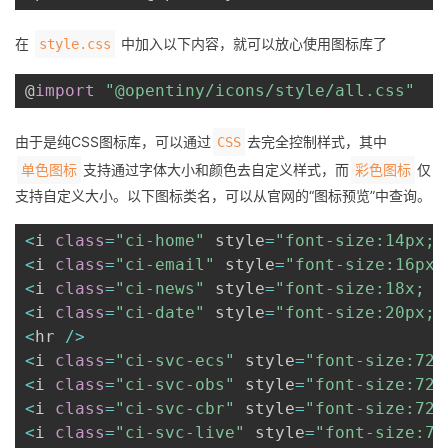
在
中加入以下内容，就可以放心使用图标库了
style.css
@
import
"@opentiny/icons/style/all.css"
由于是纯CSS图标库，可以通过
去完全控制样式，其中
CSS
支持通过字体大小和颜色去自定义样式，而
仅
单色图标
彩色图标
支持自定义大小。以下图标类名，可以从官网的“图标预览”中查询。
<
i 
class
=
"ci-home"
 style
=
"font-size:14px; 
<
i 
class
=
"ci-email"
 style
=
"font-size:16px;
<
i 
class
=
"ci-news"
 style
=
"font-size:18x; c
<
i 
class
=
"ci-date"
 style
=
"font-size:20px; 
<
hr 
/
>
<
i 
class
=
"ci-svc-ecs"
 style
=
"font-size:72p
<
i 
class
=
"ci-svc-obs"
 style
=
"font-size:72p
<
i 
class
=
"ci-svc-cbr"
 style
=
"font-size:72p
<
i 
class
=
"ci-svc-live"
 style
=
"font-size:72