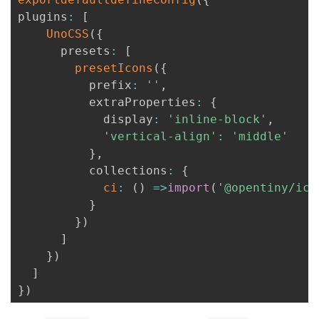
plugins
:
[
UnoCSS
(
{
      presets
:
[
presetIcons
(
{
          prefix
:
''
,
          extraProperties
:
{
            display
:
'inline-block'
,
'vertical-align'
:
'middle'
}
,
          collections
:
{
ci
:
(
)
=>
import
(
'@opentiny/ico
}
}
)
]
}
)
]
}
)