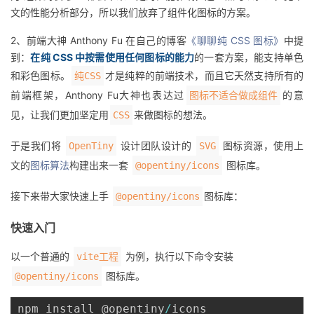
持
建
证
实
的
文的性能分析部分，所以我们放弃了组件化图标的方案。
议
2、前端大神 Anthony Fu 在自己的博客
《聊聊纯 CSS 图标》
中提
验
收
到：
在纯 CSS 中按需使用任何图标的能力
的一套方案，能支持单色
和彩色图标。
藏
才是纯粹的前端技术，而且它天然支持所有的
纯CSS
前端框架，Anthony Fu大神也表达过
的意
图标不适合做成组件
见，让我们更加坚定用
来做图标的想法。
CSS
于是我们将
设计团队设计的
图标资源，使用上
OpenTiny
SVG
文的
图标算法
构建出来一套
图标库。
@opentiny/icons
接下来带大家快速上手
图标库：
@opentiny/icons
快速入门
以一个普通的
为例，执行以下命令安装
vite工程
图标库。
@opentiny/icons
npm install @opentiny
/
icons