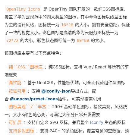
是 OpenTiny 团队开发的一款纯CSS图标库，
OpenTiny Icons
者
覆盖了华为云规范中的四大类型的图标，其中单色图标以线型图标
为主的设计风格，图标统一为
的大小，拥有安全边距，保证
16*16
我
了一致的视觉大小。彩色图标是高清的华为云服务图标统一为
的
我
的大小，彩色状态图标统一为
的大小。
72*72
80*80
该图标库主要有以下亮点特色：
博
的
我
·
：纯CSS图标，支持 Vue / React 等所有的前
纯``CSS``图标库
客
论
的
我
端框架
·
：基于 UnoCSS，性能极优越，可全面代替组件型图标
高性能
坛
圈
的
我
·
：支持
@iconify-json
导出方式，配
按需引用
子
直
的
我
合
@unocss/preset-icons
插件， 可实现按需引用
·
：290+ 基础单色图标，精致美观，风格统
图标美观``/``丰富
我
播
活
的
一，大小&颜色随心变，可满足大部分日常开发需要
·
：支持自定义 SVG 图标，兼容整个
Iconify
生态的图标
可扩展
我
动
关
的
·
：支持 240+ 的多色图标，覆盖常见的空数据、请
支持多色图标