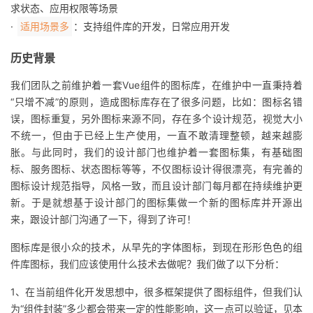
求状态、应用权限等场景
我
注
的
开
·
：支持组件库的开发，日常应用开发
适用场景多
的
Programs
发
历史背景
支
者
我们团队之前维护着一套Vue组件的图标库，在维护中一直秉持着
“只增不减”的原则，造成图标库存在了很多问题，比如：图标名错
持
学
误，图标重复，另外图标来源不同，存在多个设计规范，视觉大小
不统一，但由于已经上生产使用，一直不敢清理整顿，越来越膨
我
胀。与此同时，我们的设计部门也维护着一套图标集，有基础图
堂
标、服务图标、状态图标等等，不仅图标设计得很漂亮，有完善的
的
我
图标设计规范指导，风格一致，而且设计部门每月都在持续维护更
我
新。于是就想基于设计部门的图标集做一个新的图标库并开源出
技
的
来，跟设计部门沟通了一下，得到了许可！
的
我
图标库是很小众的技术，从早先的字体图标，到现在形形色色的组
术
云
课
的
我
件库图标，我们应该使用什么技术去做呢？我们做了以下分析：
支
声
程
认
的
我
1、在当前组件化开发思想中，很多框架提供了图标组件，但我们认
为“组件封装”多少都会带来一定的性能影响，这一点可以验证，见本