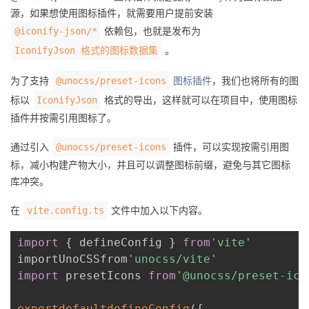
源，如果想使用图标插件，就需要用户提前安装
依赖包，也就是发布为
@iconify-json/*
。
IconifyJson 格式的图标数据集
为了支持
图标插件
，我们也将所有的图
@unocss/preset-icons
标以
格式的导出，这样就可以在项目中，使用图标
IconifyJson
插件并按需引用图标了。
通过引入
插件，可以实现按需引用图
@unocss/preset-icons
标，减小构建产物大小，并且可以调整图标前缀，避免与其它图标
库冲突。
在
文件中加入以下内容。
vite.config.ts
import
{
 defineConfig 
}
from
'vite'
importUnoCSSfrom
'unocss/vite'
import
 presetIcons 
from
'@unocss/preset-ico
exportdefaultdefineConfig
(
{