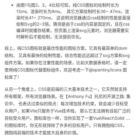
由图1与图2，3，4比较可知，纯CSS图标的绘制时长为
15ms, 渲染时长为9ms， 其它方案绘制时长36~ 47ms，渲
染时长41~ 270ms， 这说明浏览器通过css绘制的性能是直接
绘制Svg的2~3倍。猜测是由于css的内容是固定的，且在css
编译时就缓存结果，但页面上渲染svg元素时，浏览器需要实
时解析后才能绘制，无法提前优化。
综上，纯CSS图标就是最优性能的图标方案，它具有最简单的dom
结构， 又具有最快的绘制性能，综合性能远远超过了svg方案和svg
组件方案。如果你在注重性能的场景，比如大数据表格时，请一定
使用纯CSS图标代替图标组件，欢迎考虑一下@opentiny/icons 图
标库了！
从另一个角度上，CSS是前端的三大基本技术之一，它天然就支持
所有框架，所有浏览器场景。在【Anthony Fu】托尼的开源之路: 集
论中， 也表达过类似的观点：每次增加技术约束，就会减少目标受
众用户，如果Vite只服务于Vue技术栈， 那么它无法拥有目前广泛的
目标受众用户。图标库也一样，当你实现了一套Vue\React\Solid ....
的图标库时，你无形就排除了许多的目标用户。只有拥抱纯CSS，
拥抱纯前端的技术才能放大自身的价值。