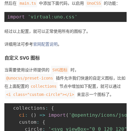
然后在
中添加下面代码，以启用
的功能：
main.ts
UnoCSS
import
'virtual:uno.css'
经过以上配置，就可以正常使用所有的图标了。
详细用法可参考
官网配置说明
。
自定义 SVG 图标
当需要使用设计师提供的
时，
SVG图标
插件允许我们快速的自定义图标，比如
@unocss/preset-icons
在上面配置的
节点中增加如下配置，就可以通过
collections
来显示一个图标了。
<i class="custom-circle"></i>
  collections
:
{
ci
:
(
)
=>
import
(
'@opentiny/icons/json
    custom
:
{
      circle
:
'<svg viewBox="0 0 120 120">