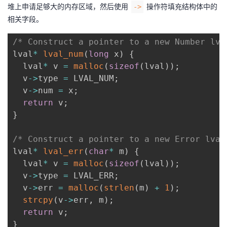
堆上申请足够大的内存区域，然后使用
操作符填充结构体中的
->
相关字段。
/* Construct a pointer to a new Number lva
lval
*
lval_num
(
long
 x
)
{
  lval
*
 v 
=
malloc
(
sizeof
(
lval
)
)
;
  v
->
type 
=
 LVAL_NUM
;
  v
->
num 
=
 x
;
return
 v
;
}
/* Construct a pointer to a new Error lval
lval
*
lval_err
(
char
*
 m
)
{
  lval
*
 v 
=
malloc
(
sizeof
(
lval
)
)
;
  v
->
type 
=
 LVAL_ERR
;
  v
->
err 
=
malloc
(
strlen
(
m
)
+
1
)
;
strcpy
(
v
->
err
,
 m
)
;
return
 v
;
}