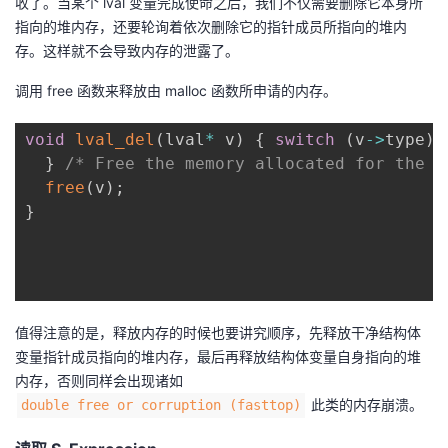
收了。当某个 lval 变量完成使命之后，我们不仅需要删除它本身所
指向的堆内存，还要轮询着依次删除它的指针成员所指向的堆内
存。这样就不会导致内存的泄露了。
调用 free 函数来释放由 malloc 函数所申请的内存。
void
lval_del
(
lval
*
 v
)
{
switch
(
v
->
type
)
}
/* Free the memory allocated for the "
free
(
v
)
;
}
值得注意的是，释放内存的时候也要讲究顺序，先释放干净结构体
变量指针成员指向的堆内存，最后再释放结构体变量自身指向的堆
内存，否则同样会出现诸如
此类的内存崩溃。
double free or corruption (fasttop)