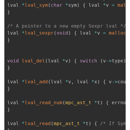
lval 
*
lval_sym
(
char
*
sym
)
{
 lval 
*
v 
=
mall
}
/* A pointer to a new empty Sexpr lval */
lval 
*
lval_sexpr
(
void
)
{
 lval 
*
v 
=
malloc
(
}
void
lval_del
(
lval 
*
v
)
{
switch
(
v
->
type
)
}
lval 
*
lval_add
(
lval 
*
v
,
 lval 
*
x
)
{
 v
->
coun
}
lval 
*
lval_read_num
(
mpc_ast_t
*
t
)
{
 errno 
}
lval 
*
lval_read
(
mpc_ast_t
*
t
)
{
/* If Symb