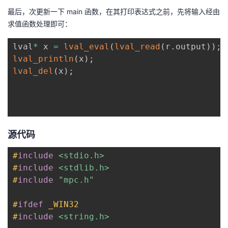
最后，次更新一下 main 函数，在其打印表达式之前，先将输入经由
求值函数处理即可：
lval
*
 x 
=
lval_eval
(
lval_read
(
r
.
output
)
)
;
lval_println
(
x
)
;
lval_del
(
x
)
;
源代码
#
include
<stdio.h>
#
include
<stdlib.h>
#
include
"mpc.h"
#
ifdef
_WIN32
#
include
<string.h>