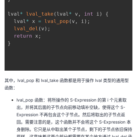
lval
*
lval_take
(
lval
*
 v
,
int
 i
)
{
  lval
*
 x 
=
lval_pop
(
v
,
 i
)
;
lval_del
(
v
)
;
return
 x
;
}
其中，lval_pop 和 lval_take 函数都是用于操作 lval 类型的通用型
函数：
lval_pop 函数：将所操作的 S-Expression 的第 i 个元素取
出，并将其后面的子节点向前移动填补空缺，使得这个 S-
Expression 不再包含这个子节点。然后将取出的子节点返
回。需要注意的是，这个函数并不会将这个 S-Expression 本
身删除。它只是从中取出某个子节点，剩下的子节点依旧保持
原样。这意味着这两个部分都需要在某个地方通过 lval_del 函