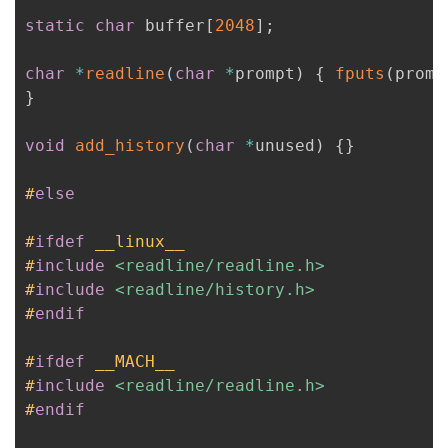
static
char
 buffer
[
2048
]
;
char
*
readline
(
char
*
prompt
)
{
fputs
(
promp
}
void
add_history
(
char
*
unused
)
{
}
#
else
#
ifdef
__linux__
#
include
<readline/readline.h>
#
include
<readline/history.h>
#
endif
#
ifdef
__MACH__
#
include
<readline/readline.h>
#
endif