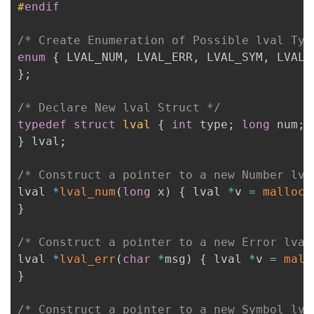
#
endif
/* Create Enumeration of Possible lval Typ
enum
{
 LVAL_NUM
,
 LVAL_ERR
,
 LVAL_SYM
,
}
;
/* Declare New lval Struct */
typedef
struct
lval
{
int
 type
;
long
 num
;
}
 lval
;
/* Construct a pointer to a new Number lva
lval 
*
lval_num
(
long
 x
)
{
 lval 
*
v 
=
malloc
(
}
/* Construct a pointer to a new Error lval
lval 
*
lval_err
(
char
*
msg
)
{
 lval 
*
v 
=
mall
}
/* Construct a pointer to a new Symbol lva