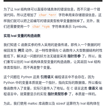
为了让 lval 结构体可以直接存储具体的错误信息，而不只是一个错
误代码，所以还增加了
字符串用来存储错误信息，这
char *err
样我们就可以把之前编写的错误类型枚举变量删除掉了。另外，我
们还需要使用一个
字符串来表示 Symbols。
char *sym
实现 lval 变量的构造函数
我们知道 C 函数实参的传入采用的是值传递，即传入一个数据的时
候回发生
拷贝
动作，这一特性使得向 C 函数传入大型数据结构时性
能低下，解决这一问题的好方法无疑是采用
指针形参
了。所以，我
们重写以往的 lval 结构体类型变量的构造函数，让其返回 lval 结构
体类型指针，而不再是整个变量。
这个问题在 Python 这类
引用语义
编程语言中不会存在，因为
Python 中的变量本质就是一个指针，指向实际的数据值，所以看似
像函数传入了变量，实际只是传入了地址。在 C 语言这类
值语义
编
程语言中，就需要显示的实现
指针类型形参
了，本质是一样的。
为此，我们使用 malloc 库函数以及 sizeof 运算符为 lval 结构体在