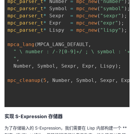
mpc_parser_t
*
 Number 
=
mpc_new
(
"number"
)
;
mpc_parser_t
*
 Symbol 
=
mpc_new
(
"symbol"
)
;
mpc_parser_t
*
 Sexpr  
=
mpc_new
(
"sexpr"
)
;
mpc_parser_t
*
 Expr   
=
mpc_new
(
"expr"
)
;
mpc_parser_t
*
 Lispy  
=
mpc_new
(
"lispy"
)
;
mpca_lang
(
MPCA_LANG_DEFAULT
,
" \ number : /-?[0-9]+/ ; \ symbol : '+'
  "
,
  Number
,
 Symbol
,
 Sexpr
,
 Expr
,
 Lispy
)
;
mpc_cleanup
(
5
,
 Number
,
 Symbol
,
 Sexpr
,
 Expr
实现 S-Expression 存储器
为了存储输入的 S-Expression，我们需要在 Lisp 内部构建一个 **