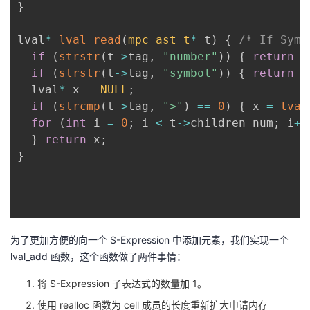
}
lval
*
lval_read
(
mpc_ast_t
*
 t
)
{
/* If Symb
if
(
strstr
(
t
->
tag
,
"number"
)
)
{
return
l
if
(
strstr
(
t
->
tag
,
"symbol"
)
)
{
return
l
  lval
*
 x 
=
NULL
;
if
(
strcmp
(
t
->
tag
,
">"
)
==
0
)
{
 x 
=
lval
for
(
int
 i 
=
0
;
 i 
<
 t
->
children_num
;
 i
++
}
return
 x
;
}
为了更加方便的向一个 S-Expression 中添加元素，我们实现一个
lval_add 函数，这个函数做了两件事情：
将 S-Expression 子表达式的数量加 1。
使用 realloc 函数为 cell 成员的长度重新扩大申请内存