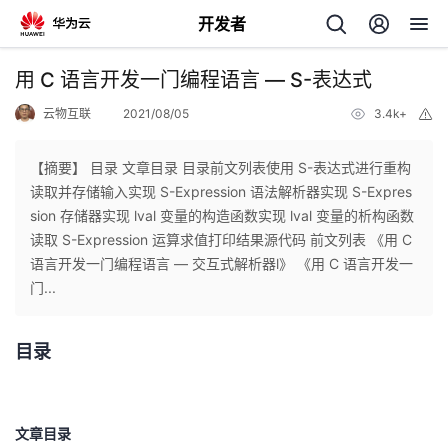
开发者
返
用 C 语言开发一门编程语言 — S-表达式
回
云物互联
2021/08/05
3.4k+
举
报
【摘要】 目录 文章目录 目录前文列表使用 S-表达式进行重构
读取并存储输入实现 S-Expression 语法解析器实现 S-Expres
sion 存储器实现 lval 变量的构造函数实现 lval 变量的析构函数
个
读取 S-Expression 运算求值打印结果源代码 前文列表 《用 C
语言开发一门编程语言 — 交互式解析器l》 《用 C 语言开发一
我
人
门...
的
主
目录
开
页
发
文章目录