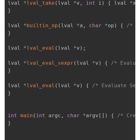
lval 
*
lval_take
(
lval 
*
v
,
int
 i
)
{
 lval 
*
x 
}
lval 
*
builtin_op
(
lval 
*
a
,
char
*
op
)
{
/* E
}
lval 
*
lval_eval
(
lval 
*
v
)
;
lval 
*
lval_eval_sexpr
(
lval 
*
v
)
{
/* Evalua
}
lval 
*
lval_eval
(
lval 
*
v
)
{
/* Evaluate Sex
}
int
main
(
int
 argc
,
char
*
argv
[
]
)
{
/* Crea
}