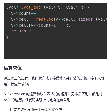
lval
*
lval_add
(
lval
*
 v
,
 lval
*
 x
)
{
  v
->
count
++
;
  v
->
cell 
=
realloc
(
v
->
cell
,
sizeof
(
lval
*
)
  v
->
cell
[
v
->
count
-
1
]
=
 x
;
return
 v
;
}
运算求值
通过以上的过程，我们就完成了接受输入并存储的步骤，接下来就
是进行运算求值。
S-Expression 的运算和波兰表达式的运算并无本质区别，都是对
AST 的遍历。但代码实现上肯定存在着差别：
首先取列表第一个元素为操作符