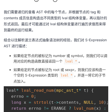
我们需要递归的查看 AST 中的每个节点，并根据节点的 tag 和
contents 成员信息构造出不同类型的 lval 结构体变量，再以指针的
形式返回。最后才可能通过对 lval 结构体变量进行遍历求值而来得
到最终的运行结果。
结合以往解析波兰表达式抽象语法树的经验，我们对 S-Expression
AST 进行描述：
如果给定节点的被标记为 number 或 symbol，则我们可以调
用对应的构造函数直接返回一个
。
lval *
如果给定的节点被标记为 root 或 sexpr，则我们应该构造一
个空的 S-Expression 类型的
，并逐一将它的子节
lval *
点加入。
lval
*
lval_read_num
(
mpc_ast_t
*
 t
)
{
  errno 
=
0
;
long
 x 
=
strtol
(
t
->
contents
,
NULL
,
10
)
;
return
 errno 
!=
 ERANGE 
?
lval_num
(
x
)
:
l