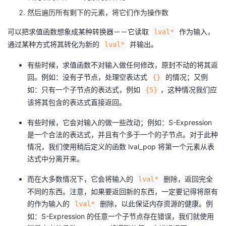
然后遍历所有剩下的元素，将它们作为操作数
可以把求值函数想象成某种转换器－－它读取
作为输入，
lval*
通过某种方式将其转化为新的
并输出。
lval*
有些时候，求值函数不对输入做任何修改，原封不动的将其返
回。例如：没有子节点，处理空表达式
的情况；又例
{}
如：只有一个子节点的表达式，例如
，这种情况我们应
{5}
该将其包含的表达式直接返回。
有些时候，它会对输入的做一些改动；例如：S-Expression
是一个合法的表达式，并且有个多于一个的子节点。对于此种
情况，我们使用稍后定义的函数 lval_pop 将第一个元素从表
达式中分离开来。
而在大多数情况下，它会将输入的
删除，返回完全
lval*
不同的东西。注意，如果要返回新的东西，一定要记得将原有
的作为输入的
删除，以此保证内存资源的健康。例
lval*
如：S-Expression 的任意一个子节点存在错误，我们就使用