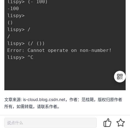
lispy> (- 100)

-100

lispy>

()

lispy> /

/

lispy> (/ ())

Error: Cannot operate on non-number!

lispy> ^C

文章来源: is-cloud.blog.csdn.net，作者：范桂飓，版权归原作者
退
出
所有，如需转载，请联系作者。
登
原文链接：is-cloud.blog.csdn.net/article/details/105408303
录