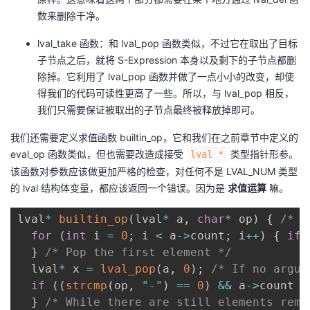
数来删除干净。
lval_take 函数：和 lval_pop 函数类似，不过它在取出了目标
子节点之后，就将 S-Expression 本身以及剩下的子节点都删
除掉。它利用了 lval_pop 函数并做了一点小小的改变，却使
得我们的代码可读性更高了一些。所以，与 lval_pop 相反，
我们只需要保证被取出的子节点最终被释放掉即可。
我们还需要定义求值函数 builtin_op，它和我们在之前章节中定义的
eval_op 函数类似，但也需要改造成接受
类型指针形参。
lval *
该函数对参数应该做更加严格的检查，对任何不是 LVAL_NUM 类型
的 lval 结构体变量，都应该返回一个错误。因为是
求值运算
嘛。
lval
*
builtin_op
(
lval
*
 a
,
char
*
 op
)
{
/* E
for
(
int
 i 
=
0
;
 i 
<
 a
->
count
;
 i
++
)
{
if
}
/* Pop the first element */
  lval
*
 x 
=
lval_pop
(
a
,
0
)
;
/* If no argum
if
(
(
strcmp
(
op
,
"-"
)
==
0
)
&&
 a
->
count 
=
}
/* While there are still elements rema