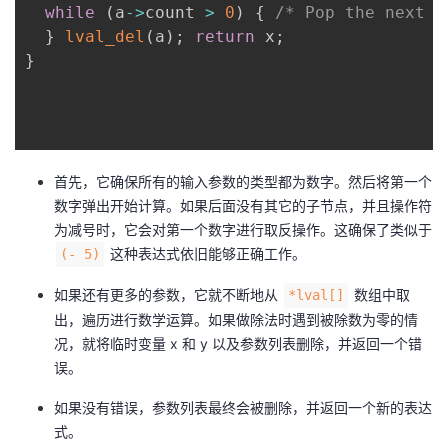
while
(
a
->
count 
>
0
)
{
/* Pop the next e
}
lval_del
(
a
)
;
return
 x
;
}
首先，它确保所有的输入参数的类型都为数字。然后将第一个
数字弹出开始计算。如果后面没有其它的子节点，并且操作符
为减号时，它会对第一个数字进行取反操作。这确保了类似于
这种表达式依旧能够正确工作。
(- 5)
如果还有更多的参数，它就不断地从
数组中取
*lval[]
出，遍历进行数学运算。如果做除法时遇到被除数为零的情
况，就将临时变量 x 和 y 以及参数列表删除，并返回一个错
误。
如果没有错误，参数列表最终会被删除，并返回一个新的表达
式。