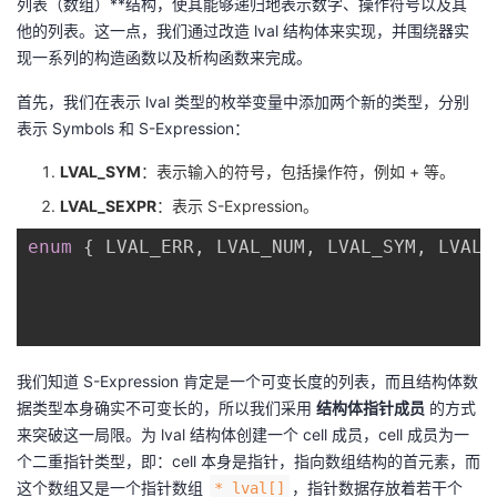
列表（数组）**结构，使其能够递归地表示数字、操作符号以及其
他的列表。这一点，我们通过改造 lval 结构体来实现，并围绕器实
现一系列的构造函数以及析构函数来完成。
首先，我们在表示 lval 类型的枚举变量中添加两个新的类型，分别
表示 Symbols 和 S-Expression：
LVAL_SYM
：表示输入的符号，包括操作符，例如 + 等。
LVAL_SEXPR
：表示 S-Expression。
enum
{
 LVAL_ERR
,
 LVAL_NUM
,
 LVAL_SYM
,
 LVAL_
我们知道 S-Expression 肯定是一个可变长度的列表，而且结构体数
据类型本身确实不可变长的，所以我们采用
结构体指针成员
的方式
来突破这一局限。为 lval 结构体创建一个 cell 成员，cell 成员为一
个二重指针类型，即：cell 本身是指针，指向数组结构的首元素，而
这个数组又是一个指针数组
，指针数据存放着若干个
* lval[]