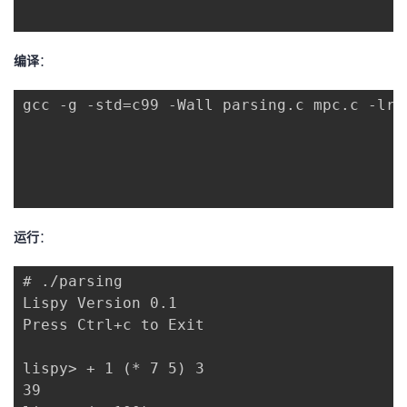
编译
：
gcc -g -std=c99 -Wall parsing.c mpc.c -lre
运行
：
# ./parsing

Lispy Version 0.1

Press Ctrl+c to Exit

lispy> + 1 (* 7 5) 3

39
