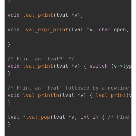
}
void
lval_print
(
lval 
*
v
)
;
void
lval_expr_print
(
lval 
*
v
,
char
 open
,
c
}
/* Print an "lval*" */
void
lval_print
(
lval 
*
v
)
{
switch
(
v
->
type
}
/* Print an "lval" followed by a newline *
void
lval_println
(
lval 
*
v
)
{
lval_print
(
v
)
}
lval 
*
lval_pop
(
lval 
*
v
,
int
 i
)
{
/* Find t
}