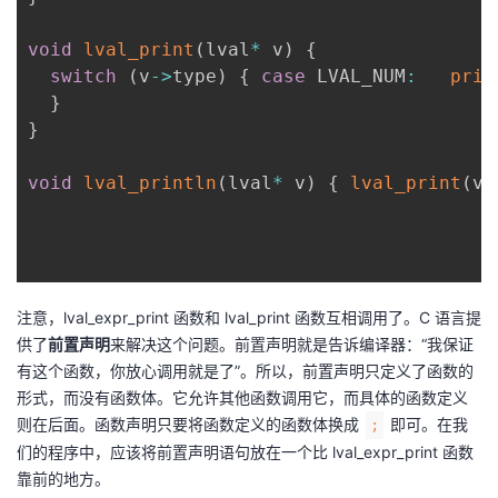
void
lval_print
(
lval
*
 v
)
{
switch
(
v
->
type
)
{
case
 LVAL_NUM
:
prin
}
}
void
lval_println
(
lval
*
 v
)
{
lval_print
(
v
)
注意，lval_expr_print 函数和 lval_print 函数互相调用了。C 语言提
供了
前置声明
来解决这个问题。前置声明就是告诉编译器：“我保证
有这个函数，你放心调用就是了”。所以，前置声明只定义了函数的
形式，而没有函数体。它允许其他函数调用它，而具体的函数定义
则在后面。函数声明只要将函数定义的函数体换成
即可。在我
;
们的程序中，应该将前置声明语句放在一个比 lval_expr_print 函数
靠前的地方。