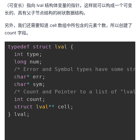
（可变长）指向 lval 结构体变量的指针。这样就可以构成一个可变
长的、具有父子节点结构的树状数据结构。
另外，我们还需要知道 cell 数组中所包含的元素个数，所以创建了
count 字段。
typedef
struct
lval
{
int
 type
;
long
 num
;
/* Error and Symbol types have some stri
char
*
 err
;
char
*
 sym
;
/* Count and Pointer to a list of "lval*
int
 count
;
struct
lval
*
*
 cell
;
}
 lval
;