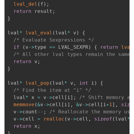
lval_del
(
f
)
;
return
 result
;
}
lval
*
lval_eval
(
lval
*
 v
)
{
/* Evaluate Sexpressions */
if
(
v
->
type 
==
 LVAL_SEXPR
)
{
return
lval
/* All other lval types remain the same 
return
 v
;
}
lval
*
lval_pop
(
lval
*
 v
,
int
 i
)
{
/* Find the item at "i" */
  lval
*
 x 
=
 v
->
cell
[
i
]
;
/* Shift memory af
memmove
(
&
v
->
cell
[
i
]
,
&
v
->
cell
[
i
+
1
]
,
size
  v
->
count
--
;
/* Reallocate the memory use
  v
->
cell 
=
realloc
(
v
->
cell
,
sizeof
(
lval
*
)
return
 x
;
}