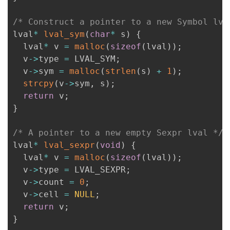
/* Construct a pointer to a new Symbol lva
lval
*
lval_sym
(
char
*
 s
)
{
  lval
*
 v 
=
malloc
(
sizeof
(
lval
)
)
;
  v
->
type 
=
 LVAL_SYM
;
  v
->
sym 
=
malloc
(
strlen
(
s
)
+
1
)
;
strcpy
(
v
->
sym
,
 s
)
;
return
 v
;
}
/* A pointer to a new empty Sexpr lval */
lval
*
lval_sexpr
(
void
)
{
  lval
*
 v 
=
malloc
(
sizeof
(
lval
)
)
;
  v
->
type 
=
 LVAL_SEXPR
;
  v
->
count 
=
0
;
  v
->
cell 
=
NULL
;
return
 v
;
}