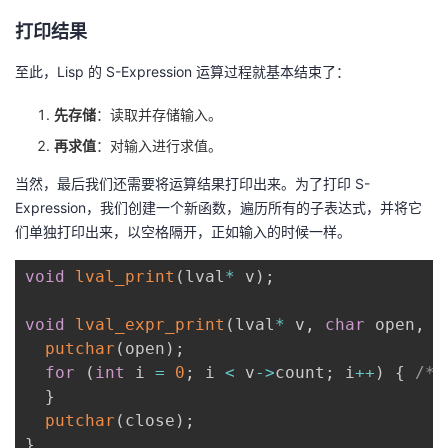
打印结果
至此，Lisp 的 S-Expression 运算过程就基本结束了：
先存储
：读取并存储输入。
再求值
：对输入进行求值。
当然，最后我们还需要将运算结果打印出来。为了打印 S-
Expression，我们创建一个新函数，遍历所有的子表达式，并将它
们单独打印出来，以空格隔开，正如输入的时候一样。
void
lval_print
(
lval
*
 v
)
;
void
lval_expr_print
(
lval
*
 v
,
char
 open
,
c
putchar
(
open
)
;
for
(
int
 i 
=
0
;
 i 
<
 v
->
count
;
 i
++
)
{
/* 
}
putchar
(
close
)
;
}