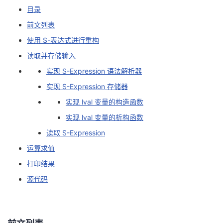
目录
者
前文列表
使用 S-表达式进行重构
我
读取并存储输入
的
我
实现 S-Expression 语法解析器
实现 S-Expression 存储器
博
的
我
实现 lval 变量的构造函数
客
论
的
我
实现 lval 变量的析构函数
读取 S-Expression
坛
圈
的
我
运算求值
子
直
的
我
打印结果
源代码
我
播
活
的
我
动
关
的