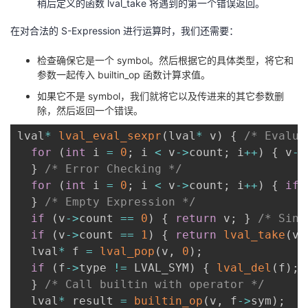
稍后定义的函数 lval_take 将遇到的第一个错误返回。
在对合法的 S-Expression 进行运算时，我们还需要：
检查确保它是一个 symbol。然后根据它的具体类型，将它和
参数一起传入 builtin_op 函数计算求值。
如果它不是 symbol，我们就将它以及传进来的其它参数删
除，然后返回一个错误。
lval
*
lval_eval_sexpr
(
lval
*
 v
)
{
/* Evalua
for
(
int
 i 
=
0
;
 i 
<
 v
->
count
;
 i
++
)
{
 v
->
}
/* Error Checking */
for
(
int
 i 
=
0
;
 i 
<
 v
->
count
;
 i
++
)
{
if
}
/* Empty Expression */
if
(
v
->
count 
==
0
)
{
return
 v
;
}
/* Sing
if
(
v
->
count 
==
1
)
{
return
lval_take
(
v
,
  lval
*
 f 
=
lval_pop
(
v
,
0
)
;
if
(
f
->
type 
!=
 LVAL_SYM
)
{
lval_del
(
f
)
;
}
/* Call builtin with operator */
  lval
*
 result 
=
builtin_op
(
v
,
 f
->
sym
)
;