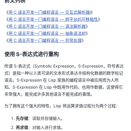
前文列表
我
注
的
开
《
用 C 语言开发一门编程语言 — 交互式解析器l
》
《
用 C 语言开发一门编程语言 — 跨平台的可移植性
》
的
Programs
发
《
用 C 语言开发一门编程语言 — 语法解析器
》
《
用 C 语言开发一门编程语言 — 抽象语法树
》
支
者
《
用 C 语言开发一门编程语言 — 异常处理
》
持
学
使用 S-表达式进行重构
我
堂
所谓 S-表达式（Symbolic Expression，S-Expression，符号表达
式）是指一种以人类可读的文本形式表达半结构化数据的数学标记
的
我
我
语言。S-Expression 在 Lisp 家族的编程语言中被应用而为人所
知。S-Expression 在 Lisp 中既用作代码，也用作数据，这使得它
技
的
的
我
非常强大，能完成许多其他语言不能完成的事情。
术
云
为了拥有这个强大的特性，Lisp 将运算求值过程分为两个过程：
课
的
我
先存储
：读取并存储输入。
支
声
程
认
的
我
再求值
：对输入进行求值。