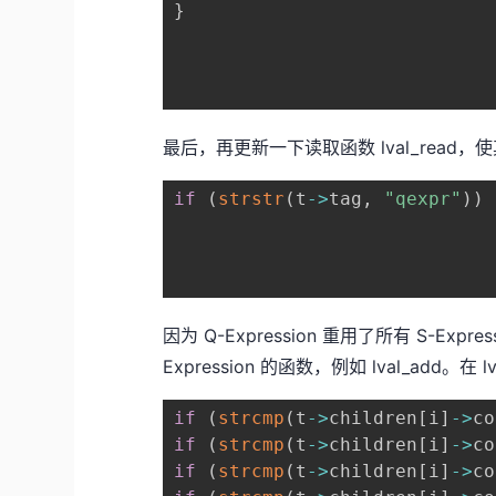
}
最后，再更新一下读取函数 lval_read，使其
if
(
strstr
(
t
->
tag
,
"qexpr"
)
)
因为 Q-Expression 重用了所有 S-E
Expression 的函数，例如 lval_add。
if
(
strcmp
(
t
->
children
[
i
]
->
co
if
(
strcmp
(
t
->
children
[
i
]
->
co
if
(
strcmp
(
t
->
children
[
i
]
->
co