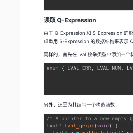
读取 Q-Expression
由于 Q-Expression 和 S-Expr
虑重用 S-Expression 的数据结构来表示 Q-
同样的，首先在 lval 枚举类型中添加一个标识 
enum
{
 LVAL_ERR
,
 LVAL_NUM
,
 LV
另外，还需为其编写一个构造函数：
/* A pointer to a new empty Q
lval
*
lval_qexpr
(
void
)
{
  lval
*
 v 
=
malloc
(
sizeof
(
lva