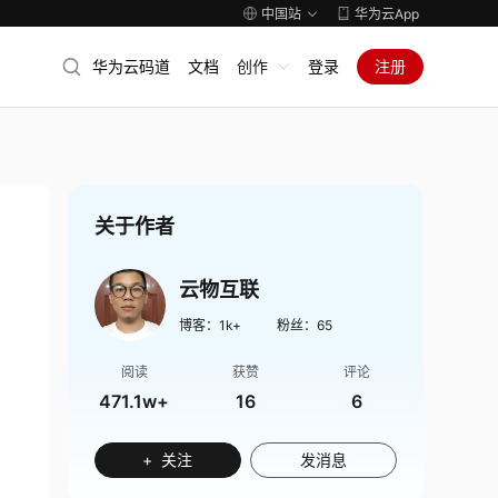
中国站
华为云App
华为云码道
文档
创作
登录
注册
关于作者
云物互联
博客：
1k+
粉丝：
65
阅读
获赞
评论
471.1w+
16
6
+ 关注
发消息