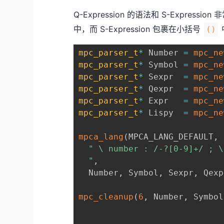
Q-Expression 的语法和 S-Express
中，而 S-Expression 包裹在小括号
()
mpc_parser_t
*
 Number 
=
mpc_ne
mpc_parser_t
*
 Symbol 
=
mpc_ne
mpc_parser_t
*
 Sexpr  
=
mpc_ne
mpc_parser_t
*
 Qexpr  
=
mpc_ne
mpc_parser_t
*
 Expr   
=
mpc_ne
mpc_parser_t
*
 Lispy  
=
mpc_ne
mpca_lang
(
MPCA_LANG_DEFAULT
,
" \ number : /-?[0-9]+/ ; \
  "
,
  Number
,
 Symbol
,
 Sexpr
,
 Qexp
mpc_cleanup
(
6
,
 Number
,
 Symbol