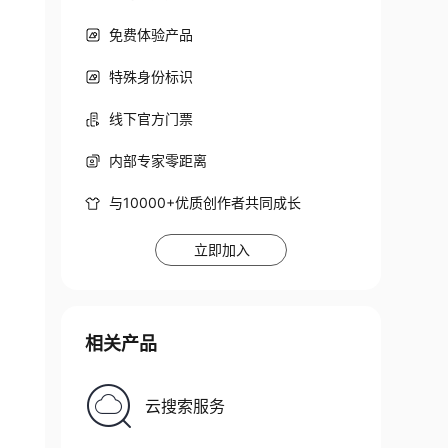
免费体验产品
特殊身份标识
线下官方门票
内部专家零距离
与10000+优质创作者共同成长
立即加入
'(' <expr>* ')' ; \ qexpr  : '{' <expr>* '}' 
相关产品
云搜索服务