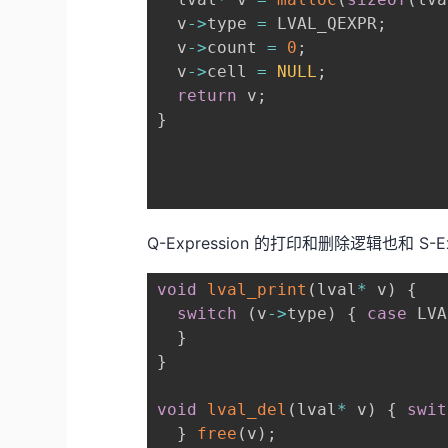
  v
->
type 
=
 LVAL_QEXPR
;
  v
->
count 
=
0
;
  v
->
cell 
=
NULL
;
return
 v
;
}
Q-Expression 的打印和删除逻辑也和 S
void
lval_print
(
lval
*
 v
)
{
switch
(
v
->
type
)
{
case
 LVA
}
}
void
lval_del
(
lval
*
 v
)
{
swit
}
free
(
v
)
;