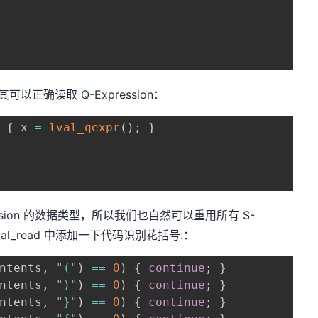
可以正确读取 Q-Expression：
{
 x 
=
lval_qexpr
(
)
;
}
xpression 的数据类型，所以我们也自然可以重用所有 S-
在 lval_read 中添加一下代码识别花括号:：
ntents
,
"("
)
==
0
)
{
continue
;
}
ntents
,
")"
)
==
0
)
{
continue
;
}
ntents
,
"}"
)
==
0
)
{
continue
;
}