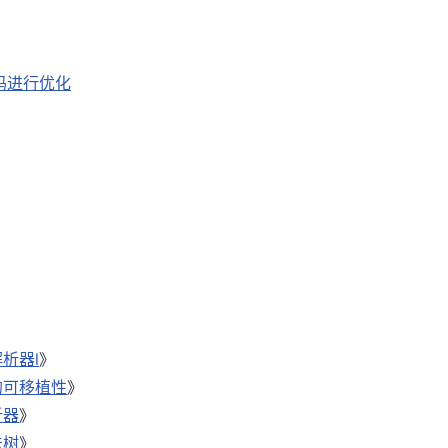
码进行优化
析器l
》
的可移植性
》
析器
》
法树
》