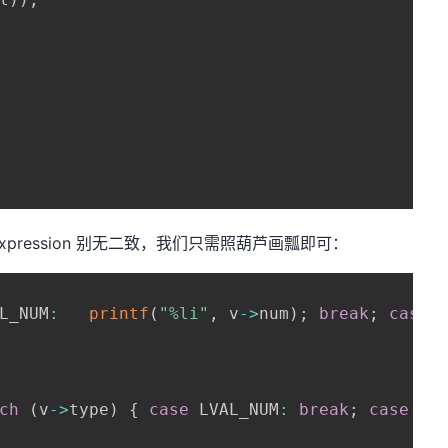
-Expression 别无二致，我们只需照葫芦画瓢即可：
L_NUM
:
printf
(
"%li"
,
 v
->
num
)
;
break
;
case
 
ch
(
v
->
type
)
{
case
 LVAL_NUM
:
break
;
case
 LV