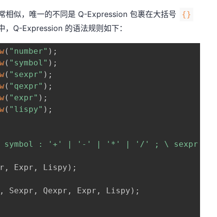
ion 非常相似，唯一的不同是 Q-Expression 包裹在大括号
{}
中，Q-Expression 的语法规则如下：
w
(
"number"
)
;
w
(
"symbol"
)
;
w
(
"sexpr"
)
;
w
(
"qexpr"
)
;
w
(
"expr"
)
;
w
(
"lispy"
)
;
 symbol : '+' | '-' | '*' | '/' ; \ sexpr  : 
r
,
 Expr
,
 Lispy
)
;
,
 Sexpr
,
 Qexpr
,
 Expr
,
 Lispy
)
;