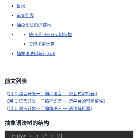
目录
者
前文列表
抽象语法树的结构
我
使用递归来遍历树结构
的
我
实现求值计算
抽象语法树与行为树
博
的
我
客
论
的
我
前文列表
坛
圈
的
我
《
用 C 语言开发一门编程语言 — 交互式解析器l
》
子
直
的
我
《
用 C 语言开发一门编程语言 — 跨平台的可移植性
》
《
用 C 语言开发一门编程语言 — 语法解析器
》
我
播
活
的
抽象语法树的结构
我
动
关
的
lispy> + 5 (* 2 2)
