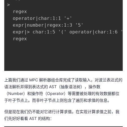
>

我
注
的
开
  regex

  operator|char:1:1 '+'

的
Programs
发
  expr|number|regex:1:3 '5'

  expr|> char:1:5 '(' operator|char:1:6 '*
支
者
  regex

持
学
我
堂
的
我
我
上篇我们通过 MPC 解析器组合库完成了读取输入，对波兰表达式的
语法解析并得到表达式的 AST（抽象语法树），操作数
技
的
的
我
（Number）和操作符（Operator）等需要被处理的有效数据都位
于叶子节点上。而非叶子节点上则包含了遍历和求值的信息。
术
云
课
的
我
但是现在我们仍不能对它进行计算求值。在实现计算求值之前，我
支
声
程
认
的
我
们先好好看看 AST 的结构：