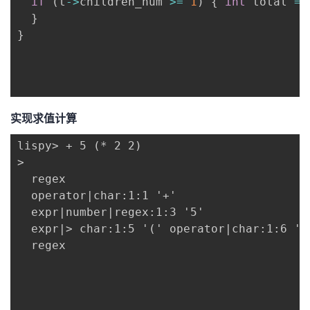
if
(
t
->
children_num 
>=
1
)
{
int
 total 
=
}
}
实现求值计算
lispy> + 5 (* 2 2)

>

  regex

  operator|char:1:1 '+'

  expr|number|regex:1:3 '5'

  expr|> char:1:5 '(' operator|char:1:6 '*
  regex
