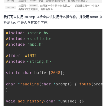
我们可以使用 strcmp 来检查应该使用什么操作符，并使用 strstr 来
检测 tag 中是否含有某个字段：
#
include
<stdio.h>
#
include
<stdlib.h>
#
include
"mpc.h"
#
ifdef
_WIN32
#
include
<string.h>
static
char
 buffer
[
2048
]
;
char
*
readline
(
char
*
prompt
)
{
fputs
(
promp
}
void
add_history
(
char
*
unused
)
{
}