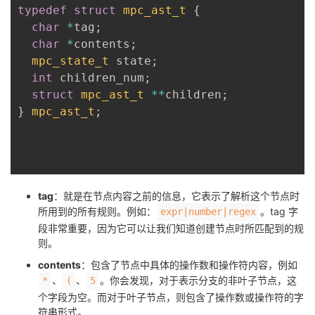
持
建
证
实
的
typedef
struct
mpc_ast_t
{
char
*
tag
;
议
验
收
char
*
contents
;
mpc_state_t
 state
;
藏
int
 children_num
;
struct
mpc_ast_t
*
*
children
;
}
mpc_ast_t
;
tag
：就是在节点内容之前的信息，它表示了解析这个节点时
所用到的所有规则。例如：
。tag 字
expr|number|regex
段非常重要，因为它可以让我们知道创建节点时所匹配到的规
则。
contents
：包含了节点中具体的操作数和操作符内容，例如
、
、
。你会发现，对于表示分支的非叶子节点，这
*
(
5
个字段为空。而对于叶子节点，则包含了操作数或操作符的字
符串形式。