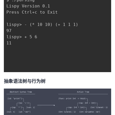
Lispy Version 0.1

Press Ctrl+c to Exit

lispy> - (* 10 10) (+ 1 1 1)

97

lispy> + 5 6

11

抽象语法树与行为树