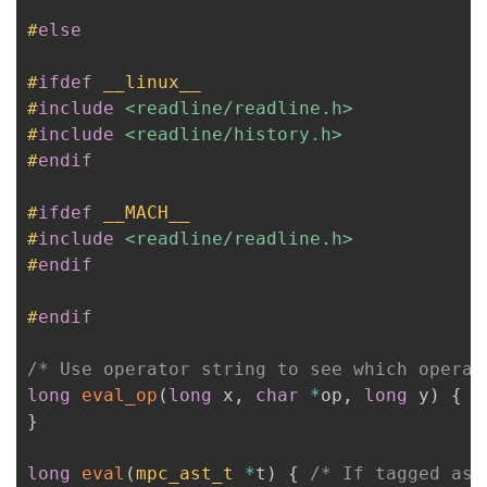
#
else
#
ifdef
__linux__
#
include
<readline/readline.h>
#
include
<readline/history.h>
#
endif
#
ifdef
__MACH__
#
include
<readline/readline.h>
#
endif
#
endif
/* Use operator string to see which operat
long
eval_op
(
long
 x
,
char
*
op
,
long
 y
)
{
i
}
long
eval
(
mpc_ast_t
*
t
)
{
/* If tagged 