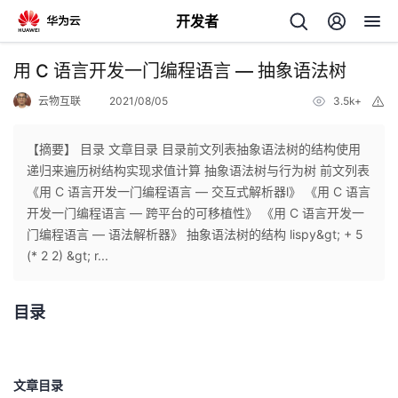
开发者
返
用 C 语言开发一门编程语言 — 抽象语法树
回
云物互联
2021/08/05
3.5k+
举
报
【摘要】 目录 文章目录 目录前文列表抽象语法树的结构使用
递归来遍历树结构实现求值计算 抽象语法树与行为树 前文列表
《用 C 语言开发一门编程语言 — 交互式解析器l》 《用 C 语言
个
开发一门编程语言 — 跨平台的可移植性》 《用 C 语言开发一
门编程语言 — 语法解析器》 抽象语法树的结构 lispy&gt; + 5
我
人
(* 2 2) &gt; r...
的
主
目录
开
页
发
文章目录