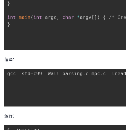
}
int
main
(
int
 argc
,
char
*
argv
[
]
)
{
/* Crea
}
编译：
gcc -std=c99 -Wall parsing.c mpc.c -lreadli
运行：
$ ./parsing
