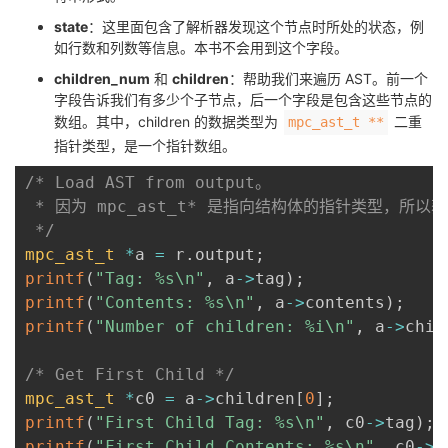
state
：这里面包含了解析器发现这个节点时所处的状态，例
如行数和列数等信息。本书不会用到这个字段。
children_num
和
children
：帮助我们来遍历 AST。前一个
字段告诉我们有多少个子节点，后一个字段是包含这些节点的
数组。其中，children 的数据类型为
二重
mpc_ast_t **
指针类型，是一个指针数组。
/* Load AST from output。

 * 因为 mpc_ast_t* 是指向结构体的指针类型，所
 */
mpc_ast_t
*
a 
=
 r
.
output
;
printf
(
"Tag: %s\n"
,
 a
->
tag
)
;
printf
(
"Contents: %s\n"
,
 a
->
contents
)
;
printf
(
"Number of children: %i\n"
,
 a
->
chil
/* Get First Child */
mpc_ast_t
*
c0 
=
 a
->
children
[
0
]
;
printf
(
"First Child Tag: %s\n"
,
 c0
->
tag
)
;
printf
(
"First Child Contents: %s\n"
,
 c0
->
c