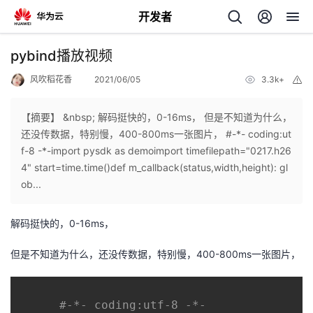
开发者
返
pybind播放视频
回
风吹稻花香
2021/06/05
3.3k+
举
报
【摘要】 &nbsp; 解码挺快的，0-16ms， 但是不知道为什么，
还没传数据，特别慢，400-800ms一张图片， #-*- coding:ut
f-8 -*-import pysdk as demoimport timefilepath="0217.h26
个
4" start=time.time()def m_callback(status,width,height): gl
ob...
我
人
解码挺快的，0-16ms，
的
主
但是不知道为什么，还没传数据，特别慢，400-800ms一张图片，
开
页
发
#-*- coding:utf-8 -*-