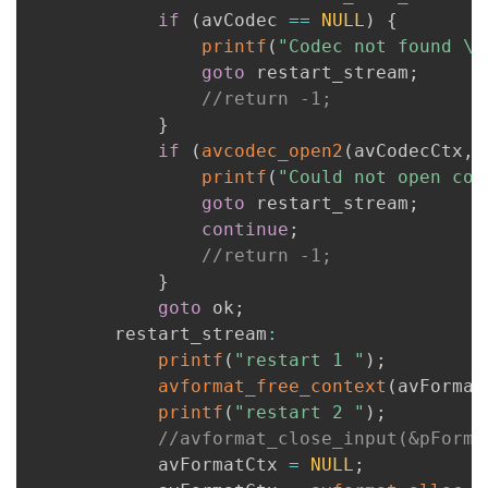
if
(
avCodec 
==
NULL
)
{
printf
(
"Codec not found \n
goto
 restart_stream
;
//return -1;
}
if
(
avcodec_open2
(
avCodecCtx
,
 
printf
(
"Could not open cod
goto
 restart_stream
;
continue
;
//return -1;
}
goto
 ok
;
      	restart_stream
:
printf
(
"restart 1 "
)
;
avformat_free_context
(
avFormat
printf
(
"restart 2 "
)
;
//avformat_close_input(&pForma
      		avFormatCtx 
=
NULL
;