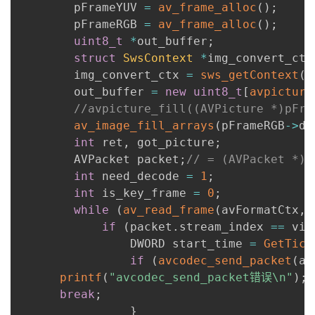
      	pFrameYUV 
=
av_frame_alloc
(
)
;
      	pFrameRGB 
=
av_frame_alloc
(
)
;
uint8_t
*
out_buffer
;
struct
SwsContext
*
img_convert_ctx
      	img_convert_ctx 
=
sws_getContext
(
a
      	out_buffer 
=
new
uint8_t
[
avpicture
//avpicture_fill((AVPicture *)pFra
av_image_fill_arrays
(
pFrameRGB
->
da
int
 ret
,
 got_picture
;
      	AVPacket packet
;
// = (AVPacket *)a
int
 need_decode 
=
1
;
int
 is_key_frame 
=
0
;
while
(
av_read_frame
(
avFormatCtx
,
if
(
packet
.
stream_index 
==
 vid
      			DWORD start_time 
=
GetTick
if
(
avcodec_send_packet
(
av
printf
(
"avcodec_send_packet错误\n"
)
;
break
;
}