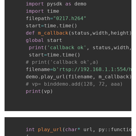
import
 pysdk 
as
 demo

者
import
 time

      filepath
=
"0217.h264"
      start
我
=
time
.
time
(
)
def
m_callback
(
status
,
width
,
height
)
:
的
我
global
 start

print
(
'callback ok'
,
 status
,
width
,
h
       start
博
的
我
=
time
.
time
(
)
# print('callback ok',a)
      filename
客
论
的
我
=
b'rtsp://192.168.1.1:554/h2
      demo
.
play_url
(
filename
,
 m_callback
)
坛
圈
的
我
# vp= binddemo.add(128, 72, aaa)
print
(
vp
)
子
直
的
我
我
播
活
的
我
动
关
的
int
play_url
(
char
*
 url
,
 py
::
function