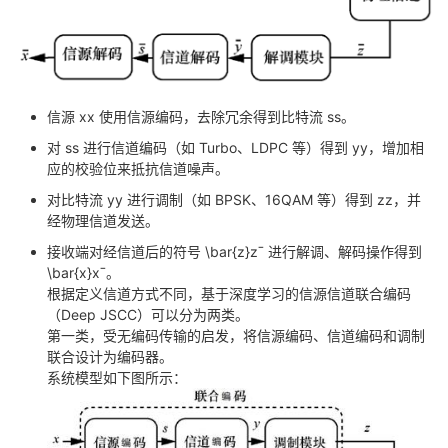
者
我
信源 xx 使用信源编码，去除冗余得到比特流 ss。
的
我
对 ss 进行信道编码（如 Turbo、LDPC 等）得到 yy，增加相
应的校验位来抵抗信道噪声。
博
的
我
对比特流 yy 进行调制（如 BPSK、16QAM 等）得到 zz，并
经物理信道发送。
客
论
的
我
接收端对经信道后的符号 \bar{z}zˉ 进行解调、解码操作得到
\bar{x}xˉ。
坛
圈
的
我
根据定义信道方式不同，基于深度学习的信源信道联合编码
（Deep JSCC）可以分为两类。
子
直
的
我
第一类，受无编码传输的启发，将信源编码、信道编码和调制
联合设计为编码器。
我
播
活
的
系统模型如下图所示：
我
动
关
的