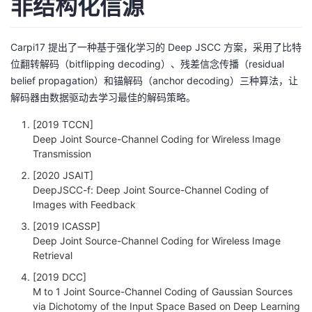
非结构化信源
Carpi17 提出了一种基于强化学习的 Deep JSCC 方案，采用了比特
位翻转解码（bitflipping decoding）、残差信念传播（residual
belief propagation）和锚解码（anchor decoding）三种算法，让
解码器由数据驱动去学习最佳的解码策略。
[2019 TCCN]
Deep Joint Source-Channel Coding for Wireless Image
Transmission
[2020 JSAIT]
DeepJSCC-f: Deep Joint Source-Channel Coding of
Images with Feedback
[2019 ICASSP]
Deep Joint Source-Channel Coding for Wireless Image
Retrieval
[2019 DCC]
M to 1 Joint Source-Channel Coding of Gaussian Sources
via Dichotomy of the Input Space Based on Deep Learning