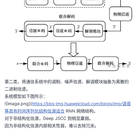
我
注
的
开
的
Programs
发
支
者
持
学
我
堂
的
我
第二类，将通信系统中的调制、噪声信道、解调模块抽象为离散的
我
二进制信道。
技
的
系统模型如下图所示：
的
我
![image.png](
https://bbs-img.huaweicloud.com/blogs/img/语音
术
云
等具有时间序列化结构信源适合
RNN 网络结构。
课
的
我
对于非结构化信源，Deep JSCC 则稍显羸弱。
支
声
因为非结构化信源内部相关性弱，难以去除冗余。
程
认
的
我