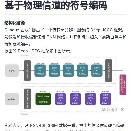
基于物理信道的符号编码
持
建
证
实
的
议
验
收
结构化信源
Gunduz 团队1 提出了一个传输高分辨率图像的 Deep JSCC 框架。
藏
发送端和接收端都使用 CNN 网络，并在训练时加入了高斯白噪声和
瑞利衰减噪声。
提出的 Deep JSCC 框架如下图所示：
实验表明，从 PSNR 和 SSIM 数据来看，提出的信源信道联合编码