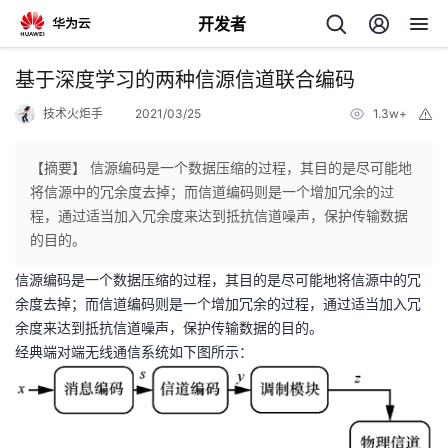
开发者
返
基于深度学习的两种信源信道联合编码
回
技术火炬手
2021/03/25
1.3w+
举
报
【摘要】 信源编码是一个数据压缩的过程，其目的是尽可能地
将信源中的冗余度去掉；而信道编码则是一个增加冗余的过
程，通过适当加入冗余度来达到抵抗信道噪声，保护传输数据
个
的目的。
信源编码是一个数据压缩的过程，其目的是尽可能地将信源中的冗
我
人
余度去掉；而信道编码则是一个增加冗余的过程，通过适当加入冗
余度来达到抵抗信道噪声，保护传输数据的目的。
的
主
经典端对端无线通信系统如下图所示：
开
页
发