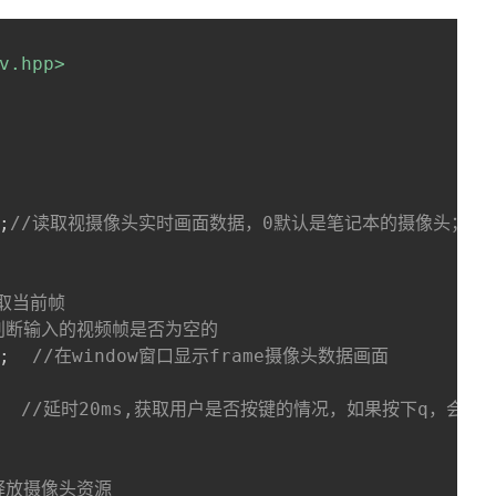
v.hpp>
;
//读取视摄像头实时画面数据，0默认是笔记本的摄像头；如
读取当前帧
判断输入的视频帧是否为空的
;
//在window窗口显示frame摄像头数据画面
//延时20ms,获取用户是否按键的情况，如果按下q，会推
释放摄像头资源