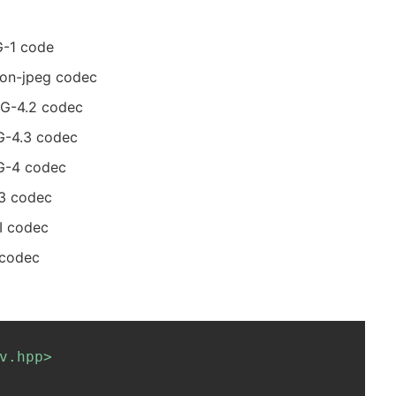
EG-1 code
tion-jpeg codec
PEG-4.2 codec
EG-4.3 codec
EG-4 codec
63 codec
3I codec
1 codec
v.hpp>