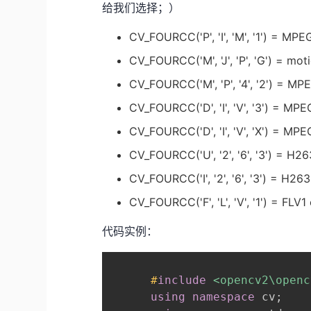
给我们选择；）
CV_FOURCC('P', 'I', 'M', '1') = MP
CV_FOURCC('M', 'J', 'P', 'G') = mo
CV_FOURCC('M', 'P', '4', '2') = M
CV_FOURCC('D', 'I', 'V', '3') = MP
CV_FOURCC('D', 'I', 'V', 'X') = MP
CV_FOURCC('U', '2', '6', '3') = H2
CV_FOURCC('I', '2', '6', '3') = H26
CV_FOURCC('F', 'L', 'V', '1') = FLV
代码实例：
#
include
<opencv2\openc
using
namespace
 cv
;