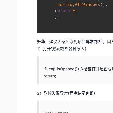
destroyAllWindows
(
)
;
return
0
;
}
升华
：建议大家读取视频加
异常判断
，因
1）打开视频失败(各种原因)
if(!cap.isOpened()) //检查打开是否
return;
2）取帧失败异常(程序结尾判断)