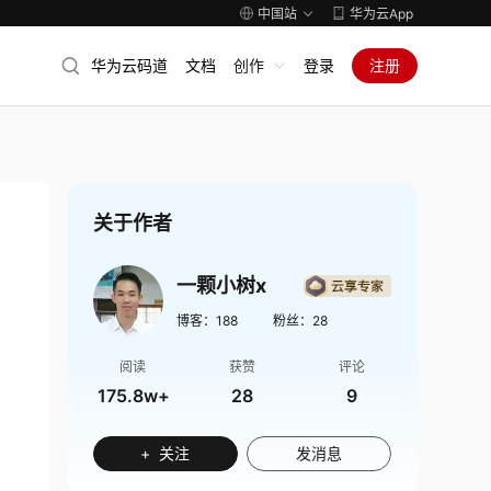
中国站
华为云App
华为云码道
文档
创作
登录
注册
关于作者
一颗小树x
博客：
188
粉丝：
28
阅读
获赞
评论
175.8w+
28
9
+ 关注
发消息