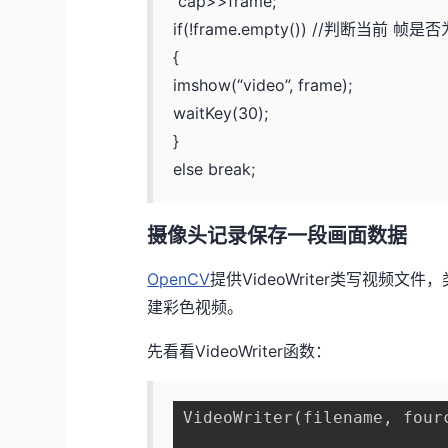
cap>>frame;
if(!frame.empty()) //判断当前 帧
{
imshow(“video”, frame);
waitKey(30);
}
else break;
摄像头记录保存一段画面数据
OpenCV
提供VideoWriter类写视
建彩色视频。
先看看VideoWriter函数：
VideoWriter(filename, four