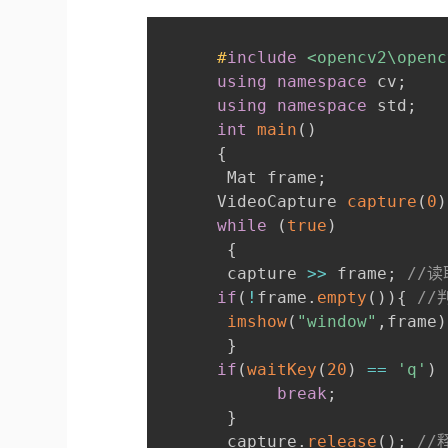
#
include
<opencv2\openc
using
namespace
 cv
;
using
namespace
 std
;
int
main
(
)
{
       Mat frame
;
      VideoCapture 
capture
(
0
)
while
(
true
)
{
       capture 
>>
 frame
;
//
if
(
!
frame
.
empty
(
)
)
{
//
imshow
(
"window"
,
frame
)
}
if
(
waitKey
(
20
)
==
'q'
)
break
;
}
       capture
.
release
(
)
;
//