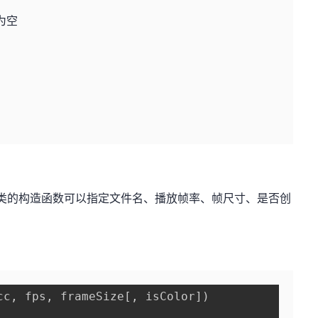
是否为空
频文件，类的构造函数可以指定文件名、播放帧率、帧尺寸、是否创
cc, fps, frameSize[, isColor])