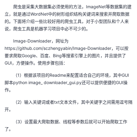
持
建
证
实
的
爬虫是采集大数据集必须使用的方法，ImageNet等数据集的建
立，就是通过WordNet中的树形组织结构关键词来搜索并爬取数据
议
验
收
的。下面将介绍一些比较好用的爬虫工具，对于小型团队和个人来
说，爬虫工具是机器学习项目中必不可少的。
藏
Image-Downloader，网址为
https://github.com/sczhengyabin/Image-Downloader，可以按
要求爬取Google、百度、Bing等搜索引擎上的图片，并且提供了
GUI，方便操作。使用步骤包括：
（1）根据该项目的Readme来配置适合自己的环境，其中GUI
脚本python image_ downloader_gui.py还可以提供便捷的GUI操
作。
（2）输入关键词或者txt文本文件，其中关键字之间需用逗号隔
开。
（3）设置最大爬取数据、线程等参数后就可以开始爬取工作
了。