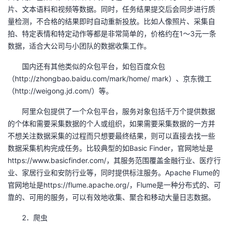
片、文本语料和视频等数据。同时，任务结果提交后会同步进行质
我
注
的
开
量检测，不合格的结果即时自动重新投放。比如人像照片、采集自
拍、特定表情和特定动作等都是非常简单的，价格约在1～3元一条
的
Programs
发
数据，适合大公司与小团队的数据收集工作。
支
者
国内还有其他类似的众包平台，如包百度众包
（http://zhongbao.baidu.com/mark/home/ mark）、京东微工
持
学
（http://weigong.jd.com/）等。
我
阿里众包提供了一个众包平台，服务对象包括千万个提供数据
堂
的个体和需要采集数据的个人或组织，如果需要采集数据的一方并
的
我
不想关注数据采集的过程而只想要最终结果，则可以直接去找一些
我
数据采集机构完成任务。比较典型的如Basic Finder，官网地址是
技
的
https://www.basicfinder.com/，其服务范围覆盖金融行业、医疗行
的
我
业、家居行业和安防行业等，同时提供标注服务。Apache Flume的
术
云
官网地址是https://flume.apache.org/，Flume是一种分布式的、可
课
的
我
靠的、可用的服务，可以有效地收集、聚合和移动大量日志数据。
支
声
程
认
的
我
2．爬虫