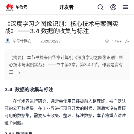
开发者
返
《深度学习之图像识别：核心技术与案例实
回
战》 ——3.4 数据的收集与标注
华章计算机
2020/02/23
1.7w+
举
报
【摘要】 本节书摘来自华章计算机《深度学习之图像识别：核
心技术与案例实战》 ——书中第3章，第3.4.1节，作者是言有
个
三 。
我
人
3.4 数据的收集与标注
的
主
在学术界进行研究，通常会使用已经被前人整理好，被广泛认
可的公开数据集。在工业界进行项目开发的时候，则通常没有直接
开
页
可用的数据集，需要从头收集、整理、标注数据，本节将重点讲述
这个问题。
发
3.4.1 数据收集