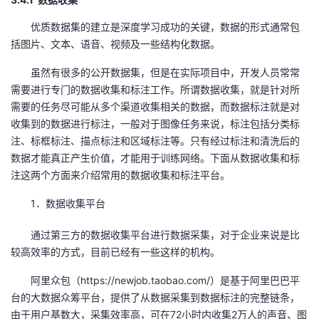
者
优质数据集的建立是深度学习成功的关键，数据的形式通常包
括图片、文本、语音、视频及一些结构化数据。
我
虽然有很多的公开数据集，但是在实际项目中，开发人员常常
需要进行专门的数据收集和标注工作。所谓数据收集，就是针对所
的
我
需要的任务尽可能从多个渠道收集相关的数据，而数据标注就是对
收集到的数据进行标注，一般对于图像任务来说，标注包括分类标
博
的
我
注、标框标注、描点标注和区域标注等。只有经过标注和清洗后的
数据才能真正产生价值，才能用于训练网络。下面从数据收集和标
客
论
的
我
注这两个方面来介绍常用的数据收集和标注平台。
坛
圈
的
我
1．数据收集平台
子
直
的
我
通过第三方的数据收集平台进行数据采集，对于企业来说是比
较高效率的方式，目前已经有一些这样的机构。
我
播
活
的
阿里众包（https://newjob.taobao.com/）是基于阿里巴巴平
台的大数据众筹平台，提供了从数据采集到数据标注的完整链条，
我
动
关
的
由于用户基数大，采集效率高，可在72小时内收集2万人的声音、图