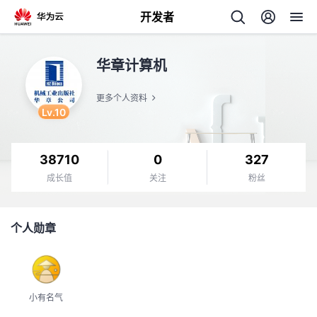
开发者
返
华章计算机
回
更多个人资料
Lv.10
38710
0
327
个
成长值
关注
粉丝
我
人
个人勋章
的
主
开
页
小有名气
发