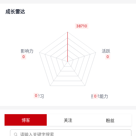
者
成长雷达
我
38710
的
我
博
的
我
0
0
客
论
的
我
坛
圈
的
我
0
0
子
直
的
我
我
播
活
的
博客
关注
粉丝
我
动
关
的