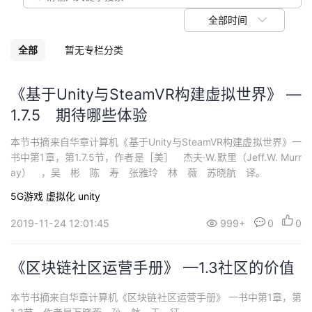
我
注
的
开
全部时间
的
Programs
发
全部
暂无专栏分类
支
者
《基于Unity与SteamVR构建虚拟世界》 —
1.7.5 期待哪些体验
持
学
本节书摘来自华章计算机《基于Unity与SteamVR构建虚拟世界》一
我
堂
书中第1章，第1.7.5节，作者是［美］ 杰夫·W.默里（Jeff.W. Murr
ay） ，吴 彬 陈 寿 张雅玲 林 薇 苏晓航 译。
的
我
我
5G游戏
虚拟化
unity
技
的
的
我
2019-11-24 12:01:45
999+
0
0
术
云
课
的
我
《区块链社区运营手册》 —1.3社区的价值
支
声
程
认
的
我
本节书摘来自华章计算机《区块链社区运营手册》 一书中第1章，第