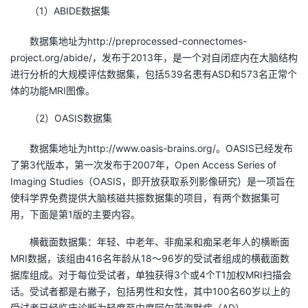
（1）ABIDE数据集
的
Programs
发
者
数据集地址为http://preprocessed-connectomes-
支
者
project.org/abide/，发布于2013年，是一个对自闭症内在大脑结构
我
进行分析的大规模评估数据集，包括539名患有ASD和573名正常个
持
学
体的功能MRI图像。
的
我
（2）OASIS数据集
我
堂
博
的
我
数据集地址为http://www.oasis-brains.org/。OASIS已经发布
的
我
客
论
的
我
我
了第3代版本，第一次发布于2007年，Open Access Series of
Imaging Studies（OASIS，即开放获取系列影像研究）是一项旨在
技
的
坛
圈
的
我
的
我
使科学界免费提供大脑核磁共振数据集的项目，有两个数据集可
用，下面是第1版的主要内容。
术
云
子
直
的
我
课
的
我
横截面数据集：年轻、中老年、非痴呆和痴呆老年人的横断面
支
声
播
活
的
程
认
的
我
MRI数据，该组由416名年龄从18～96岁的受试者组成的横截面数
据库组成。对于每位受试者，单独获得3个或4个T1加权MRI扫描会
持
建
动
关
证
实
的
话。受试者都是右撇子，包括男性和女性，其中100名60岁以上的
受试者已经临床诊断为轻度至中度阿尔茨海默病（AD）。