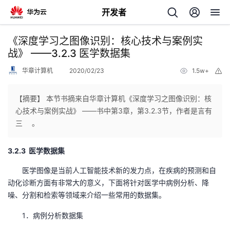
开发者
返
《深度学习之图像识别：核心技术与案例实
回
战》 ——3.2.3 医学数据集
华章计算机
2020/02/23
1.5w+
举
报
【摘要】 本节书摘来自华章计算机《深度学习之图像识别：核
心技术与案例实战》 ——书中第3章，第3.2.3节，作者是言有
个
三 。
我
人
3.2.3 医学数据集
医学图像是当前人工智能技术新的发力点，在疾病的预测和自
我
的
主
动化诊断方面有非常大的意义，下面将针对医学中病例分析、降
噪、分割和检索等领域来介绍一些常用的数据集。
我
的
开
页
1．病例分析数据集
我
的
开
发