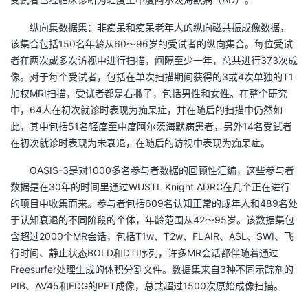
议
注
验
收
纵向集数据集：非痴呆和痴呆老年人的纵向磁共振成像数据，
该集合包括150名年龄从60～96岁的受试者的纵向集合。每位受试
藏
者在两次或多次访视中进行扫描，间隔至少一年，总共进行373次成
像。对于每个受试者，包括在单次扫描期间获得的3或4次单独的T1
加权MRI扫描，受试者都是右撇子，包括男性和女性。在整个研究
中，64人在初次就诊时表现为痴呆症，并在随后的扫描中仍然如
此，其中包括51名轻度至中度阿尔茨海默病患者，另外14名受试者
在初次就诊时表现为未衰退，在随后的访视中表现为痴呆症。
OASIS-3是对1000多名参与者数据的回顾性汇编，这些参与者
数据是在30年的时间里通过WUSTL Knight ADRC在几个正在进行
的项目中收集而来。参与者包括609名认知正常的成年人和489名处
于认知衰退的不同阶段的个体，年龄范围从42～95岁。该数据集包
含超过2000个MR会话，包括T1w、T2w、FLAIR、ASL、SWI、飞
行时间、静止状态BOLD和DTI序列，许多MR会话都伴随着通过
Freesurfer处理生成的体积分割文件。数据集来自3种不同示踪剂的
PIB、AV45和FDG的PET成像，总共超过1500次原始成像扫描。