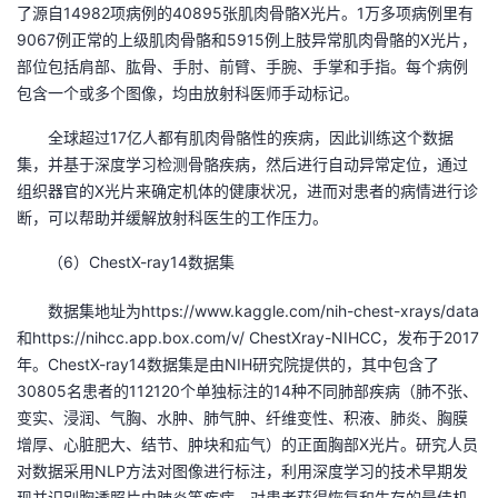
了源自14982项病例的40895张肌肉骨骼X光片。1万多项病例里有
9067例正常的上级肌肉骨骼和5915例上肢异常肌肉骨骼的X光片，
部位包括肩部、肱骨、手肘、前臂、手腕、手掌和手指。每个病例
包含一个或多个图像，均由放射科医师手动标记。
全球超过17亿人都有肌肉骨骼性的疾病，因此训练这个数据
集，并基于深度学习检测骨骼疾病，然后进行自动异常定位，通过
组织器官的X光片来确定机体的健康状况，进而对患者的病情进行诊
断，可以帮助并缓解放射科医生的工作压力。
（6）ChestX-ray14数据集
数据集地址为https://www.kaggle.com/nih-chest-xrays/data
和https://nihcc.app.box.com/v/ ChestXray-NIHCC，发布于2017
年。ChestX-ray14数据集是由NIH研究院提供的，其中包含了
30805名患者的112120个单独标注的14种不同肺部疾病（肺不张、
变实、浸润、气胸、水肿、肺气肿、纤维变性、积液、肺炎、胸膜
增厚、心脏肥大、结节、肿块和疝气）的正面胸部X光片。研究人员
对数据采用NLP方法对图像进行标注，利用深度学习的技术早期发
现并识别胸透照片中肺炎等疾病，对患者获得恢复和生存的最佳机