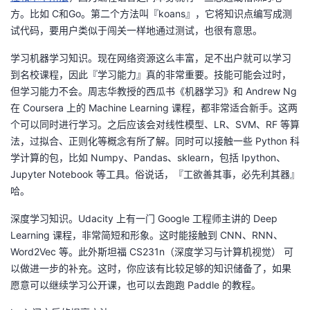
方。比如 C和Go。第二个方法叫『koans』，它将知识点编写成测
试代码，要用户类似于闯关一样地通过测试，也很有意思。
学习机器学习知识。现在网络资源这么丰富，足不出户就可以学习
到名校课程，因此『学习能力』真的非常重要。技能可能会过时，
但学习能力不会。周志华教授的西瓜书《机器学习》和 Andrew Ng
在 Coursera 上的 Machine Learning 课程，都非常适合新手。这两
个可以同时进行学习。之后应该会对线性模型、LR、SVM、RF 等算
法，过拟合、正则化等概念有所了解。同时可以接触一些 Python 科
学计算的包，比如 Numpy、Pandas、sklearn，包括 Ipython、
Jupyter Notebook 等工具。俗说话，『工欲善其事，必先利其器』
哈。
深度学习知识。Udacity 上有一门 Google 工程师主讲的 Deep
Learning 课程，非常简短和形象。这时能接触到 CNN、RNN、
Word2Vec 等。此外斯坦福 CS231n（深度学习与计算机视觉） 可
以做进一步的补充。这时，你应该有比较足够的知识储备了，如果
愿意可以继续学习公开课，也可以去跑跑 Paddle 的教程。