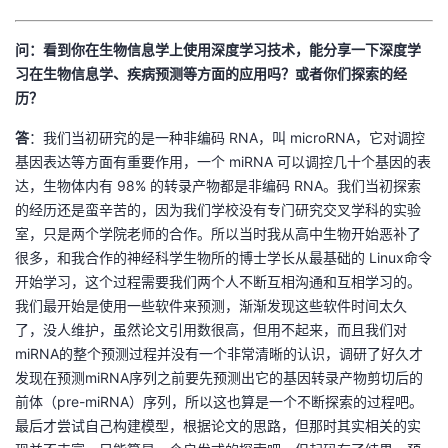
的
Programs
发
者
问：看到你在生物信息学上使用深度学习技术，能分享一下深度学
习在生物信息学、疾病预测等方面的应用吗？或者你们探索的经
支
者
我
历？
持
学
的
我
答
：我们当初研究的是一种非编码 RNA，叫 microRNA，它对调控
基因表达等方面有重要作用，一个 miRNA 可以调控几十个基因的表
我
堂
博
的
我
达，生物体内有 98% 的转录产物都是非编码 RNA。我们当初探索
的经历还是蛮辛苦的，因为我们学校没有专门研究交叉学科的实验
的
我
客
论
的
我
我
室，只是两个学院老师的合作。所以当时我从高中生物开始恶补了
很多，和我合作的神经科学生物所的博士学长从最基础的 Linux命令
技
的
坛
圈
的
我
的
我
开始学习，这个过程需要我们两个人不断互相沟通和互相学习的。
我们最开始是使用一些软件来预测，渐渐发现这些软件时间太久
术
云
子
直
的
我
课
的
我
了，没人维护，虽然论文引用数很高，但用不起来，而且我们对
miRNA的整个预测过程并没有一个非常清晰的认识，调研了好久才
支
声
播
活
的
程
认
的
我
发现在预测miRNA序列之前要先预测出它的基因转录产物剪切后的
前体（pre-miRNA）序列，所以这也算是一个不断探索的过程吧。
持
建
动
关
证
实
的
最后才尝试自己构建模型，根据论文的思路，但那时其实相关的实