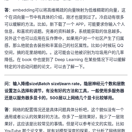
答
：embedding可以将高维稀疏的向量映射为低维稠密的向量，这
个在词向量一节中有具体的介绍，刚才也提到过了。冷启动有很多
可以缓解的方法。比如，新下载了一个 APP，可能要求你输入个人
信息，和喜欢的话题。完善的资料越多，系统能获取的信息越多。
另外这个也可以应用在反作弊中，如果用户对一个社区产生了归属
感，那么他就会去装扮和丰富自己的社区属性。比如小时候玩 QQ
空间，搞的花里胡哨的。。这可能会让他被识别为垃圾用户的几率
降低。在 book 中也提到了 Deep Learning 在某些情况下可以缓解
特定的冷启动问题的论文，可以去了解一下。
问：输入降维size\Batch size\learn rate，隐层神经元个数和层数
设置怎么选择和调节，有没有好的方法和工具，一般使用多服务器
还是以服务器多显卡的，500层以上网络几个显卡比较够用。
答
：网络的配置情况还是具体问题具体分析吧，这个貌似没有一个
通用或者公认的效果好的方法。你多了一层效果好，我少了一层效
果好，这应该是比较常见的事情。但是可以参考论文的实现。比如
YouTube 那个论文里，就有对模型深度的探索，它分析了网络层数