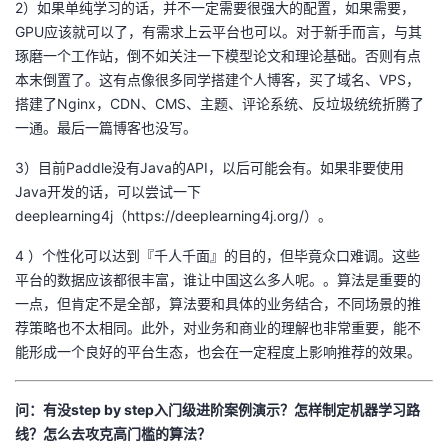
2）如果单纯学习的话，并不一定需要很强大的配置，如果需要，
GPU应该就可以了，有需求上云平台也可以。对于新手而言，与其
琢磨一个工作站，倒不如关注一下模型论文和理论基础。否则有点
本末倒置了。这有点像很多同学搭建个人博客，买了域名、VPS，
搭建了Nginx，CDN、CMS、主题、评论系统、反垃圾统统折腾了
一通。最后一篇博客也没写。
3）目前Paddle没有Java的API，以后可能会有。如果非要使用
Java开发的话，可以尝试一下
deeplearning4j（https://deeplearning4j.org/）。
4 ）个性化可以达到『千人千面』的目的，但毕竟众口难调。这些
平台的数据应该都很丰富，谁让中国这么多人呢。。算法是重要的
一点，但肯定不是全部，算法要和具体的业务结合，不同场景的推
荐策略也不太相同。此外，对业务和商业的理解也非常重要，能不
能形成一个良好的平台生态，也会在一定程度上影响推荐的效果。
问：有没step by step入门级进阶案例演示？怎样制定机器学习路
线？怎么去攻克高门槛的算法？