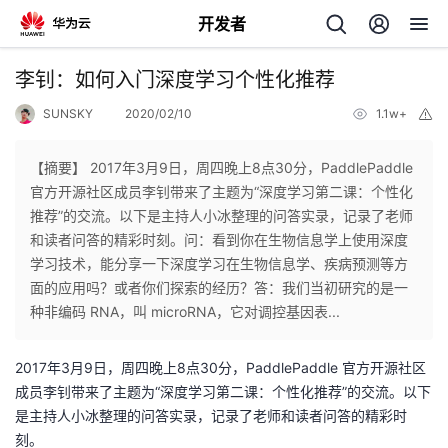
开发者
返
李钊：如何入门深度学习个性化推荐
回
SUNSKY
2020/02/10
1.1w+
举
报
【摘要】 2017年3月9日，周四晚上8点30分，PaddlePaddle
官方开源社区成员李钊带来了主题为“深度学习第二课：个性化
推荐”的交流。以下是主持人小冰整理的问答实录，记录了老师
个
和读者问答的精彩时刻。问：看到你在生物信息学上使用深度
学习技术，能分享一下深度学习在生物信息学、疾病预测等方
我
人
面的应用吗？或者你们探索的经历？答：我们当初研究的是一
种非编码 RNA，叫 microRNA，它对调控基因表...
我
的
主
2017年3月9日，周四晚上8点30分，PaddlePaddle 官方开源社区
我
的
开
页
成员李钊带来了主题为“深度学习第二课：个性化推荐”的交流。以下
是主持人小冰整理的问答实录，记录了老师和读者问答的精彩时
我
的
开
发
刻。