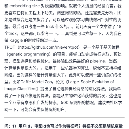
和 embedding size 对模型的影响。就我个人浅显的经验而言，我
更喜欢在特征工程上下功夫。调整网络的话，还是需要先分析，比
如是过拟合还是欠拟合了，可以通过观察学习曲线做出针对性的调
整。最后可以考虑一些 trick 什么的。。前几天有一个文章讲了 18
个trick，这些都可以参考一下。工具倒是可以推荐一下，因为我在
做 Kaggle 的时候接触过一点。
TPOT（https://github.com/rhiever/tpot） 是一个基于基因编程
（genetic programming）的项目，能够自动完成特征选取、预处
理、模型选择和参数优化，最终输出效果最好的 pipeline。当然，
计算量也是很大的。。适用于一些机器学习算法，貌似不支持神经
网络。因为这样的话计算量更大了。此外可以使用一些训练好的模
型。比如Caffe Model Zoo。论文《Large-Scale Evolution of
Image Classifiers》提出了自动选择神经网络的进化算法，我简单
看了一下有点像遗传算法，都是从生物进化论获得的启发，这也是
一个非常有意思和启发的探索。500 层网络的情况，建议去社区求
助一下，可能会有类似情况的用户。
问：1）用户id，电影id也可以作为特征吗？特征不必须是随机变量