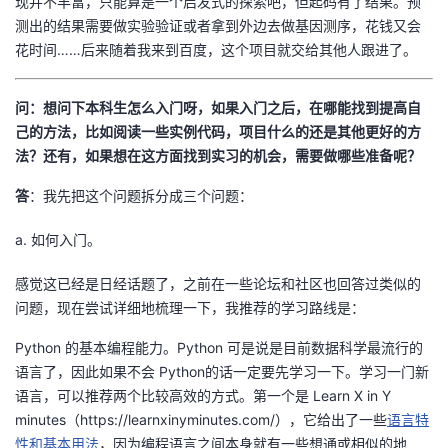
现并不丰富，只能算是一个启发式的探索吧，但起码有了结果。预
议
注
验
收
测出的结果需要做实验验证或者拿到外边去做基因测序，花钱又会
花时间……后来随着我来到百度，这个项目就交给其他人跟进了。
藏
问：想问下本科生怎么入门呀，如果入门之后，在哪能找到提高自
己的方法，比如阅读一些实例代码，项目什么的还是其他更好的方
法？还有，如果想在这方面找到实习的机会，需要做哪些准备呢？
答
：我先把这个问题拆分成三个问题：
a. 如何入门。
感觉这已经是日经话题了，之前在一些论坛和社区也回答过类似的
问题，现在尝试详细地梳理一下，我推荐的学习路线是：
Python 的基本编程能力。Python 可是说是目前数据科学最流行的
语言了，因此如果不会 Python的话一定要先学习一下。学习一门新
语言，可以推荐两个比较高效的方式。第一个是 Learn X in Y
minutes（https://learnxinyminutes.com/），它给出了一些
语言特
性和基本用法
，因为编程语言之间本身就有一些想通或相似的地