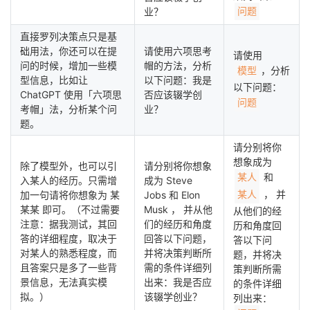
业？
问题
直接罗列决策点只是基
础用法，你还可以在提
请使用六项思考
请使用
问的时候，增加一些模
帽的方法，分析
，分析
模型
型信息，比如让
以下问题：我是
以下问题：
ChatGPT 使用「六项思
否应该辍学创
问题
考帽」法，分析某个问
业？
题。
请分别将你
想象成为
除了模型外，也可以引
请分别将你想象
和
某人
入某人的经历。只需增
成为 Steve
， 并
加一句请将你想象为 某
Jobs 和 Elon
某人
某某 即可。（不过需要
Musk ， 并从他
从他们的经
注意：据我测试，其回
们的经历和角度
历和角度回
答的详细程度，取决于
回答以下问题，
答以下问
对某人的熟悉程度，而
并将决策判断所
题，并将决
且答案只是多了一些背
需的条件详细列
策判断所需
景信息，无法真实模
出来：我是否应
的条件详细
拟。）
该辍学创业？
列出来：