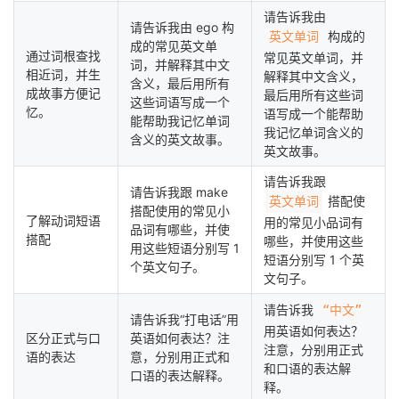
请告诉我由
我
注
的
开
请告诉我由 ego 构
构成的
英文单词
成的常见英文单
通过词根查找
常见英文单词，并
的
Programs
发
词，并解释其中文
相近词，并生
解释其中文含义，
含义，最后用所有
成故事方便记
最后用所有这些词
这些词语写成一个
支
者
忆。
语写成一个能帮助
能帮助我记忆单词
我记忆单词含义的
含义的英文故事。
持
学
英文故事。
请告诉我跟
请告诉我跟 make
我
堂
搭配使
英文单词
搭配使用的常见小
了解动词短语
用的常见小品词有
品词有哪些，并使
的
我
我
搭配
哪些，并使用这些
用这些短语分别写 1
短语分别写 1 个英
个英文句子。
技
的
文句子。
的
我
请告诉我
“中文”
请告诉我“打电话”用
术
云
课
的
我
用英语如何表达？
区分正式与口
英语如何表达？注
注意，分别用正式
语的表达
意，分别用正式和
支
声
程
认
的
我
和口语的表达解
口语的表达解释。
释。