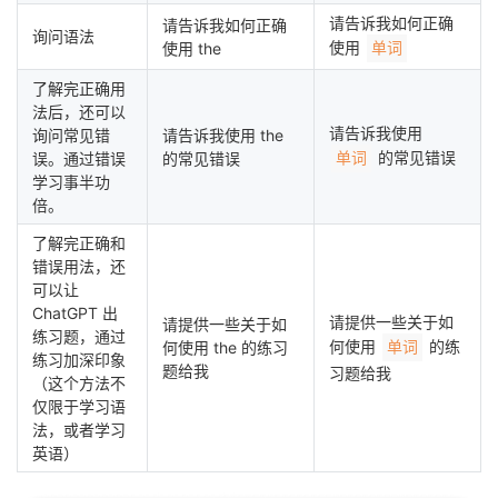
持
建
证
实
的
请告诉我如何正确
请告诉我如何正确
询问语法
使用
使用 the
单词
议
验
收
了解完正确用
法后，还可以
藏
请告诉我使用
询问常见错
请告诉我使用 the
的常见错误
误。通过错误
的常见错误
单词
学习事半功
倍。
了解完正确和
错误用法，还
可以让
ChatGPT 出
请提供一些关于如
请提供一些关于如
练习题，通过
何使用
的练
何使用 the 的练习
单词
练习加深印象
题给我
习题给我
（这个方法不
仅限于学习语
法，或者学习
英语）