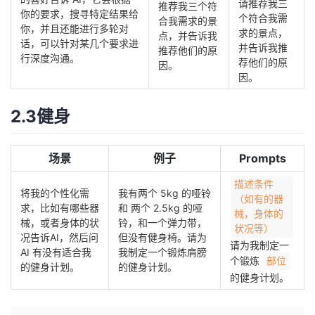
请推荐我三
推荐我三个符
你的要求，搜寻特定结果给
个符合我需
合我需求的景
你，并且还能进行多轮对
求的景点，
点，并告诉我
话，可以针对某几个要求进
并告诉我推
推荐他们的原
行深度沟通。
荐他们的原
因。
因。
2.3健身
场景
例子
Prompts
描述条件
将我的个性化需
我有两个 5kg 的哑铃
（如有的器
求，比如有哪些器
和 两个 2.5kg 的哑
械，身体的
械，或者身体的状
铃，和一个弹力带，
状况等）
况告诉AI，然后问
但没有健身椅。请为
请为我制定一
AI 有没有适合我
我制定一个锻炼肩膀
个锻炼
部位
的健身计划。
的健身计划。
的健身计划。