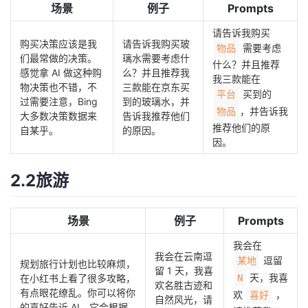
场景
例子
Prompts
请告诉我购买
购买决策应该是我
请告诉我购买玻
需要考虑
物品
们最常做的决策。
璃水需要考虑什
什么？并且推荐
感觉拿 AI 做这种购
么？并且推荐我
我三款能在
物决策也不错，不
三款能在京东买
买到的
平台
过需要注意，Bing
到的玻璃水，并
，并告诉我
物品
大多数决策数据来
告诉我推荐他们
推荐他们的原
自某乎。
的原因。
因。
2.2旅游
场景
例子
Prompts
我会在
我会在云南逗
逗留
某地
规划旅行计划也比较麻烦，
留 1 天，我喜
天，我喜
在小红书上看了很多攻略，
N
欢名胜古迹和
有点眼花缭乱。你可以将你
欢
，
喜好
自然风光，请
的喜好告诉 AI，它会根据