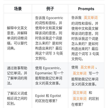
者
场景
例子
Prompts
告诉我
告诉我 Egocentric
英文单词
我
的词性和音标，并
的词性和音标，并
解释中文英文
使用中文和英文解
使用中文和英文解
的
我
意思，并解释
释该词的意思，同
释该词的意思，同
单词的词根词
时告诉我这个词是
时告诉我这个词是
缀。可以替代
怎么来的？是如何
博
的
我
怎么来的？是如何
词典。
构造出来的？最后
构造出来的？最后
用这个词写 3 句英
用这个词写 3 句英
客
论
的
我
文例句。
文例句。
坛
圈
的
我
使用
、
英文单词
通过故事帮助
使用 Egocentric、
记忆单词，并
Egomaniac 写一个
写一个
英文单词
子
直
的
我
了解单词的用
能帮助我记忆单词
能帮助我记忆单词
法。
含义的英文故事。
含义的英文故事。
我
播
活
的
和
英文单词
了解近义词或
Egoist 和 Egotist
相近词之间的
的区别
英文单词
的区别在哪里？
我
动
关
的
区别。
在哪里？