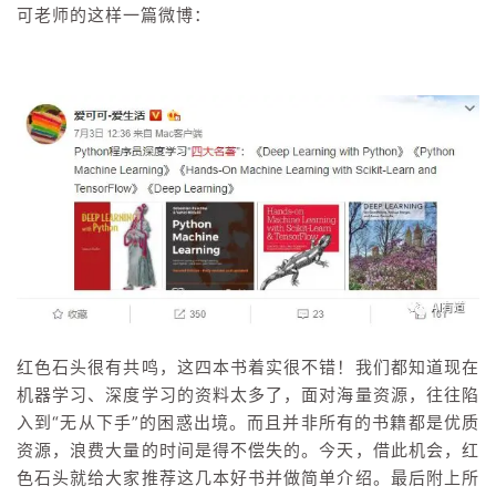
可老师的这样一篇微博：
者
我
的
我
博
的
我
客
论
的
我
坛
圈
的
我
子
直
的
我
红色石头很有共鸣，这四本书着实很不错！我们都知道现在
机器学习、深度学习的资料太多了，面对海量资源，往往陷
我
播
活
的
入到“无从下手”的困惑出境。而且并非所有的书籍都是优质
资源，浪费大量的时间是得不偿失的。今天，借此机会，红
我
动
关
的
色石头就给大家推荐这几本好书并做简单介绍。最后附上所