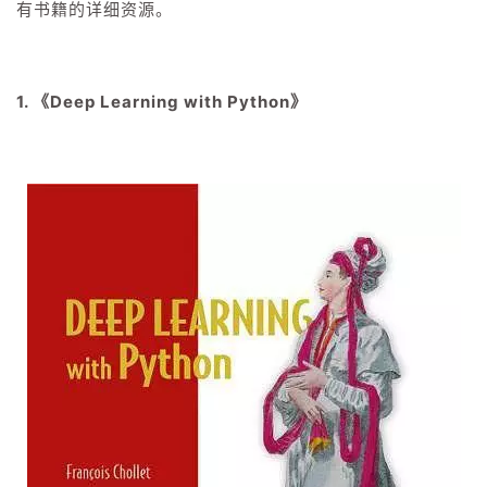
有书籍的详细资源。
我
注
的
开
的
Programs
发
1. 《Deep Learning with Python》
支
者
持
学
我
堂
的
我
我
技
的
的
我
术
云
课
的
我
支
声
程
认
的
我