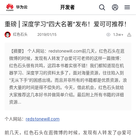
开发者
返
重磅 | 深度学习“四大名著”发布！爱可可推荐！
回
红色石头
2019/01/15
1.3w+
举
报
【摘要】 个人网站：redstonewill.com前几天，红色石头在逛
微博的时候，发现有人转发了@爱可可老师的这样一篇微博：
红色石头很有共鸣，这四本书着实很不错！我们都知道现在机
个
器学习、深度学习的资料太多了，面对海量资源，往往陷入到
“无从下手”的困惑出境。而且并非所有的书籍都是优质资源，浪
我
人
费大量的时间是得不偿失的。今天，借此机会，红色石头就给
大家推荐这几本好书并做简单介绍。最后附上所有书籍的详细
的
主
资源...
开
页
个人网站：
redstonewill.com
发
前几天，红色石头在逛微博的时候，发现有人转发了@爱可