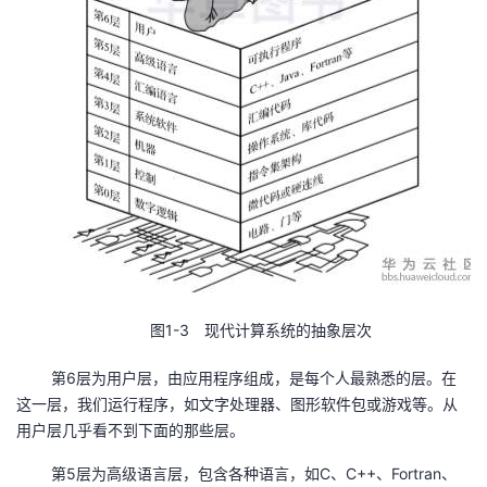
我
注
的
开
的
Programs
发
支
者
持
学
我
堂
的
我
我
图1-3 现代计算系统的抽象层次
技
的
的
我
第6层为用户层，由应用程序组成，是每个人最熟悉的层。在
术
云
课
的
我
这一层，我们运行程序，如文字处理器、图形软件包或游戏等。从
用户层几乎看不到下面的那些层。
支
声
程
认
的
我
第5层为高级语言层，包含各种语言，如C、C++、Fortran、