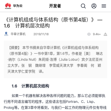
开发者
返
《计算机组成与体系结构（原书第4版）》 —
回
1.6 计算机层次结构
华章计算机
2019/11/18
9.4k+
举
报
【摘要】 本节书摘来自华章计算机《计算机组成与体系结构
（原书第4版）》一书中第1章，第1.6节，作者是［美］ 琳达
个
·纳尔（Linda Null）朱莉娅·洛博（Julia Lobur）宾夕法尼亚州
立大学，张 钢 魏继增 李雪威天津大学 李春阁 何 颖
我
人
天津大学仁爱学院 译。
的
主
1.6 计算机层次结构
开
页
如果一个机器有解决各种各样问题的能力，那么它必须能够执
行用不同语言编写的程序，这些语言包括Fortran、C、Lisp、
发
Prolog等。在第3章中将看到，与我们一起工作的物理元件仅有导线