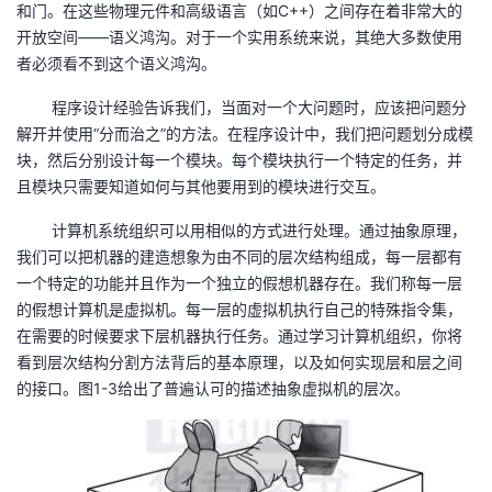
和门。在这些物理元件和高级语言（如C++）之间存在着非常大的
开放空间——语义鸿沟。对于一个实用系统来说，其绝大多数使用
者
者必须看不到这个语义鸿沟。
我
程序设计经验告诉我们，当面对一个大问题时，应该把问题分
解开并使用“分而治之”的方法。在程序设计中，我们把问题划分成模
的
我
块，然后分别设计每一个模块。每个模块执行一个特定的任务，并
且模块只需要知道如何与其他要用到的模块进行交互。
博
的
我
计算机系统组织可以用相似的方式进行处理。通过抽象原理，
客
论
的
我
我们可以把机器的建造想象为由不同的层次结构组成，每一层都有
一个特定的功能并且作为一个独立的假想机器存在。我们称每一层
坛
圈
的
我
的假想计算机是虚拟机。每一层的虚拟机执行自己的特殊指令集，
在需要的时候要求下层机器执行任务。通过学习计算机组织，你将
子
直
的
我
看到层次结构分割方法背后的基本原理，以及如何实现层和层之间
的接口。图1-3给出了普遍认可的描述抽象虚拟机的层次。
我
播
活
的
我
动
关
的