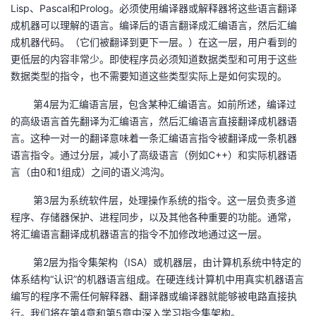
持
建
Lisp、Pascal和Prolog。必须使用编译器或解释器将这些语言翻译
证
实
的
成机器可以理解的语言。编译后的语言翻译成汇编语言，然后汇编
议
成机器代码。（它们被翻译到更下一层。）在这一层，用户看到的
验
收
更低层的内容非常少。即使程序员必须知道数据类型和可用于这些
数据类型的指令，也不需要知道这些类型实际上是如何实现的。
藏
第4层为汇编语言层，包含某种汇编语言。如前所述，编译过
的高级语言首先翻译为汇编语言，然后汇编语言直接翻译成机器语
言。这种一对一的翻译意味着一条汇编语言指令被翻译成一条机器
语言指令。通过分层，减小了高级语言（例如C++）和实际机器语
言（由0和1组成）之间的语义鸿沟。
第3层为系统软件层，处理操作系统的指令。这一层负责多道
程序、存储器保护、进程同步，以及其他各种重要的功能。通常，
将汇编语言翻译成机器语言的指令不加修改地通过这一层。
第2层为指令集架构（ISA）或机器层，由计算机系统中特定的
体系结构“认识”的机器语言组成。在硬连线计算机中用真实机器语言
编写的程序不需任何解释器、翻译器或编译器就能够被电路直接执
行。我们将在第4章和第5章中深入学习指令集架构。