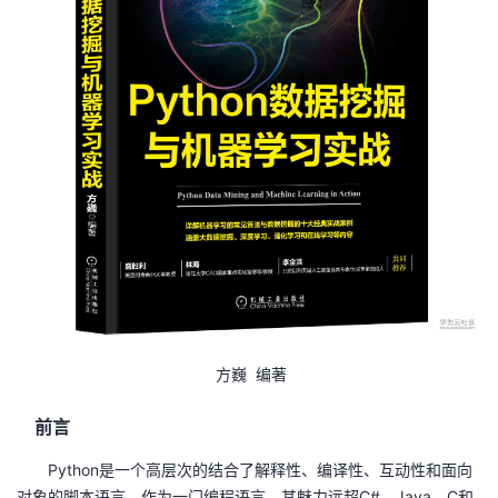
者
我
的
我
博
的
我
客
论
的
我
坛
圈
的
我
子
直
的
我
方巍 编著
我
播
活
的
前言
我
动
关
的
Python是一个高层次的结合了解释性、编译性、互动性和面向
对象的脚本语言。作为一门编程语言，其魅力远超C#、Java、C和