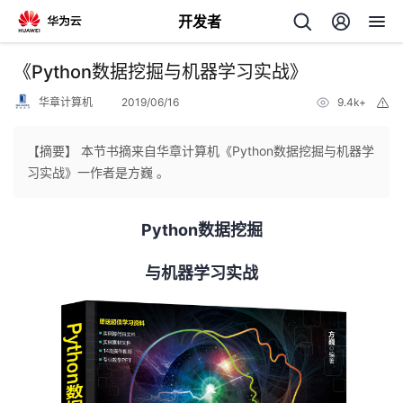
开发者
返
《Python数据挖掘与机器学习实战》
回
华章计算机
2019/06/16
9.4k+
举
报
【摘要】 本节书摘来自华章计算机《Python数据挖掘与机器学
习实战》一作者是方巍 。
个
Python数据挖掘
我
人
与机器学习实战
的
主
开
页
发