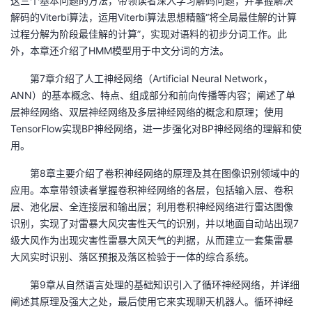
这三个基本问题的方法，带领读者深入学习解码问题，并掌握解决
解码的Viterbi算法，运用Viterbi算法思想精髓“将全局最佳解的计算
过程分解为阶段最佳解的计算”，实现对语料的初步分词工作。此
外，本章还介绍了HMM模型用于中文分词的方法。
第7章介绍了人工神经网络（Artificial Neural Network，
ANN）的基本概念、特点、组成部分和前向传播等内容；阐述了单
层神经网络、双层神经网络及多层神经网络的概念和原理；使用
TensorFlow实现BP神经网络，进一步强化对BP神经网络的理解和使
用。
第8章主要介绍了卷积神经网络的原理及其在图像识别领域中的
应用。本章带领读者掌握卷积神经网络的各层，包括输入层、卷积
层、池化层、全连接层和输出层；利用卷积神经网络进行雷达图像
识别，实现了对雷暴大风灾害性天气的识别，并以地面自动站出现7
级大风作为出现灾害性雷暴大风天气的判据，从而建立一套集雷暴
大风实时识别、落区预报及落区检验于一体的综合系统。
第9章从自然语言处理的基础知识引入了循环神经网络，并详细
阐述其原理及强大之处，最后使用它来实现聊天机器人。循环神经