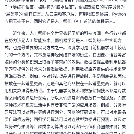
我
注
的
开
C++等编程语言，被昵称为“胶水语言”，更被热爱它的程序员誉为
“最美丽的”编程语言。从云端和客户端，再到物联网终端，Python
的
Programs
应用无处不在，同时它还是人工智能（AI）首选的编程语言。
发
近年来，人工智能在全世界掀起了新的科技浪潮，各行各业都
支
者
在努力涉足人工智能技术。而机器学习是人工智能的一种实现方
式，也是最重要的实现方式之一。深度学习是目前机器学习比较热
持
学
门的一个方向，其本身是神经网络算法的衍生，在图像、语音等富
媒体的分类和识别上取得了非常好的效果。数据挖掘主要利用机器
我
堂
学习界提供的技术来分析海量数据，利用数据库界提供的技术来管
理海量数据。例如，在对超市货品进行摆放时，牛奶到底是和面包
的
我
我
摆放在一起销量更高，还是和其他商品摆在一起销量更高，就可以
用相关算法得出结论。由于机器学习技术和数据挖掘技术都是对数
技
的
的
我
据之间的规律进行探索，所以人们通常将两者放在一起提及。而这
两种技术在现实生活中也有着非常广阔的应用场景。例如，分类学
术
云
课
的
我
习算法可以对客户等级进行划分，可以验证码识别，可以对水果品
质自动筛选等；回归学习算法可以对连续型数据进行预测，以及对
支
声
程
认
的
我
趋势进行预测等；聚类学习算法可以对客户价值和商圈做预测；关
联分析可以对超市的货品摆放和个性化推荐做分析；而深度学习算