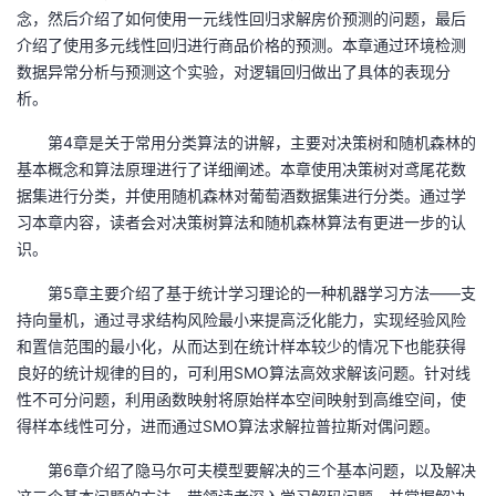
念，然后介绍了如何使用一元线性回归求解房价预测的问题，最后
介绍了使用多元线性回归进行商品价格的预测。本章通过环境检测
数据异常分析与预测这个实验，对逻辑回归做出了具体的表现分
析。
第4章是关于常用分类算法的讲解，主要对决策树和随机森林的
基本概念和算法原理进行了详细阐述。本章使用决策树对鸢尾花数
据集进行分类，并使用随机森林对葡萄酒数据集进行分类。通过学
习本章内容，读者会对决策树算法和随机森林算法有更进一步的认
识。
第5章主要介绍了基于统计学习理论的一种机器学习方法——支
持向量机，通过寻求结构风险最小来提高泛化能力，实现经验风险
和置信范围的最小化，从而达到在统计样本较少的情况下也能获得
良好的统计规律的目的，可利用SMO算法高效求解该问题。针对线
性不可分问题，利用函数映射将原始样本空间映射到高维空间，使
得样本线性可分，进而通过SMO算法求解拉普拉斯对偶问题。
第6章介绍了隐马尔可夫模型要解决的三个基本问题，以及解决