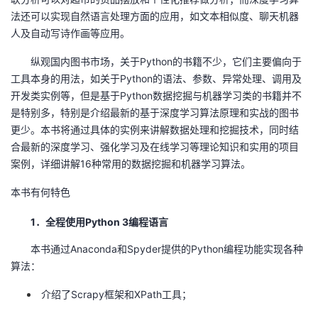
持
建
证
实
的
法还可以实现自然语言处理方面的应用，如文本相似度、聊天机器
人及自动写诗作画等应用。
议
验
收
纵观国内图书市场，关于Python的书籍不少，它们主要偏向于
藏
工具本身的用法，如关于Python的语法、参数、异常处理、调用及
开发类实例等，但是基于Python数据挖掘与机器学习类的书籍并不
是特别多，特别是介绍最新的基于深度学习算法原理和实战的图书
更少。本书将通过具体的实例来讲解数据处理和挖掘技术，同时结
合最新的深度学习、强化学习及在线学习等理论知识和实用的项目
案例，详细讲解16种常用的数据挖掘和机器学习算法。
本书有何特色
1．全程使用Python 3编程语言
本书通过Anaconda和Spyder提供的Python编程功能实现各种
算法：
介绍了Scrapy框架和XPath工具；