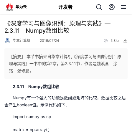
开发者
返
《深度学习与图像识别：原理与实践》—
回
2.3.11 Numpy数组比较
华章计算机
2019/07/24
5.3k+
举
报
【摘要】 本节书摘来自华章计算机《深度学习与图像识别：原
理与实践》一书中的第2章，第2.3.11节，作者是魏溪含 涂
个
铭 张修鹏。
我
人
2.3.11 Numpy数组比较
Numpy有一个强大的功能是数组或矩阵的比较，数据比较之后
的
主
会产生boolean值。示例代码如下：
开
页
import numpy as np
发
matrix = np.array([