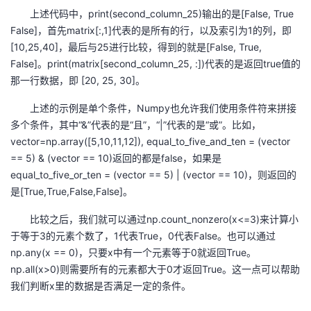
持
建
证
实
的
上述代码中，print(second_column_25)输出的是[False, True
False]，首先matrix[:,1]代表的是所有的行，以及索引为1的列，即
议
验
收
[10,25,40]，最后与25进行比较，得到的就是[False, True,
False]。print(matrix[second_column_25, :])代表的是返回true值的
藏
那一行数据，即 [20, 25, 30]。
上述的示例是单个条件，Numpy也允许我们使用条件符来拼接
多个条件，其中“&”代表的是“且”，“|”代表的是“或”。比如，
vector=np.array([5,10,11,12]), equal_to_five_and_ten = (vector
== 5) & (vector == 10)返回的都是false，如果是
equal_to_five_or_ten = (vector == 5) | (vector == 10)，则返回的
是[True,True,False,False]。
比较之后，我们就可以通过np.count_nonzero(x<=3)来计算小
于等于3的元素个数了，1代表True，0代表False。也可以通过
np.any(x == 0)，只要x中有一个元素等于0就返回True。
np.all(x>0)则需要所有的元素都大于0才返回True。这一点可以帮助
我们判断x里的数据是否满足一定的条件。