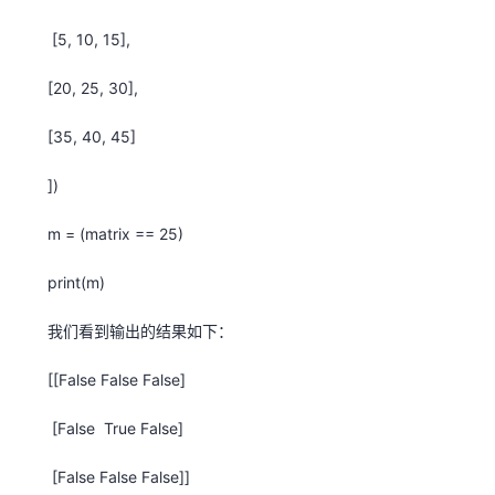
者
[5, 10, 15],
[20, 25, 30],
我
[35, 40, 45]
的
我
])
博
的
我
m = (matrix == 25)
客
论
的
我
print(m)
坛
圈
的
我
我们看到输出的结果如下：
子
直
的
我
[[False False False]
我
播
活
的
[False True False]
我
动
关
的
[False False False]]