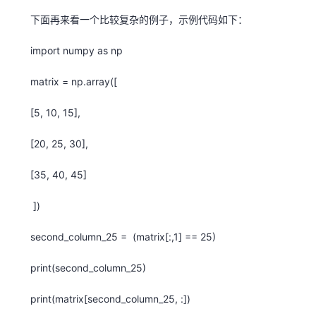
我
注
的
开
下面再来看一个比较复杂的例子，示例代码如下：
的
Programs
发
import numpy as np
matrix = np.array([
支
者
[5, 10, 15],
持
学
[20, 25, 30],
我
堂
[35, 40, 45]
的
我
我
])
技
的
的
我
second_column_25 = (matrix[:,1] == 25)
术
云
课
的
我
print(second_column_25)
支
声
程
认
的
我
print(matrix[second_column_25, :])