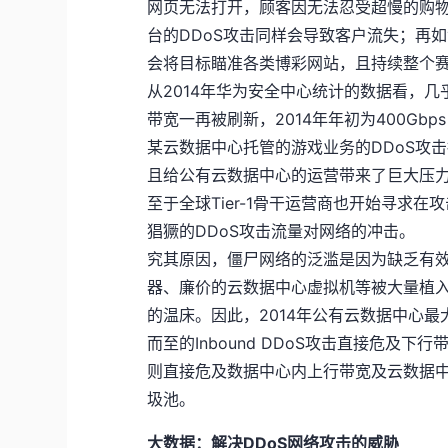
网页无法打开，顾客因无法忍受超慢的购
台的DDoS攻击同样会导致客户流失；再
会将目标瞄准各类博彩网站，且持续整个
从2014年华为安全中心统计的数据看，几
带宽一再被刷新，2014年年初为400Gbps
某云数据中心托管的游戏业务的DDoS攻击
且给公有云数据中心的运营带来了巨大压
至于全球Tier-1骨干运营商也开始寻求在攻
猖獗的DDoS攻击流量对网络的冲击。
究其原因，僵尸网络的泛滥是因为缺乏有
器、廉价的云数据中心虚拟机等被大量植入
的温床。因此，2014年公有云数据中心最
而至的Inbound DDoS攻击直接危及下行
则直接危及数据中心内上行带宽及云数据
圾池。
大数据：解决DDoS网络攻击的威胁