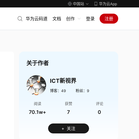
中国站
华为云App
华为云码道
文档
创作
登录
注册
关于作者
ICT新视界
博客：
49
粉丝：
9
阅读
获赞
评论
70.1w+
7
0
+ 关注