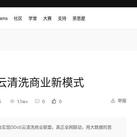
rams
社区
学堂
大赛
支持
茶思屋
云清洗商业新模式
举报
5
1.1w+
0
0
台实现DDoS云清洗商业联盟，真正全网联动，用大数据的思