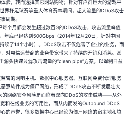
物体验，转而选择其它网站购物；针对客户群巨大的游戏平
如世界杯足球赛等重大体育赛事期间，超大流量的DDoS攻击
赛事周期。
乎每个月都会发生超过数百G的DDoS攻击，攻击流量峰值
，年底已经达到500Gbps（2014年12月20日，针对中国
持续了14个小时）。DDoS攻击不仅危害了企业的业务，而
力，对电信运营商的业务带宽带来了持续的开销和消耗。甚
击源头快速过滤攻击流量的“clean pipe”方案，以遏制日益
效监管的网吧主机、数据中心服务器、互联网免费代理服务
恶意软件成为僵尸网络，形成了DDoS攻击不断发展壮大
大的网络安全风险是面临着双向DDoS的攻击威胁——从外
带宽和在线业务的可用性，而从内而发的Outbound DDoS
中心的声誉，很多数据中心已经沦为僵尸网络的宿主地和垃