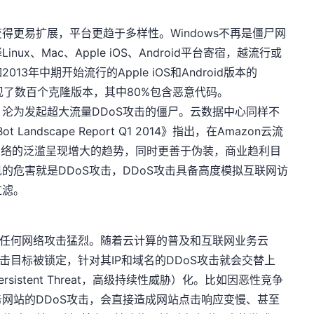
得更易扩展，平台更趋于多样性。Windows不再是僵尸网
x、Mac、Apple iOS、Android平台寄宿，越流行或
3年中期开始流行的Apple iOS和Android版本的
内就出现了数百个克隆版本，其中80%包含恶意代码。
沦为发起超大流量DDoS攻击的僵尸。云数据中心同样不
Bot Landscape Report Q1 2014》指出，在Amazon云流
僵尸网络的泛滥呈现增大的趋势，同时更善于伪装，商业趋利目
的危害就是DDoS攻击，DDoS攻击具备高度模拟互联网访
过滤。
它任何网络攻击猛烈。随着云计算的普及和互联网业务云
击目标被锁定，针对其IP和域名的DDoS攻击就会交替上
ersistent Threat，高级持续性威胁）化。比如因恶性竞争
网站的DDoS攻击，会直接造成网站点击响应变慢、甚至