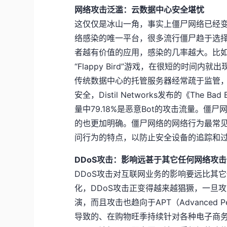
网络攻击泛滥：云数据中心安全堪忧
这仅仅是冰山一角，事实上僵尸网络已经变
络感染的唯一平台，很多流行僵尸趋于选择Linu
者越有价值的应用，感染的几率越大。比如201
“Flappy Bird”游戏，在很短的时间
传统数据中心的托管服务器经常疏于监管，
安全，Distil Networks发布的《The Bad 
量中79.18%是恶意Bot的攻击流量。
的也更加明确。僵尸网络的网络行为最常见
问行为的特点，以防止安全设备的追踪和
DDoS攻击：影响远甚于其它任何网络攻击
DDoS攻击对互联网业务的影响要远比其
化，DDoS攻击正变得越来越猖獗，一旦攻
演，而且攻击也趋向于APT（Advanced P
导致的、在购物旺季持续针对各种电子商务