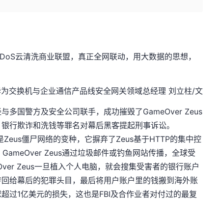
DDoS云清洗商业联盟，真正全网联动，用大数据的思想，
华为交换机与企业通信产品线安全网关领域总经理 刘立柱/文
经与多国警方及安全公司联手，成功摧毁了GameOver Zeus
、银行欺诈和洗钱等罪名对幕后黑客提起刑事诉讼。
us是Zeus僵尸网络的变种，它摒弃了Zeus基于HTTP的集中控
GameOver Zeus通过垃圾邮件或钓鱼网站传播，全球受
Over Zeus一旦植入个人电脑，就会搜集受害者的银行账户
传回给幕后的犯罪头目，最后将用户账户里的钱搬到海外账
造成全球超过1亿美元的损失，这也是FBI及合作业者对付过的最复