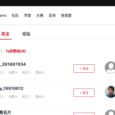
rams
社区
学堂
大赛
支持
茶思屋
关注
论坛
|
Ta的粉丝
(
9
)
d_261887854
+ 关注
客
0
主题
0
关注
3
粉丝
0
y_19910612
+ 关注
客
0
主题
0
关注
7
粉丝
0
高名片