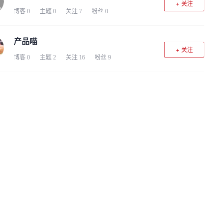
+ 关注
博客
0
主题
0
关注
7
粉丝
0
产品喵
+ 关注
博客
0
主题
2
关注
16
粉丝
9