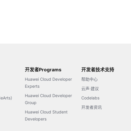
开发者Programs
开发者技术支持
Huawei Cloud Developer
帮助中心
Experts
云声·建议
Huawei Cloud Developer
Arts）
Codelabs
Group
开发者资讯
Huawei Cloud Student
Developers