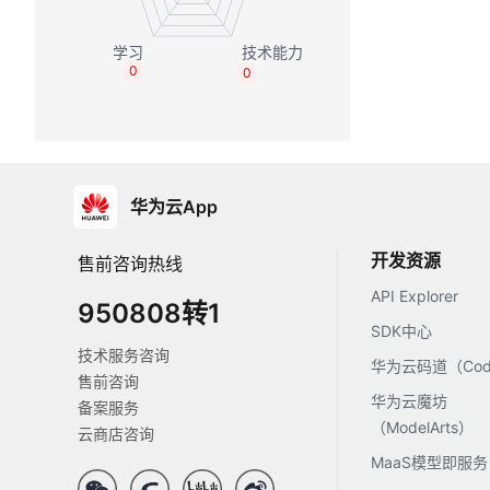
0
0
华为云App
开发资源
售前咨询热线
API Explorer
950808转1
SDK中心
技术服务咨询
华为云码道（Code
售前咨询
华为云魔坊
备案服务
（ModelArts）
云商店咨询
MaaS模型即服务