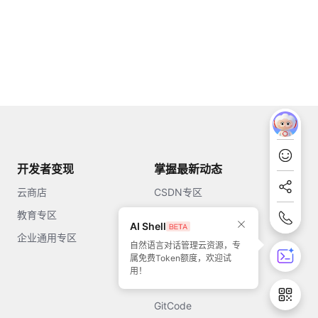
开发者变现
掌握最新动态
云商店
CSDN专区
教育专区
知乎
AI Shell
企业通用专区
开源中国
自然语言对话管理云资源，专
属免费Token额度，欢迎试
51CTO
用！
今日头条
GitCode