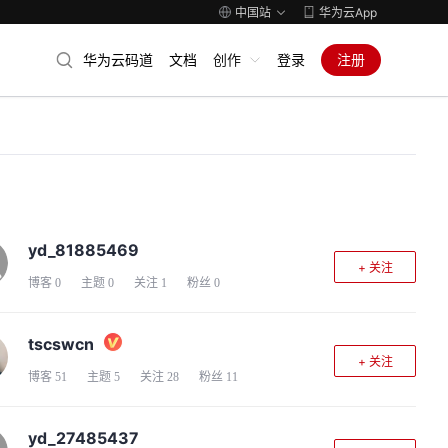
中国站
华为云App
华为云码道
文档
创作
登录
注册
yd_81885469
+ 关注
博客
0
主题
0
关注
1
粉丝
0
tscswcn
+ 关注
博客
51
主题
5
关注
28
粉丝
11
yd_27485437