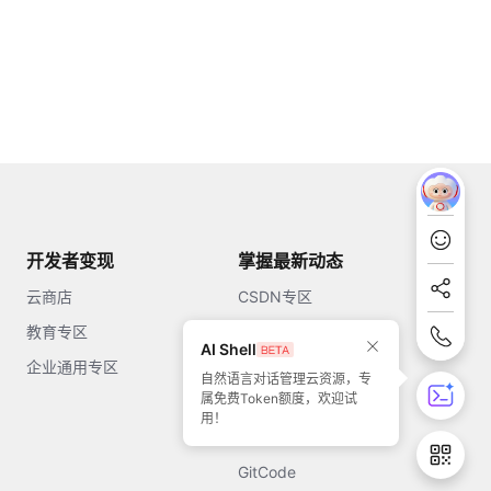
开发者变现
掌握最新动态
云商店
CSDN专区
教育专区
知乎
AI Shell
企业通用专区
开源中国
自然语言对话管理云资源，专
属免费Token额度，欢迎试
51CTO
用！
今日头条
GitCode