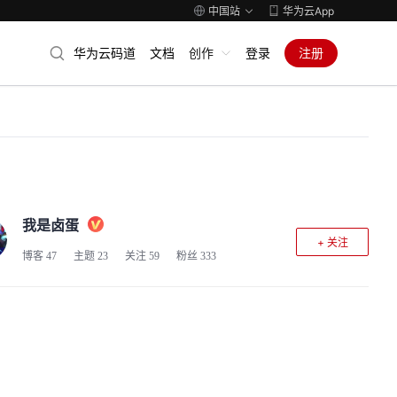
中国站
华为云App
华为云码道
文档
创作
登录
注册
我是卤蛋
+ 关注
博客
47
主题
23
关注
59
粉丝
333