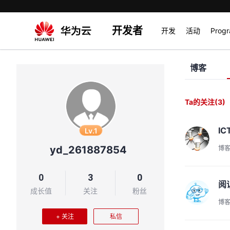
开发者
开发
活动
Prog
博客
Ta的关注
(3)
I
Lv.1
yd_261887854
博
0
3
0
阅
成长值
关注
粉丝
博
+ 关注
私信