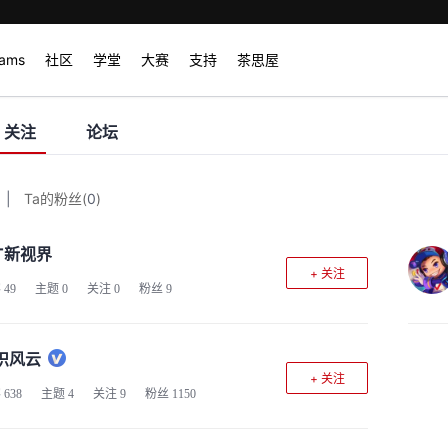
rams
社区
学堂
大赛
支持
茶思屋
关注
论坛
|
Ta的粉丝
(
0
)
CT新视界
+ 关注
客
49
主题
0
关注
0
粉丝
9
识风云
+ 关注
客
638
主题
4
关注
9
粉丝
1150