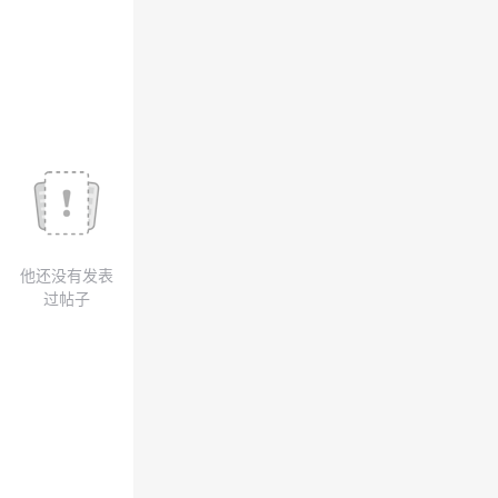
议
注
验
收
藏
他还没有发表
过帖子