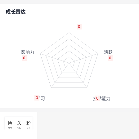
的
Programs
发
者
成长雷达
支
者
我
0
持
学
的
我
我
堂
博
的
我
0
0
的
我
客
论
的
我
我
技
的
坛
圈
的
我
的
我
0
0
术
云
子
直
的
我
课
的
我
支
声
播
活
的
程
认
的
我
博
关
粉
客
注
丝
持
建
动
关
证
实
的