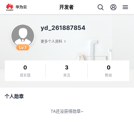
开发者
返
yd_261887854
回
更多个人资料
Lv.1
0
3
0
个
成长值
关注
粉丝
我
人
个人勋章
我
的
主
TA还没获得勋章~
我
的
开
页
我
的
开
发