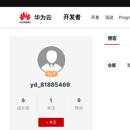
开发者
开发
活动
Prog
博客
全部
Lv.1
yd_81885469
6
1
0
成长值
关注
粉丝
+ 关注