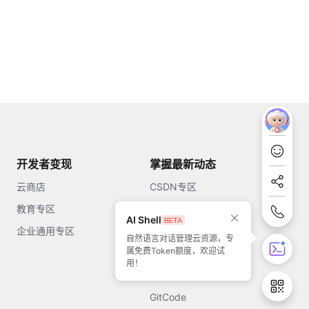
开发者变现
掌握最新动态
云商店
CSDN专区
教育专区
知乎
AI Shell
企业通用专区
开源中国
自然语言对话管理云资源，专
属免费Token额度，欢迎试
51CTO
用！
今日头条
GitCode