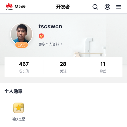
开发者
返
tscswcn
回
Lv.3
更多个人资料
467
28
11
个
成长值
关注
粉丝
我
人
个人勋章
的
主
开
页
活跃之星
发