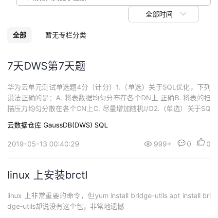
我
注
的
开
全部时间
的
Programs
发
全部
暂无专栏分类
支
者
7天DWS第7天题
持
学
华为云单元测试单选题4分（计分）1.（单选）关于SQL优化，下列
说法正确的是：A. 将表数据均匀分布在各个DN上 正确B. 将表的扫
我
堂
描压力均匀分散在各个CN上C. 尽量增加随机I/O2.（单选）关于SQ
L优化，下列说法错误的是：A. 减少需要扫描的数据量B. 尽量避免
云数据仓库 GaussDB(DWS)
SQL
的
我
数据shuffleC. 分布列应该选择列值重复较多的列 正确1.A 2C提交提
我
交答案正确 (4/4 分)检查多选题12分（计分...
2019-05-13 00:40:29
999+
0
0
技
的
的
我
linux 上安装brctl
术
云
课
的
我
linux 上非常重要的命令，但yum install bridge-utils apt install bri
支
声
程
认
的
我
dge-utils却说没有这个包，非常地遗憾