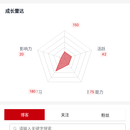
者
成长雷达
我
150
的
我
博
的
我
20
42
客
论
的
我
坛
圈
的
我
180
75
子
直
的
我
我
播
活
的
博客
关注
粉丝
我
动
关
的