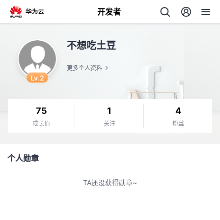
开发者
返
不想吃土豆
回
更多个人资料
Lv.2
75
1
4
个
成长值
关注
粉丝
我
人
个人勋章
我
的
主
TA还没获得勋章~
我
的
开
页
我
的
开
发