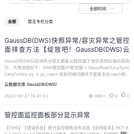
议
注
验
收
全部时间
藏
全部
暂无专栏分类
GaussDB(DWS)快照异常/容灾异常之管控
面排查方法【绽放吧！GaussDB(DWS)云
原生数仓】
GaussDB(DWS)的快照与容灾都是从管控面下发任务到后端内核执
行，大体流程如下：DWS管控面/FI管控面-> GaussRoach.py/Sync
DataToStby.py -> gs_roach 有些时候问题并不是发生在roach侧，
而是管控面调度异常，本文提供管控面排查思路。
云数据仓库 GaussDB(DWS)
2023-10-27 16:31:23
999+
0
0
管控面监控面板部分显示异常
【DWS】【错误信息】部分监控面板没有信息【适用版本】HCS 8.