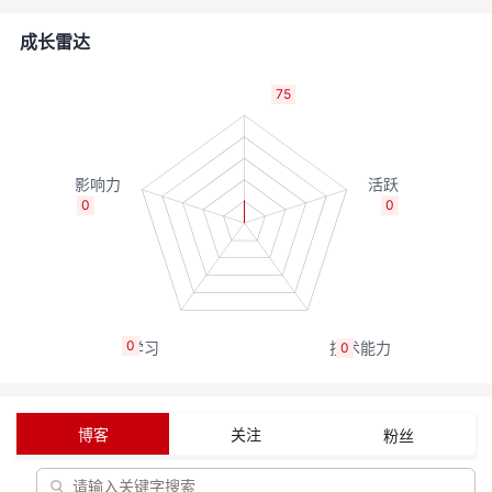
的
Programs
发
者
成长雷达
支
者
我
75
持
学
的
我
我
堂
博
的
我
0
0
的
我
客
论
的
我
我
技
的
坛
圈
的
我
的
我
0
0
术
云
子
直
的
我
课
的
我
支
声
播
活
的
程
认
的
我
博客
关注
粉丝
持
建
动
关
证
实
的