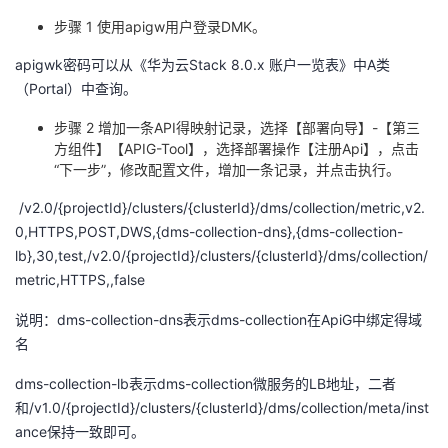
持
建
证
实
的
步骤 1 使用
apigw
用户登录
DMK
。
议
验
收
apigwk
密码可以从《华为云
Stack 8.0.x
账户一览表》中
A
类
（
Portal
）中查询。
藏
步骤 2 增加一条
API
得映射记录，选择【部署向导】
-
【第三
方组件】【
APIG-Tool
】，选择部署操作【注册
Api
】，点击
“下一步”，修改配置文件，增加一条记录，并点击执行。
/v2.0/{projectId}/clusters/{clusterId}/dms/collection/metric,v2.
0,HTTPS,POST,DWS,{dms-collection-dns},{dms-collection-
lb},30,test,/v2.0/{projectId}/clusters/{clusterId}/dms/collection/
metric,HTTPS,,false
说明：dms-collection-dns
表示
dms-collection
在
ApiG
中绑定得域
名
dms-collection-lb
表示
dms-collection
微服务的
LB
地址，二者
和
/v1.0/{projectId}/clusters/{clusterId}/dms/collection/meta/inst
ance
保持一致即可。