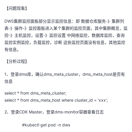
【问题现象】
者
DWS
集群监控面板部分显示监控信息：即 数据仓库服务
-
》集群列
我
表
-
》操作
-
》监控面板进入某个集群的监控页面，其中集群概览，监
控
-
》主机监控，设置
-
》监控设置 中网络监控，数据库监控，查询
的
我
监控实例监控，负载监控，诊断 这些监控页面没有信息，其他监控
有信息。
博
的
我
【分析过程】
客
论
的
我
1、登录
dms
库，确认
dms_meta_cluster
，
dms_meta_host
是否有
信息
坛
圈
的
我
select * from dms_meta_cluster;
子
直
的
我
select * from dms_meta_host where cluster_id = 'xxx';
我
播
活
的
2
、登录
CDK Master
，登录
dms-monitor
容器查看日志
我
动
关
的
#kubectl get pod -n dws