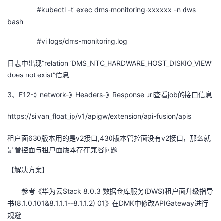
#kubectl -ti exec dms-monitoring-xxxxxx -n dws
我
注
的
开
bash
的
Programs
发
#vi logs/dms-monitoring.log
支
者
日志中出现
“relation ‘DMS_NTC_HARDWARE_HOST_DISKIO_VIEW’
does not exist”
信息
持
学
3、F12-
》
network-
》
Headers-
》
Response url
查看
job
的接口信息
我
堂
https://silvan_float_ip/v1/apigw/extension/api-fusion/apis
的
我
我
租户面
630
版本用的是
v2
接口
,430
版本管控面没有
v2
接口，那么就
是管控面与租户面版本存在兼容问题
技
的
的
我
【解决方案】
术
云
课
的
我
参考《华为云
Stack 8.0.3
数据仓库服务
(DWS)
租户面升级指导
支
声
书
(8.1.0.101&8.1.1.1--8.1.1.2) 01
程
认
的
我
》在
DMK
中修改
APIGateway
进行
规避