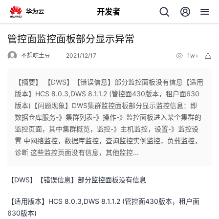
开发者
返
管控面监控面板部分显示异常
回
不想吃土豆
2021/12/17
1w+
举
报
【摘要】 【DWS】【错误信息】部分监控面板没有信息【适用
版本】HCS 8.0.3,DWS 8.1.1.2 (管控面430版本，租户面630
版本)【问题现象】DWS集群监控面板部分显示监控信息：即
个
数据仓库服务-》集群列表-》操作-》监控面板进入某个集群的
监控页面，其中集群概览，监控-》主机监控，设置-》监控设
我
人
置 中网络监控，数据库监控，查询监控实例监控，负载监控，
诊断 这些监控页面没有信息，其他监控...
的
主
【
DWS
】【错误信息】部分监控面板没有信息
开
页
【适用版本】
HCS 8.0.3,DWS 8.1.1.2 (
管控面
430
版本，租户面
发
630
版本
)