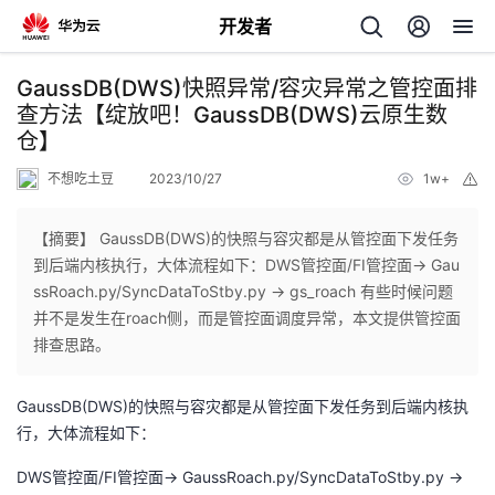
开发者
返
GaussDB(DWS)快照异常/容灾异常之管控面排
回
查方法【绽放吧！GaussDB(DWS)云原生数
仓】
不想吃土豆
2023/10/27
1w+
举
报
【摘要】 GaussDB(DWS)的快照与容灾都是从管控面下发任务
个
到后端内核执行，大体流程如下：DWS管控面/FI管控面-> Gau
ssRoach.py/SyncDataToStby.py -> gs_roach 有些时候问题
我
人
并不是发生在roach侧，而是管控面调度异常，本文提供管控面
排查思路。
的
主
GaussDB(DWS)的快照与容灾都是从管控面下发任务到后端内核执
开
页
行，大体流程如下：
DWS管控面/FI管控面-> GaussRoach.py/SyncDataToStby.py ->
发