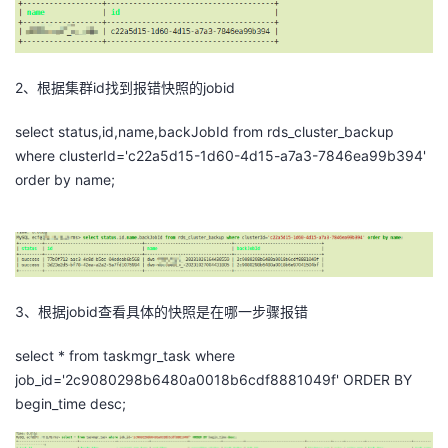
我
注
的
开
的
Programs
发
2、根据集群id找到报错快照的jobid
支
者
select status,id,name,backJobId from rds_cluster_backup
where clusterId='c22a5d15-1d60-4d15-a7a3-7846ea99b394'
持
学
order by name;
我
堂
的
我
我
3、根据jobid查看具体的快照是在哪一步骤报错
技
的
的
我
select * from taskmgr_task where
术
云
课
的
我
job_id='2c9080298b6480a0018b6cdf8881049f' ORDER BY
begin_time desc;
支
声
程
认
的
我