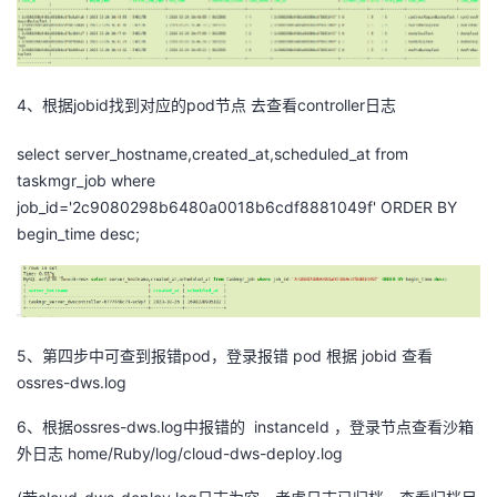
持
建
证
实
的
议
验
收
4、根据jobid找到对应的pod节点 去查看controller日志
藏
select server_hostname,created_at,scheduled_at from
taskmgr_job where
job_id='2c9080298b6480a0018b6cdf8881049f' ORDER BY
begin_time desc;
5、第四步中可查到报错pod，登录报错 pod 根据 jobid 查看
ossres-dws.log
6、根据ossres-dws.log中报错的 instanceId ，登录节点查看沙箱
外日志 home/Ruby/log/cloud-dws-deploy.log