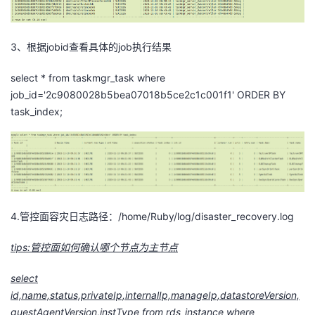
3、根据jobid查看具体的job执行结果
select * from taskmgr_task where
job_id='2c9080028b5bea07018b5ce2c1c001f1' ORDER BY
task_index;
4.管控面容灾日志路径：/home/Ruby/log/disaster_recovery.log
tips:管控面如何确认哪个节点为主节点
select
id,name,status,privateIp,internalIp,manageIp,datastoreVersion,
guestAgentVersion,instType from rds_instance where