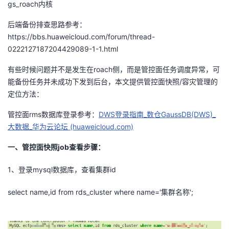
gs_roach内核
者
后端备份排查思路参考：
https://bbs.huaweicloud.com/forum/thread-
我
0222127187204429089-1-1.html
的
我
有些时候问题并不是发生在roach侧，而是管控面任务调度异常，可
能备份任务并未成功下发到后台，本文提供管控面快照/容灾管理的
博
的
我
定位方法：
管控面rms数据库登录参考：
DWS登录指南_数仓GaussDB(DWS)_
客
论
的
我
大数据_华为云论坛 (huaweicloud.com)
坛
圈
的
我
一、管控面快照job查看步骤：
子
直
的
我
1、登录mysql数据库，查看集群id
我
播
活
的
select name,id from rds_cluster where name='集群名称';
我
动
关
的