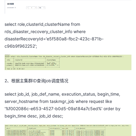
select role,clusterId,clusterName from
rds_disaster_recovery_cluster_info where
disasterRecoveryId='e5f580a8-fbc2-423c-871b-
c96b9f962252';
2、根据主集群ID查询job调度情况
select job_id, job_def_name, execution_status, begin_time,
server_hostname from taskmgr_job where request like
'%f002086c-e653-4527-b0d5-09a184a7c5ed%' order by
begin_time desc, job_id desc;