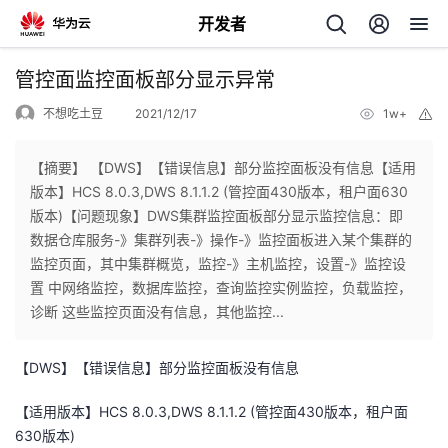
开发者
返
管控面监控面板部分显示异常
回
不想吃土豆
2021/12/17
1w+
举
报
【摘要】 【DWS】【错误信息】部分监控面板没有信息【适用
版本】HCS 8.0.3,DWS 8.1.1.2 (管控面430版本，租户面630
版本)【问题现象】DWS集群监控面板部分显示监控信息：即
个
数据仓库服务-》集群列表-》操作-》监控面板进入某个集群的
监控页面，其中集群概览，监控-》主机监控，设置-》监控设
我
人
置 中网络监控，数据库监控，查询监控实例监控，负载监控，
诊断 这些监控页面没有信息，其他监控...
的
主
【
DWS
】【错误信息】部分监控面板没有信息
开
页
【适用版本】
HCS 8.0.3,DWS 8.1.1.2 (
管控面
430
版本，租户面
发
630
版本
)