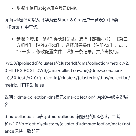
持
建
证
实
的
步骤 1 使用
apigw
用户登录
DMK
。
议
验
收
apigwk
密码可以从《华为云
Stack 8.0.x
账户一览表》中
A
类
（
Portal
）中查询。
藏
步骤 2 增加一条
API
得映射记录，选择【部署向导】
-
【第三
方组件】【
APIG-Tool
】，选择部署操作【注册
Api
】，点击
“下一步”，修改配置文件，增加一条记录，并点击执行。
/v2.0/{projectId}/clusters/{clusterId}/dms/collection/metric,v2.
0,HTTPS,POST,DWS,{dms-collection-dns},{dms-collection-
lb},30,test,/v2.0/{projectId}/clusters/{clusterId}/dms/collection/
metric,HTTPS,,false
说明：dms-collection-dns
表示
dms-collection
在
ApiG
中绑定得域
名
dms-collection-lb
表示
dms-collection
微服务的
LB
地址，二者
和
/v1.0/{projectId}/clusters/{clusterId}/dms/collection/meta/inst
ance
保持一致即可。