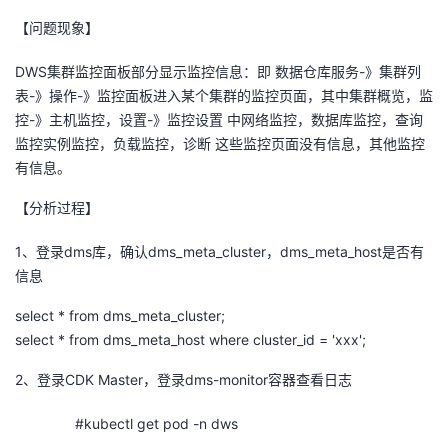
【问题现象】
者
DWS
集群监控面板部分显示监控信息：即 数据仓库服务
-
》集群列
我
表
-
》操作
-
》监控面板进入某个集群的监控页面，其中集群概览，监
控
-
》主机监控，设置
-
》监控设置 中网络监控，数据库监控，查询
的
我
监控实例监控，负载监控，诊断 这些监控页面没有信息，其他监控
有信息。
博
的
我
【分析过程】
客
论
的
我
1、登录
dms
库，确认
dms_meta_cluster
，
dms_meta_host
是否有
信息
坛
圈
的
我
select * from dms_meta_cluster;
子
直
的
我
select * from dms_meta_host where cluster_id = 'xxx';
我
播
活
的
2
、登录
CDK Master
，登录
dms-monitor
容器查看日志
我
动
关
的
#kubectl get pod -n dws