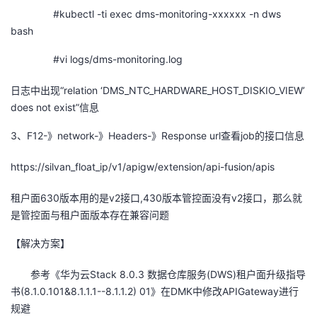
#kubectl -ti exec dms-monitoring-xxxxxx -n dws
我
注
的
开
bash
的
Programs
发
#vi logs/dms-monitoring.log
支
者
日志中出现
“relation ‘DMS_NTC_HARDWARE_HOST_DISKIO_VIEW’
does not exist”
信息
持
学
3、F12-
》
network-
》
Headers-
》
Response url
查看
job
的接口信息
我
堂
https://silvan_float_ip/v1/apigw/extension/api-fusion/apis
的
我
我
租户面
630
版本用的是
v2
接口
,430
版本管控面没有
v2
接口，那么就
是管控面与租户面版本存在兼容问题
技
的
的
我
【解决方案】
术
云
课
的
我
参考《华为云
Stack 8.0.3
数据仓库服务
(DWS)
租户面升级指导
支
声
书
(8.1.0.101&8.1.1.1--8.1.1.2) 01
程
认
的
我
》在
DMK
中修改
APIGateway
进行
规避