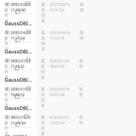
165
发
2023/06/10
最
不想吃土豆
2023/06/10
版
数仓DWS
我
注
的
开
布
17:43:50
后
17:41:54
块
0
0
时
回
的
间
Programs
复
发
GaussDB(DWS)升级后执行gs_dump报错schema with oid 4230 does not exists
100
发
2023/06/10
最
不想吃土豆
2023/06/10
版
数仓DWS
支
者
布
17:17:34
后
17:05:14
块
0
0
时
回
间
复
持
学
GaussDB(DWS)页面修改配置报错系统繁忙
168
发
2023/01/13
最
Jack20
2023/01/14
版
数仓DWS
我
堂
布
17:13:21
后
18:03:20
块
1
0
时
回
间
复
GaussDB(DWS)集群主备切换，日志报错Resource temporarily unavailable
的
我
我
139
发
2023/01/13
最
Jack20
2023/01/14
版
数仓DWS
布
16:56:12
技
的
后
16:00:29
块
的
我
1
0
时
回
间
复
GaussDB(DWS)业务报错[HeapTupleSatisfiedVacuum set HEAP_XMIN_INVALID xid don't abort]tuplexid =xxx!
术
云
课
的
我
99
发
2023/01/13
最
不想吃土豆
2023/01/13
版
数仓DWS
布
13:09:44
后
13:09:44
块
支
声
0
0
程
认
的
我
时
回
间
复