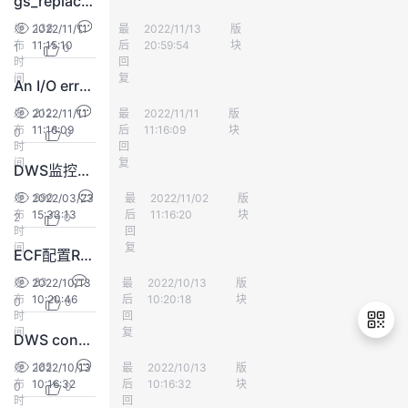
gs_replace修复实例拉起cn超时报错
持
建
证
实
的
138
发
2022/11/11
最
Jack20
2022/11/13
版
数仓DWS
布
11:15:10
后
20:59:54
块
1
0
议
验
收
时
回
间
复
An I/O error occurred while sending to the backend Caused by：Read time out
藏
212
发
2022/11/11
最
不想吃土豆
2022/11/11
版
数仓DWS
布
11:16:09
后
11:16:09
块
0
0
时
回
间
复
DWS监控面板添加监控视图前端报404
990
发
2022/03/23
最
金哲
2022/11/02
版
数仓DWS
布
15:33:13
后
11:16:20
块
2
0
时
回
间
复
ECF配置RegionLB工步失败
83
发
2022/10/13
最
不想吃土豆
2022/10/13
版
数仓DWS
布
10:20:46
后
10:20:18
块
0
0
时
回
间
复
DWS console面集群状态显示异常排查
185
发
2022/10/13
最
不想吃土豆
2022/10/13
版
数仓DWS
布
10:16:32
后
10:16:32
块
0
0
退
时
回