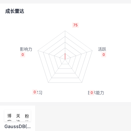
者
成长雷达
我
75
的
我
博
的
我
0
0
客
论
的
我
坛
圈
的
我
0
0
子
直
的
我
我
播
活
的
博
关
粉
客
注
丝
我
动
关
的
GaussDB(DWS)集群others内存高导致dn重启