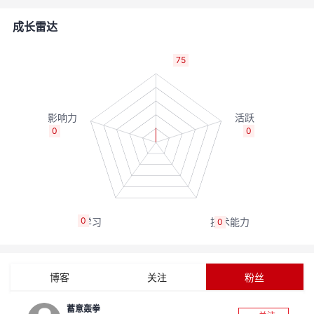
的
Programs
发
者
成长雷达
支
者
我
75
持
学
的
我
我
堂
博
的
我
0
0
的
我
客
论
的
我
我
技
的
坛
圈
的
我
的
我
0
0
术
云
子
直
的
我
课
的
我
支
声
播
活
的
程
认
的
我
博客
关注
粉丝
持
建
动
关
证
实
的
蓄意轰拳