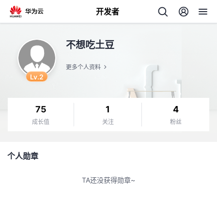
开发者
返
不想吃土豆
回
更多个人资料
Lv.2
75
1
4
个
成长值
关注
粉丝
我
人
个人勋章
我
的
主
TA还没获得勋章~
我
的
开
页
我
的
开
发