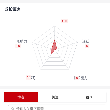
者
成长雷达
我
460
的
我
博
的
我
20
6
客
论
的
我
坛
圈
的
我
15
0
子
直
的
我
我
播
活
的
博客
关注
粉丝
我
动
关
的