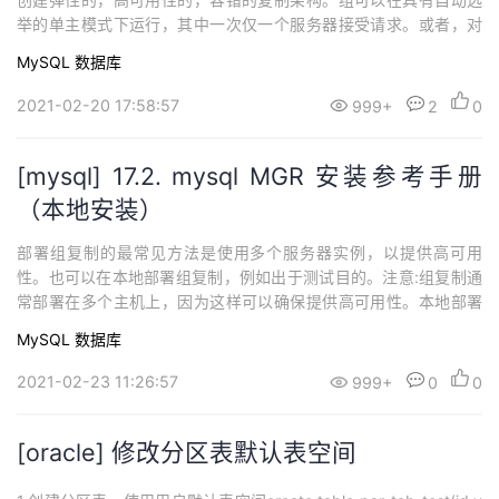
举的单主模式下运行，其中一次仅一个服务器接受请求。或者，对
于更高级的用户，可以以多主模式部署组，其中所有服务器都可以
MySQL
数据库
接受更新，即使它们是同时发布的。有一个内置的组服务，它使组
的视图保持一致，并且在任何给定的时间点对所有服务器都可用。
2021-02-20 17:58:57
999+
2
0
服务离线或者加入组，视图会相应...
[mysql] 17.2. mysql MGR 安装参考手册
（本地安装）
部署组复制的最常见方法是使用多个服务器实例，以提供高可用
性。也可以在本地部署组复制，例如出于测试目的。注意:组复制通
常部署在多个主机上，因为这样可以确保提供高可用性。本地部署
不适用于生产环境，因为所有MySQL服务器实例都在同一台主机上
MySQL
数据库
运行。如果该主机发生故障，则整个组都将失败。因此，此应用于
测试目的，不应在生产环境中使用。本节说明如何在一台物理计算
2021-02-23 11:26:57
999+
0
0
机上使用三个MySQL Server实例创...
[oracle] 修改分区表默认表空间