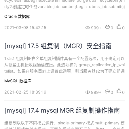
ecyclebin asbeginexecute immediate 'purge dba_recyclebin';en
持
建
证
实
的
d;/2.创建定时任务variable job number;begin dbms_job.submit(:j
ob,'purge_recyclebin;',trunc(sys...
议
Oracle
数据库
验
收
2021-03-08 15:42:15
999+
0
0
藏
[mysql] 17.5 组复制（MGR）安全指南
17.5.1 组复制IP白名单组复制插件具有一个配置选项，用于确定可以
从哪些主机接收组通信连接。此选项称为 group_replication_ip_whi
telist。如果在服务器s1上设置此选项，则当服务器s2为了建立组通
信而与s1建立连接时，s1首先接受允许列表，然后再接受s2的连
MySQL
数据库
接。如果s2在允许列表中，则s1接受连接，否则s1拒绝s2的连接尝
试。如果未明确指定允许列表，则组通信引擎...
2021-02-25 18:39:19
999+
0
0
[mysql] 17.4 mysql MGR 组复制操作指南
组复制以以下不同模式运行：single-primary 模式multi-primary 模