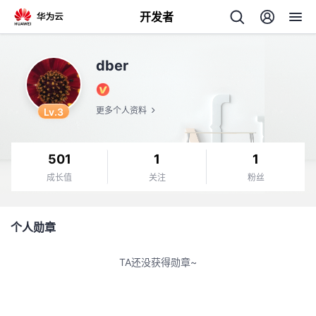
开发者
返
dber
回
Lv.3
更多个人资料
501
1
1
个
成长值
关注
粉丝
我
人
个人勋章
的
主
TA还没获得勋章~
开
页
发