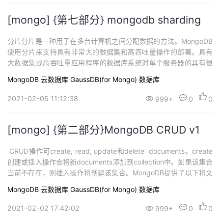
[mongo] {第七部分} mongodb sharding
分片分片是一种用于在多台计算机之间分配数据的方法。MongoDB
使用分片来支持具有非常大的数据集和高吞吐量操作的部署。具有
大数据集或高吞吐量应用程序的数据库系统对单个服务器的具有很
大挑战。例如，高查询率可能会耗尽服务器的CPU容量。大于系统R
MongoDB
云数据库 GaussDB(for Mongo)
数据库
AM的工作集大小会增加磁盘驱动器的I / O容量。解决系统增长的方
法有两种：垂直扩容和水平扩展。垂直扩容涉及增加单个服务器的
2021-02-05 11:12:38
999+
0
0
容量，例如使用功能更强大的C...
[mongo] {第二部分}MongoDB CRUD v1
CRUD操作可create, read, update和delete documents。create
创建或插入操作会将新documents添加到collection中。如果该集合
当前不存在，则插入操作将创建该集合。MongoDB提供了以下将文
档插入集合的方法：db.collection.insertOne() 3.2版中的新功能db.
MongoDB
云数据库 GaussDB(for Mongo)
数据库
collection.insertMany() 3....
2021-02-02 17:42:02
999+
0
0