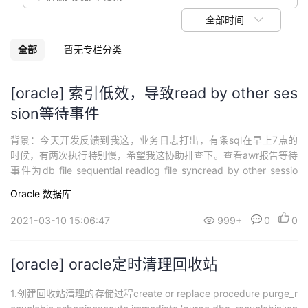
我
注
的
开
全部时间
的
Programs
发
全部
暂无专栏分类
支
者
[oracle] 索引低效，导致read by other ses
sion等待事件
持
学
背景：今天开发反馈到我这，业务日志打出，有条sql在早上7点的
我
堂
时候，有两次执行特别慢，希望我这协助排查下。查看awr报告等待
事件为db file sequential readlog file syncread by other sessio
的
我
我
n 继续查看awr报告，发现热点都在索引上。查看下索引状态都正常
Oracle
数据库
select * from dba_indexes where table_name =...
技
的
的
我
2021-03-10 15:06:47
999+
0
0
术
云
课
的
我
[oracle] oracle定时清理回收站
支
声
程
认
的
我
1.创建回收站清理的存储过程create or replace procedure purge_r