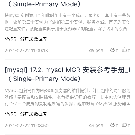
（ Single-Primary Mode）
将mysql实例添加到组此时组中有一个成员，服务s1，其中有一些数
据。添加第二个实例为了添加第二个实例，服务器s2，首先为其创
建配置文件。该配置类似于用于服务器s1的配置，除了诸如的东西 s
erver_id。这些不同的行在下面的清单中突出显示。[mysqld]## Dis
MySQL
分布式
数据库
able other storage engines#disabled_storage_engines="MyISA
M,B...
2021-02-22 11:09:18
999+
0
0
[mysql] 17.2. mysql MGR 安装参考手册_1
（ Single-Primary Mode）
MySQL组复制作为MySQL服务器的插件提供，并且组中的每个服务
器都需要配置和安装插件。本节提供详细的教程，其中包含创建具
有至少三个成员的复制组所需的步骤。组中的每个MySQL服务器实
例都可以在独立的物理主机上运行，​​这是部署组复制的推荐方法。
MySQL
分布式
数据库
本节说明如何使用三个MySQL Server实例创建复制组，每个实例在
不同的主机上运行。 Group ArchitectureConfigurin...
2021-02-22 11:08:50
999+
0
0