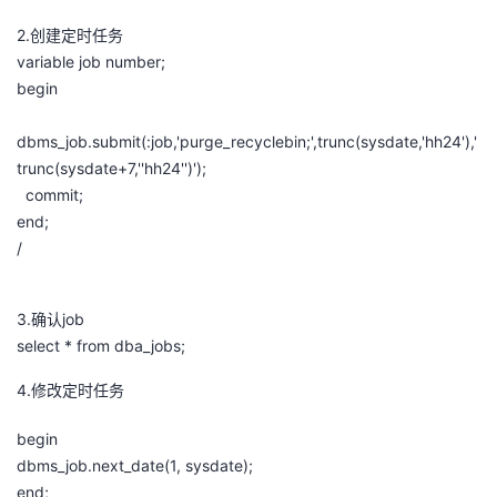
2.创建定时任务
者
variable job number;
begin
我
dbms_job.submit(:job,'purge_recyclebin;',trunc(sysdate,'hh24'),'
的
我
trunc(sysdate+7,''hh24'')');
commit;
博
的
我
end;
/
客
论
的
我
坛
圈
的
我
3.确认job
select * from dba_jobs;
子
直
的
我
4.修改定时任务
我
播
活
的
begin
dbms_job.next_date(1, sysdate);
我
动
关
的
end;