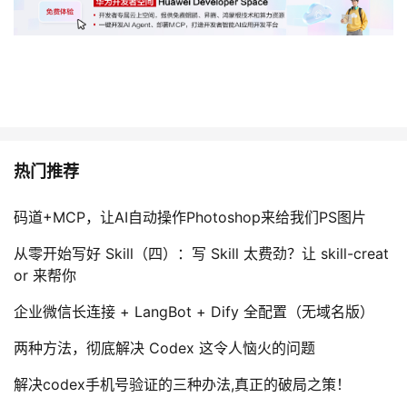
持
建
证
实
的
议
验
收
藏
热门推荐
码道+MCP，让AI自动操作Photoshop来给我们PS图片
从零开始写好 Skill（四）：写 Skill 太费劲？让 skill-creat
or 来帮你
企业微信长连接 + LangBot + Dify 全配置（无域名版）
两种方法，彻底解决 Codex 这令人恼火的问题
解决codex手机号验证的三种办法,真正的破局之策！