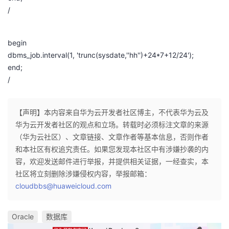
/
我
注
的
开
的
Programs
发
begin
dbms_job.interval(1, 'trunc(sysdate,''hh'')+24*7+12/24');
支
者
end;
/
持
学
我
堂
【声明】本内容来自华为云开发者社区博主，不代表华为云及
华为云开发者社区的观点和立场。转载时必须标注文章的来源
的
我
（华为云社区）、文章链接、文章作者等基本信息，否则作者
我
和本社区有权追究责任。如果您发现本社区中有涉嫌抄袭的内
技
的
容，欢迎发送邮件进行举报，并提供相关证据，一经查实，本
的
我
社区将立刻删除涉嫌侵权内容，举报邮箱：
术
云
cloudbbs@huaweicloud.com
课
的
我
支
声
程
认
的
我
Oracle
数据库