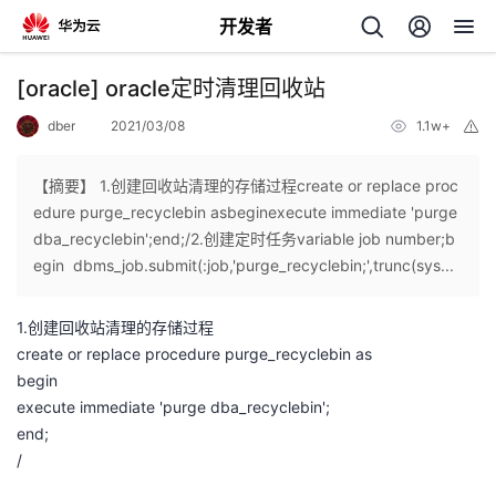
开发者
返
[oracle] oracle定时清理回收站
回
dber
2021/03/08
1.1w+
举
报
【摘要】 1.创建回收站清理的存储过程create or replace proc
edure purge_recyclebin asbeginexecute immediate 'purge
dba_recyclebin';end;/2.创建定时任务variable job number;b
个
egin dbms_job.submit(:job,'purge_recyclebin;',trunc(sys...
我
人
1.创建回收站清理的存储过程
create or replace procedure purge_recyclebin as
的
主
begin
execute immediate 'purge dba_recyclebin';
开
页
end;
/
发