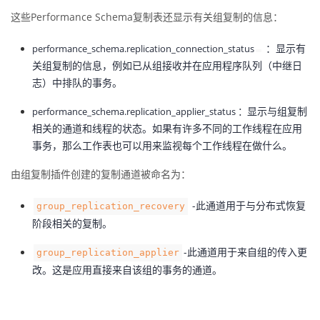
这些Performance Schema复制表还显示有关组复制的信息：
者
：显示有
performance_schema.replication_connection_status
我
关组复制的信息，例如已从组接收并在应用程序队列（中继日
志）中排队的事务。
的
我
显示与组复制
performance_schema.replication_applier_status ：
相关的通道和线程的状态。如果有许多不同的工作线程在应用
博
的
我
事务，那么工作表也可以用来监视每个工作线程在做什么。
客
论
的
我
由组复制插件创建的复制通道被命名为：
坛
圈
的
我
-此通道用于与分布式恢复
group_replication_recovery
阶段相关的复制。
子
直
的
我
-此通道用于来自组的传入更
group_replication_applier
我
播
活
的
改。这是应用直接来自该组的事务的通道。
我
动
关
的