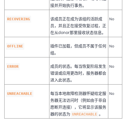
持
建
证
实
的
接并开始执行事务。
议
验
收
该成员正在成为该组的活跃成
No
RECOVERING
员，并且正在接受恢复过程，正
藏
在从donor那里接收状态信息。
插件已加载，但成员不属于任何
No
OFFLINE
组。
成员的状态。每当恢复阶段发生
No
ERROR
错误或应用更改时，服务器都会
进入此状态。
每当本地故障检测器怀疑给定服
No
UNREACHABLE
务器无法访问时（例如由于非自
愿断开连接），它将显示该服务
器的状态为
。
UNREACHABLE