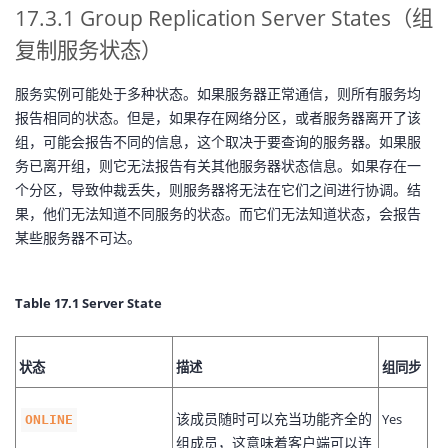
17.3.1 Group Replication Server States（组
我
注
的
开
复制服务状态）
的
Programs
发
服务实例可能处于多种状态。如果服务器正常通信，则所有服务均
报告相​​同的状态。
但是，如果存在网络分区，或者服务器离开了该
支
者
组，可能会报告不同的信息，这个取决于要查询的服务器。
如果服
务已离开组，则它无法报告有关其他服务器状态信息。
如果存在一
持
学
个分区，导致仲裁丢失，则服务器将无法在它们之间进行协调。
结
果，他们无法知道不同服务的状态。而
它们无法知道状态，会报告
我
堂
某些服务器不可达。
的
我
我
Table 17.1 Server State
技
的
的
我
术
云
课
的
我
状态
描述
组同步
支
声
程
认
的
我
该成员随时可以充当功能齐全的
Yes
ONLINE
组成员，这意味着客户端可以连