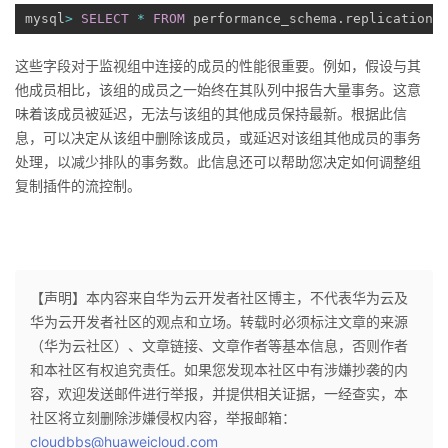
mysql
>
SELECT
*
FROM
 performance_schema
.
replication_
这些字段对于监视组中连接的成员的性能很重要。例如，假设与其
他成员相比，该组的成员之一始终在其队列中报告大量事务。这意
味着该成员被延迟，无法与该组的其他成员保持最新。根据此信
息，可以决定从该组中删除该成员，或延迟对该组其他成员的事务
处理，以减少排队的事务数。此信息还可以帮助您决定如何调整组
复制插件的流控制
。
【声明】本内容来自华为云开发者社区博主，不代表华为云及
华为云开发者社区的观点和立场。转载时必须标注文章的来源
（华为云社区）、文章链接、文章作者等基本信息，否则作者
和本社区有权追究责任。如果您发现本社区中有涉嫌抄袭的内
容，欢迎发送邮件进行举报，并提供相关证据，一经查实，本
社区将立刻删除涉嫌侵权内容，举报邮箱：
cloudbbs@huaweicloud.com