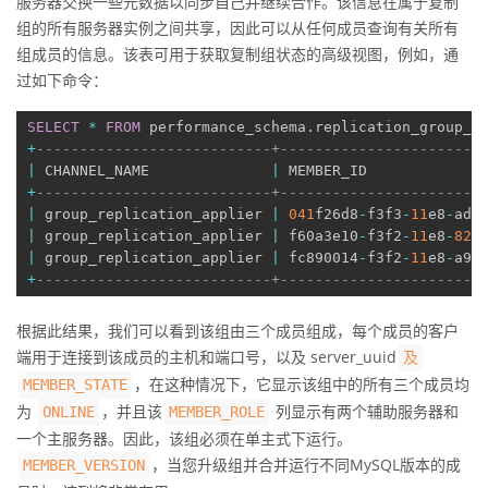
服务器交换一些元数据以同步自己并继续合作。该信息在属于复制
组的所有服务器实例之间共享，因此可以从任何成员查询有关所有
组成员的信息。该表可用于获取复制组状态的高级视图，例如，通
过如下命令：
SELECT
*
FROM
 performance_schema
.
replication_group_m
+
---------------------------+-----------------------
|
 CHANNEL_NAME              
|
 MEMBER_ID	       
+
---------------------------+-----------------------
|
 group_replication_applier 
|
041
f26d8
-
f3f3
-
11
e8
-
adf
|
 group_replication_applier 
|
 f60a3e10
-
f3f2
-
11
e8
-
825
|
 group_replication_applier 
|
 fc890014
-
f3f2
-
11
e8
-
a9f
+
---------------------------+-----------------------
根据此结果，我们可以看到该组由三个成员组成，每个成员的客户
端用于连接到该成员的主机和端口号，以及
server_uuid
及
，在这种情况下，它显示该组中的所有三个成员均
MEMBER_STATE
为
，并且该
列显示有两个辅助服务器和
ONLINE
MEMBER_ROLE
一个主服务器。因此，该组必须在单主式下运行。
，当您升级组并合并运行不同MySQL版本的成
MEMBER_VERSION