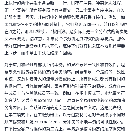
上执行的两个并发事务更新同一行，则存在冲突。冲突解决过程，
第一个事务在所有服务器上有序提交，第二个事务有序中端，在发
起服务器上回滚，并由组中的其他服务器进行丢弃操作。例如，如
果t1和t2在不同的地方同时执行，它们都更改同一行，并且t2的顺序
在t1之前，那么t2继续，t1被回滚。这实际上是一个分布式的首次提
交wins规则。请注意，如果两个事务绑定到冲突的频率更高，那么
最好在同一服务器上启动它们，这样它们就有机会在本地锁管理器
上同步，而不是由于认证结果而回滚。
对于应用和经过外部认证的事务，如果不破坏一致性和有效性，组
复制允许服务器偏离约定的事务顺序。组复制是一个最终的一致性
系统，这意味着传入的流量减慢或停止，所有组成员都具有相同的
数据内容。当流量传输时，事务可能有稍微不同的顺序，或者在某
些成员上与在其他成员不一致。例如，在多主模式下，本地事务可
能在认证之后立即externalized ，尽管在全局顺序中较早的远程事
务尚未应用。当认证过程确定交易之间没有冲突时，这是允许的。
在单主模式下，在主服务器上，以与组复制商定的全局顺序不同的
顺序提交和并发externalized 、无冲突的本地事务的可能性很小。
在不接受客户写操作的第二方上，事务总是按照约定的顺序提交和