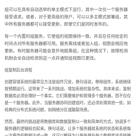
组可以在具有自动选举的单主模式下运行，其中一次仅一个服务器
的
Programs
发
者
接受请求。或者，对于更高级的用户，可以以多主模式部署组，其
中所有服务器都可以接受更新，即使它们是同时发布的。
支
者
我
有一个内置的组服务，它使组的视图保持一致，并且在任何给定的
持
学
的
我
时间点对所有服务器都可用。服务离线或者加入组，视图会相应地
更新。有时服务器可能会意外地脱离组，在这种情况下，故障检测
我
堂
博
的
我
机制会全自动检测到这一点并通知组视图已更改。
的
我
客
论
的
我
组复制后台进程
我
创建容错系统的最常见方法是组件冗余，换句话说，移除组件，系统继续
技
的
坛
圈
的
我
的
我
按预期运行。这带来了一系列挑战，增加系统的复杂性。具体来说，复制
数据库必须处理好一个事实，它们需要维护和管理多个服务器，而不仅仅
术
云
子
直
的
我
课
的
我
是一个服务器。此外，当服务器协同创建组时，还必须处理其他一些，如
经典的分布式系统问题，如网络分区或脑裂场景。
支
声
播
活
的
程
认
的
我
然而，最终的挑战是将数据库和数据复制以一致和简单的方式，协调多个
持
建
动
关
证
实
的
服务器的逻辑结合起来。换句话说，让多个服务器就系统的状态和系统每
一次更改的数据达成一致。这可以概括为让服务器在每个数据库状态转换