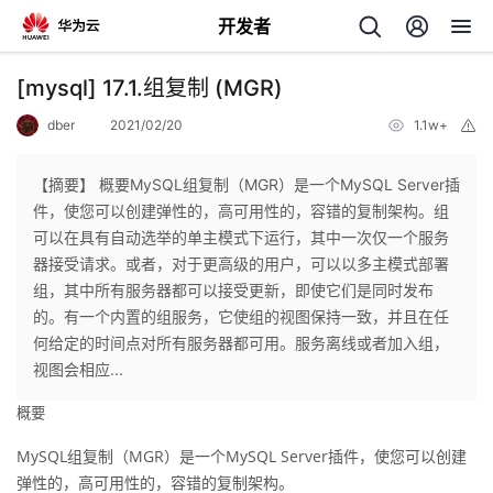
开发者
返
[mysql] 17.1.组复制 (MGR)
回
dber
2021/02/20
1.1w+
举
报
【摘要】 概要MySQL组复制（MGR）是一个MySQL Server插
件，使您可以创建弹性的，高可用性的，容错的复制架构。组
可以在具有自动选举的单主模式下运行，其中一次仅一个服务
个
器接受请求。或者，对于更高级的用户，可以以多主模式部署
组，其中所有服务器都可以接受更新，即使它们是同时发布
我
人
的。有一个内置的组服务，它使组的视图保持一致，并且在任
何给定的时间点对所有服务器都可用。服务离线或者加入组，
我
的
主
视图会相应...
概要
我
的
开
页
MySQL组复制（MGR）是一个MySQL Server插件，使您可以创建
我
的
开
发
弹性的，高可用性的，容错的复制架构。