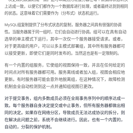
议
注
上达成一致，以便它们都作为一个数据库进行处理，或者最终达到到相同
验
收
的状态。这意味着它们需要作为（分布式）状态机运行。
藏
MySQL组复制提供了分布式状态的复制，服务器之间具有很强的协调
组可以在具有自动
性。当服务器属于同一组时，它们会自动进行协调。
选举的单主模式下运行，其中一次仅一个服务器接受请求。或者，
对于更高级的用户，可以以多主模式部署组，其中所有服务器都可
以接受更新，即使它们是同时发布的
。当然这也是有一定限制的。
有一个内置的组服务，它使组的视图保持一致，并且在任何给定的
时间点对所有服务器都可用。服务离线或者加入组，视图会相应地
更新。有时服务器可能会意外地脱离组，在这种情况下，故障检测
机制会全自动检测到这一点并通知组视图已更改。
对于提交事务，组内多数成员必须在全局事务序列中的顺序达成一
致。每个服务器自身决定提交或中止事务，但所有服务器都做出相
同的决定。如果存在网络分区，导致成员无法达成协议的拆分，则
在解决此问题之前，系统不会继续进行。因此，也有一个内置的，
自动的，分裂的保护机制。